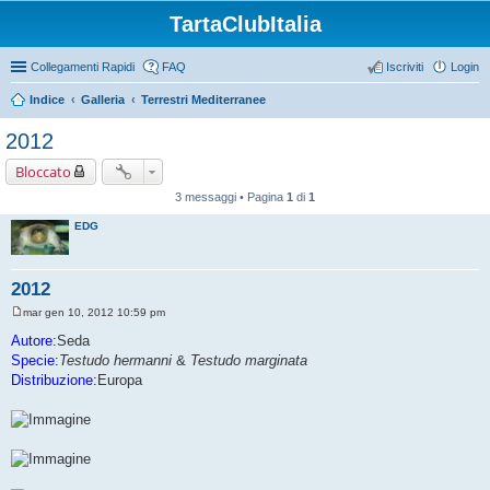
TartaClubItalia
Collegamenti Rapidi
FAQ
Iscriviti
Login
Indice
Galleria
Terrestri Mediterranee
2012
Bloccato
3 messaggi • Pagina
1
di
1
EDG
2012
mar gen 10, 2012 10:59 pm
M
e
Autore:
Seda
s
Specie:
Testudo hermanni
&
Testudo marginata
s
a
Distribuzione:
Europa
g
g
i
o