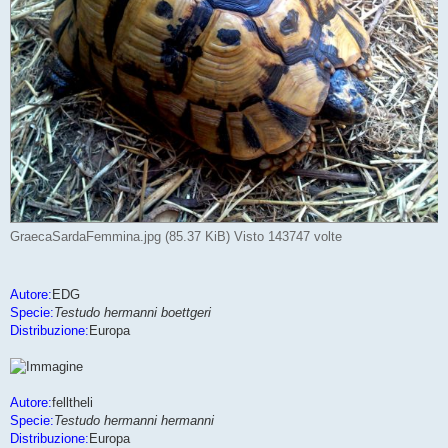
GraecaSardaFemmina.jpg (85.37 KiB) Visto 143747 volte
Autore:
EDG
Specie:
Testudo hermanni boettgeri
Distribuzione:
Europa
Autore:
felltheli
Specie:
Testudo hermanni hermanni
Distribuzione:
Europa