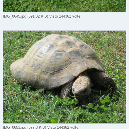
IMG_0645.jpg (591.32 KiB) Visto 144362 volte
IMG_0653.jpg (577.3 KiB) Visto 144362 volte