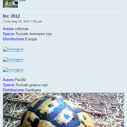
EDG
Re: 2012
mer mag 16, 2012 7:50 pm
M
e
Autore:
volomax
s
Specie:
Testudo hermanni ssp
s
a
Distribuzione:
Europa
g
g
i
o
Autore:
Pie182
Specie:
Testudo graeca ssp
Distribuzione:
Sardegna