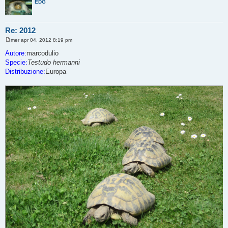
EDG
Re: 2012
mer apr 04, 2012 8:19 pm
M
e
Autore:
marcodulio
s
Specie:
Testudo hermanni
s
a
Distribuzione:
Europa
g
g
i
o