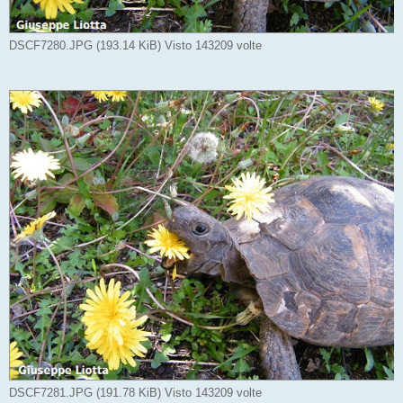
DSCF7280.JPG (193.14 KiB) Visto 143209 volte
DSCF7281.JPG (191.78 KiB) Visto 143209 volte