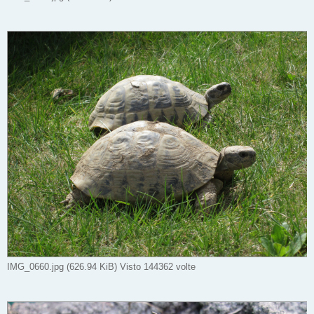
IMG_0660.jpg (626.94 KiB) Visto 144362 volte