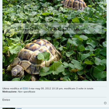
Ultima modifica di
EDG
il mar mag 08, 2012 10:18 pm, modificato 3 volte in totale.
Motivazione:
Non specificata
Enrico