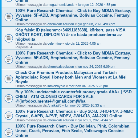
Online
Ultimo messaggio da
megachemislands
«
lun gen 12, 2026 4:55 pm
100% Pure Research Chemical - Click to Buy MDMA Ecstasy,
Vyvanse, 5F-ADB, Amphetamine, Bolivian Cocaine, Fentanyl
Online
Ultimo messaggio da
chemicalssolution
«
gio gen 08, 2026 4:03 pm
Köp falskt ID (telegram:+34691183638), körkort, pass VISA,
GRÖNT KORT, DIPLOM Vi är de bästa producenterna av
högkvalita
Ultimo messaggio da
celemtine
«
gio dic 11, 2025 4:05 am
Risposte:
4
100% Pure Research Chemical - Click to Buy MDMA Ecstasy,
Vyvanse, 5F-ADB, Amphetamine, Bolivian Cocaine, Fentanyl
Online
Ultimo messaggio da
chemicalssolution
«
lun nov 24, 2025 6:09 pm
Check Our Premium Products Malaysian and Turkish
Aphrodisiac Royal Honey both Men and Women at La Miel
Royale
Ultimo messaggio da
lamielroyale
«
mar nov 04, 2025 5:23 pm
Buy 100% undetectable counterfeit money grade AAA+ | SSD
CHEM | ATM CLONED CARDS FOR SALE
@(infodocuments4@gmail.com)Wha
Ultimo messaggio da
Anaika78
«
lun nov 03, 2025 10:33 am
100% Pure Research Chemicals - Buy 2C-B, 3-HO-PCP, 3-MMC
Crystal, 6-APB, A-PVP, MDPV, JWH-018, AM-2201 Online
Ultimo messaggio da
chemicalssolution
«
gio ott 02, 2025 4:44 pm
100% Pure Research Chem - Buy Bolivian, Pink, Colombian,
Uncut, Crack, Peruvian, Fish Scale, Volkswagen Cocaine
Online