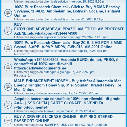
Ultimo messaggio da
chemicalssolution
«
ven set 19, 2025 8:50 pm
100% Pure Research Chemical - Click to Buy MDMA Ecstasy,
Vyvanse, 5F-ADB, Amphetamine, Bolivian Cocaine, Fentanyl
Online
Ultimo messaggio da
chemicalssolution
«
lun set 01, 2025 6:49 pm
BUY
EUTYLONE,APVP,MDPV,ALPRAZOLAM,ETIZOLAM,PROTONIT
AZENE..etc whatapps +19144474980
Ultimo messaggio da
copperscrapwire
«
ven ago 29, 2025 11:16 am
100% Pure Research Chemicals - Buy 2C-B, 3-HO-PCP, 3-MMC
Crystal, 6-APB, A-PVP, MDPV, JWH-018, AM-2201 Online
Ultimo messaggio da
chemicalssolution
«
mar ago 19, 2025 4:31 pm
Risposte:
1
WhatsApp: +16465806302. Acquista EURO, dollari, PESO, £
contraffatti al 100% non rilevabili.
https://darkwebdocuments.ne
Ultimo messaggio da
butchgun
«
gio ago 07, 2025 5:48 pm
Risposte:
1
MALE ENHANCEMENT HONEY - Buy Ashfiat Alharamain Men
Energy, Kingdom Honey Vip, Miel Soudan, Xrated Honey For
Men Online
Ultimo messaggio da
lamielroyale
«
sab lug 19, 2025 5:07 pm
Acquista banconote contraffatte 100% non rilevabili di grado
AAA+ | SSD CHEM | CARTE CLONATE IN VENDITA
@(infodocuments4
Ultimo messaggio da
Anaika78
«
gio mar 20, 2025 12:34 am
BUY A DRIVER'S LICENSE ONLINE | BUY REGISTERED
PASSPORT ONLINE
Ultimo messaggio da
RUSEPHBRUSS
«
lun mar 03, 2025 10:38 am