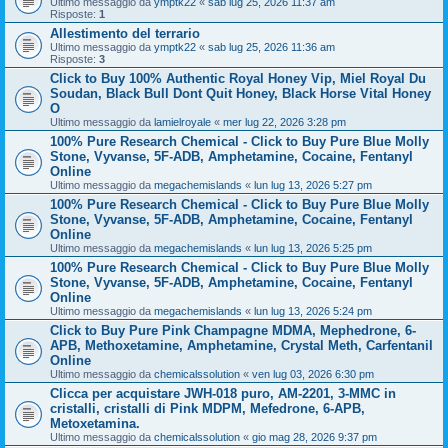
Ultimo messaggio da
ymptk22
«
sab lug 25, 2026 11:37 am
Risposte:
1
Allestimento del terrario
Ultimo messaggio da
ymptk22
«
sab lug 25, 2026 11:36 am
Risposte:
3
Click to Buy 100% Authentic Royal Honey Vip, Miel Royal Du
Soudan, Black Bull Dont Quit Honey, Black Horse Vital Honey
O
Ultimo messaggio da
lamielroyale
«
mer lug 22, 2026 3:28 pm
100% Pure Research Chemical - Click to Buy Pure Blue Molly
Stone, Vyvanse, 5F-ADB, Amphetamine, Cocaine, Fentanyl
Online
Ultimo messaggio da
megachemislands
«
lun lug 13, 2026 5:27 pm
100% Pure Research Chemical - Click to Buy Pure Blue Molly
Stone, Vyvanse, 5F-ADB, Amphetamine, Cocaine, Fentanyl
Online
Ultimo messaggio da
megachemislands
«
lun lug 13, 2026 5:25 pm
100% Pure Research Chemical - Click to Buy Pure Blue Molly
Stone, Vyvanse, 5F-ADB, Amphetamine, Cocaine, Fentanyl
Online
Ultimo messaggio da
megachemislands
«
lun lug 13, 2026 5:24 pm
Click to Buy Pure Pink Champagne MDMA, Mephedrone, 6-
APB, Methoxetamine, Amphetamine, Crystal Meth, Carfentanil
Online
Ultimo messaggio da
chemicalssolution
«
ven lug 03, 2026 6:30 pm
Clicca per acquistare JWH-018 puro, AM-2201, 3-MMC in
cristalli, cristalli di Pink MDPM, Mefedrone, 6-APB,
Metoxetamina.
Ultimo messaggio da
chemicalssolution
«
gio mag 28, 2026 9:37 pm