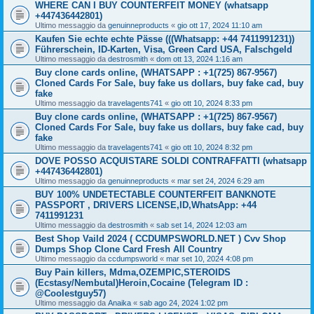
WHERE CAN I BUY COUNTERFEIT MONEY (‪whatsapp
+447436442801)
Ultimo messaggio da
genuinneproducts
«
gio ott 17, 2024 11:10 am
Kaufen Sie echte echte Pässe (((Whatsapp: +44 7411991231))
Führerschein, ID-Karten, Visa, Green Card USA, Falschgeld
Ultimo messaggio da
destrosmith
«
dom ott 13, 2024 1:16 am
Buy clone cards online, (WHATSAPP : +1(725) 867-9567)
Cloned Cards For Sale, buy fake us dollars, buy fake cad, buy
fake
Ultimo messaggio da
travelagents741
«
gio ott 10, 2024 8:33 pm
Buy clone cards online, (WHATSAPP : +1(725) 867-9567)
Cloned Cards For Sale, buy fake us dollars, buy fake cad, buy
fake
Ultimo messaggio da
travelagents741
«
gio ott 10, 2024 8:32 pm
DOVE POSSO ACQUISTARE SOLDI CONTRAFFATTI (whatsapp
+447436442801)
Ultimo messaggio da
genuinneproducts
«
mar set 24, 2024 6:29 am
BUY 100% UNDETECTABLE COUNTERFEIT BANKNOTE
PASSPORT , DRIVERS LICENSE,ID,WhatsApp: +44
7411991231
Ultimo messaggio da
destrosmith
«
sab set 14, 2024 12:03 am
Best Shop Vaild 2024 ( CCDUMPSWORLD.NET ) Cvv Shop
Dumps Shop Clone Card Fresh All Country
Ultimo messaggio da
ccdumpsworld
«
mar set 10, 2024 4:08 pm
Buy Pain killers, Mdma,OZEMPIC,STEROIDS
(Ecstasy/Nembutal)Heroin,Cocaine (Telegram ID :
@Coolestguy57)
Ultimo messaggio da
Anaika
«
sab ago 24, 2024 1:02 pm