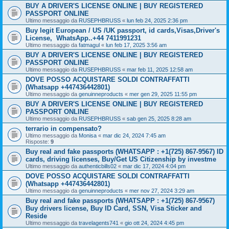
BUY A DRIVER'S LICENSE ONLINE | BUY REGISTERED
PASSPORT ONLINE
Ultimo messaggio da
RUSEPHBRUSS
«
lun feb 24, 2025 2:36 pm
Buy legit European / US /UK passport, id cards,Visas,Driver's
License, WhatsApp..+44 7411991231
Ultimo messaggio da
fatmagul
«
lun feb 17, 2025 3:56 am
BUY A DRIVER'S LICENSE ONLINE | BUY REGISTERED
PASSPORT ONLINE
Ultimo messaggio da
RUSEPHBRUSS
«
mar feb 11, 2025 12:58 am
DOVE POSSO ACQUISTARE SOLDI CONTRAFFATTI
(Whatsapp +447436442801)
Ultimo messaggio da
genuinneproducts
«
mer gen 29, 2025 11:55 pm
BUY A DRIVER'S LICENSE ONLINE | BUY REGISTERED
PASSPORT ONLINE
Ultimo messaggio da
RUSEPHBRUSS
«
sab gen 25, 2025 8:28 am
terrario in compensato?
Ultimo messaggio da
Monisa
«
mar dic 24, 2024 7:45 am
Risposte:
9
Buy real and fake passports (WHATSAPP : +1(725) 867-9567) ID
cards, driving licenses, Buy/Get US Citizenship by investme
Ultimo messaggio da
authenticbills02
«
mar dic 17, 2024 4:04 pm
DOVE POSSO ACQUISTARE SOLDI CONTRAFFATTI
(Whatsapp +447436442801)
Ultimo messaggio da
genuinneproducts
«
mer nov 27, 2024 3:29 am
Buy real and fake passports (WHATSAPP : +1(725) 867-9567)
Buy drivers license, Buy ID Card, SSN, Visa Sticker and
Reside
Ultimo messaggio da
travelagents741
«
gio ott 24, 2024 4:45 pm