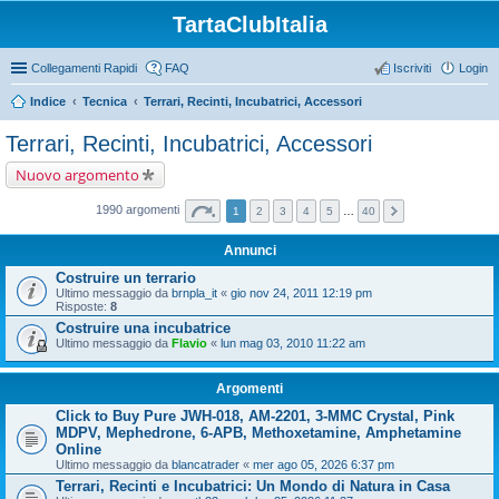
TartaClubItalia
Collegamenti Rapidi
FAQ
Iscriviti
Login
Indice
Tecnica
Terrari, Recinti, Incubatrici, Accessori
Terrari, Recinti, Incubatrici, Accessori
Nuovo argomento
1990 argomenti
1
2
3
4
5
…
40
Annunci
Costruire un terrario
Ultimo messaggio da
brnpla_it
«
gio nov 24, 2011 12:19 pm
Risposte:
8
Costruire una incubatrice
Ultimo messaggio da
Flavio
«
lun mag 03, 2010 11:22 am
Argomenti
Click to Buy Pure JWH-018, AM-2201, 3-MMC Crystal, Pink
MDPV, Mephedrone, 6-APB, Methoxetamine, Amphetamine
Online
Ultimo messaggio da
blancatrader
«
mer ago 05, 2026 6:37 pm
Terrari, Recinti e Incubatrici: Un Mondo di Natura in Casa