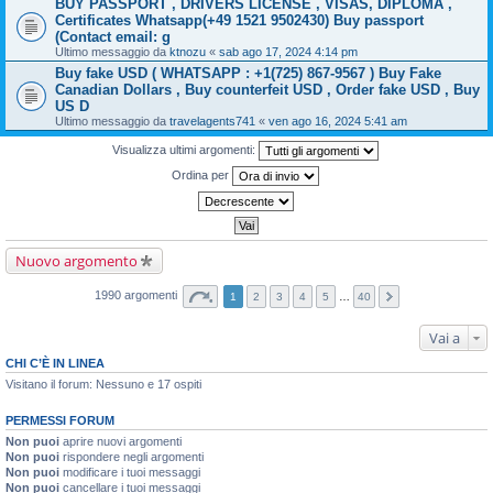
BUY PASSPORT , DRIVERS LICENSE , VISAS, DIPLOMA ,
Certificates Whatsapp(+49 1521 9502430) Buy passport
(Contact email: g
Ultimo messaggio da
ktnozu
«
sab ago 17, 2024 4:14 pm
Buy fake USD ( WHATSAPP : +1(725) 867-9567 ) Buy Fake
Canadian Dollars , Buy counterfeit USD , Order fake USD , Buy
US D
Ultimo messaggio da
travelagents741
«
ven ago 16, 2024 5:41 am
Visualizza ultimi argomenti:
Ordina per
Nuovo argomento
1990 argomenti
1
2
3
4
5
…
40
Vai a
CHI C’È IN LINEA
Visitano il forum: Nessuno e 17 ospiti
PERMESSI FORUM
Non puoi
aprire nuovi argomenti
Non puoi
rispondere negli argomenti
Non puoi
modificare i tuoi messaggi
Non puoi
cancellare i tuoi messaggi