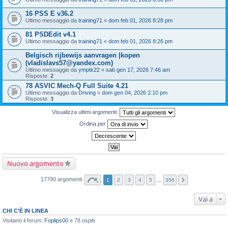
16 PSS E v36.2
Ultimo messaggio da
training71
«
dom feb 01, 2026 8:28 pm
81 PSDEdit v4.1
Ultimo messaggio da
training71
«
dom feb 01, 2026 8:26 pm
Belgisch rijbewijs aanvragen |kopen
(vladislavs57@yandex.com)
Ultimo messaggio da
ymptk22
«
sab gen 17, 2026 7:46 am
Risposte:
2
78 ASVIC Mech-Q Full Suite 4.21
Ultimo messaggio da
Driving
«
dom gen 04, 2026 2:10 pm
Risposte:
3
Visualizza ultimi argomenti:
Ordina per
Nuovo argomento
17790 argomenti
1
2
3
4
5
…
356
Vai a
CHI C’È IN LINEA
Visitano il forum:
Foplips00
e 78 ospiti