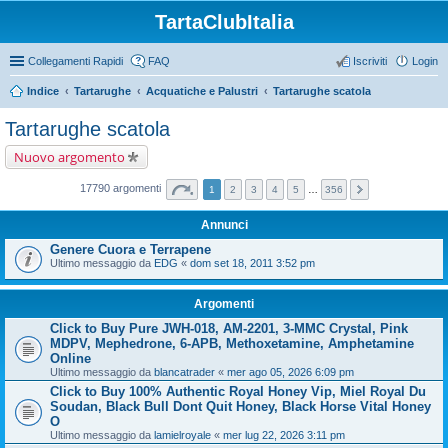
TartaClubItalia
Collegamenti Rapidi
FAQ
Iscriviti
Login
Indice
Tartarughe
Acquatiche e Palustri
Tartarughe scatola
Tartarughe scatola
Nuovo argomento
17790 argomenti
1
2
3
4
5
…
356
Annunci
Genere Cuora e Terrapene
Ultimo messaggio da
EDG
«
dom set 18, 2011 3:52 pm
Argomenti
Click to Buy Pure JWH-018, AM-2201, 3-MMC Crystal, Pink
MDPV, Mephedrone, 6-APB, Methoxetamine, Amphetamine
Online
Ultimo messaggio da
blancatrader
«
mer ago 05, 2026 6:09 pm
Click to Buy 100% Authentic Royal Honey Vip, Miel Royal Du
Soudan, Black Bull Dont Quit Honey, Black Horse Vital Honey
O
Ultimo messaggio da
lamielroyale
«
mer lug 22, 2026 3:11 pm