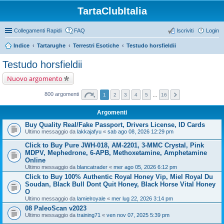
TartaClubItalia
Collegamenti Rapidi
FAQ
Iscriviti
Login
Indice
Tartarughe
Terrestri Esotiche
Testudo horsfieldii
Testudo horsfieldii
Nuovo argomento
800 argomenti
1
2
3
4
5
…
16
Argomenti
Buy Quality Real/Fake Passport, Drivers License, ID Cards
Ultimo messaggio da
lakkajafyu
«
sab ago 08, 2026 12:29 pm
Click to Buy Pure JWH-018, AM-2201, 3-MMC Crystal, Pink
MDPV, Mephedrone, 6-APB, Methoxetamine, Amphetamine
Online
Ultimo messaggio da
blancatrader
«
mer ago 05, 2026 6:12 pm
Click to Buy 100% Authentic Royal Honey Vip, Miel Royal Du
Soudan, Black Bull Dont Quit Honey, Black Horse Vital Honey
O
Ultimo messaggio da
lamielroyale
«
mer lug 22, 2026 3:14 pm
08 PaleoScan v2023
Ultimo messaggio da
training71
«
ven nov 07, 2025 5:39 pm