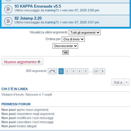
93 KAPPA Emeraude v5.5
Ultimo messaggio da
training71
«
ven nov 07, 2025 3:59 pm
82 Jstamp 2.20
Ultimo messaggio da
training71
«
ven nov 07, 2025 3:57 pm
Visualizza ultimi argomenti:
Ordina per
Nuovo argomento
800 argomenti
1
2
3
4
5
…
16
Vai a
CHI C’È IN LINEA
Visitano il forum: Nessuno e 7 ospiti
PERMESSI FORUM
Non puoi
aprire nuovi argomenti
Non puoi
rispondere negli argomenti
Non puoi
modificare i tuoi messaggi
Non puoi
cancellare i tuoi messaggi
Non puoi
inviare allegati