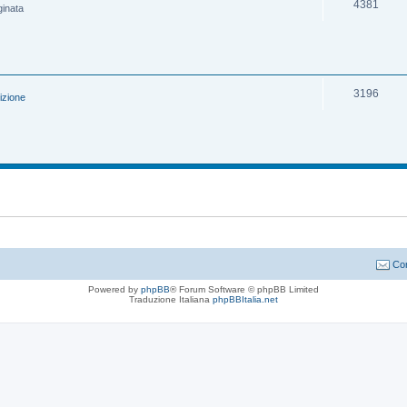
4381
ginata
3196
izione
Con
Powered by
phpBB
® Forum Software © phpBB Limited
Traduzione Italiana
phpBBItalia.net