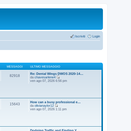
Iscriviti
Login
MESSAGGI
ULTIMO MESSAGGIO
Re: Dental Wings DWOS 2020-14…
82918
da
chavesarlene4
V
ven ago 07, 2026 6:56 pm
e
d
i
u
l
t
How can a busy professional e…
15643
i
da
olivianaylor12
m
V
ven ago 07, 2026 1:11 pm
o
e
m
d
e
i
s
u
s
l
a
t
Dodging Traffic and Finding Y…