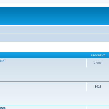
ARGOMENTI
stri
26888
3618
anee