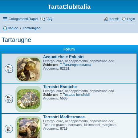
TartaClubItalia
Collegamenti Rapidi
FAQ
Iscriviti
Login
Indice
Tartarughe
Tartarughe
Forum
Acquatiche e Palustri
Letargo, cure, accoppiamento, deposizione ecc.
Subforum:
Tartarughe scatola
Argomenti:
82251
Terrestri Esotiche
Letargo, cure, accoppiamento, deposizione ecc.
Subforum:
Testudo horsfieldii
Argomenti:
5585
Terrestri Mediterranee
Letargo, cure, accoppiamento, deposizione ecc.
Testudo graeca, hermanni, kleinmanni, marginata
Argomenti:
8719