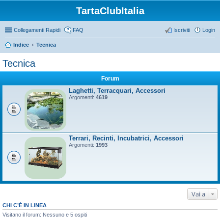
TartaClubItalia
Collegamenti Rapidi
FAQ
Iscriviti
Login
Indice
Tecnica
Tecnica
Forum
Laghetti, Terracquari, Accessori
Argomenti:
4619
Terrari, Recinti, Incubatrici, Accessori
Argomenti:
1993
Vai a
CHI C’È IN LINEA
Visitano il forum: Nessuno e 5 ospiti