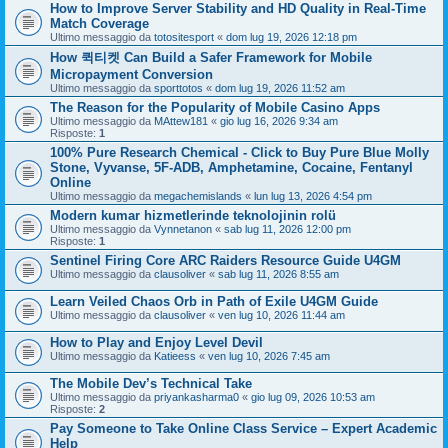
How to Improve Server Stability and HD Quality in Real-Time
Match Coverage
Ultimo messaggio da
totositesport
«
dom lug 19, 2026 12:18 pm
How 퀵티켓 Can Build a Safer Framework for Mobile
Micropayment Conversion
Ultimo messaggio da
sporttotos
«
dom lug 19, 2026 11:52 am
The Reason for the Popularity of Mobile Casino Apps
Ultimo messaggio da
MAttew181
«
gio lug 16, 2026 9:34 am
Risposte:
1
100% Pure Research Chemical - Click to Buy Pure Blue Molly
Stone, Vyvanse, 5F-ADB, Amphetamine, Cocaine, Fentanyl
Online
Ultimo messaggio da
megachemislands
«
lun lug 13, 2026 4:54 pm
Modern kumar hizmetlerinde teknolojinin rolü
Ultimo messaggio da
Vynnetanon
«
sab lug 11, 2026 12:00 pm
Risposte:
1
Sentinel Firing Core ARC Raiders Resource Guide U4GM
Ultimo messaggio da
clausoliver
«
sab lug 11, 2026 8:55 am
Learn Veiled Chaos Orb in Path of Exile U4GM Guide
Ultimo messaggio da
clausoliver
«
ven lug 10, 2026 11:44 am
How to Play and Enjoy Level Devil
Ultimo messaggio da
Katieess
«
ven lug 10, 2026 7:45 am
The Mobile Dev’s Technical Take
Ultimo messaggio da
priyankasharma0
«
gio lug 09, 2026 10:53 am
Risposte:
2
Pay Someone to Take Online Class Service – Expert Academic
Help