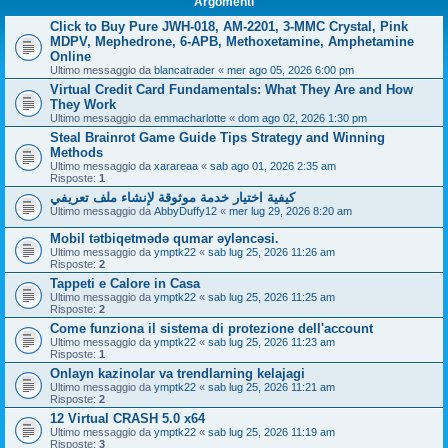
Argomenti
Click to Buy Pure JWH-018, AM-2201, 3-MMC Crystal, Pink
MDPV, Mephedrone, 6-APB, Methoxetamine, Amphetamine
Online
Ultimo messaggio da
blancatrader
«
mer ago 05, 2026 6:00 pm
Virtual Credit Card Fundamentals: What They Are and How
They Work
Ultimo messaggio da
emmacharlotte
«
dom ago 02, 2026 1:30 pm
Steal Brainrot Game Guide Tips Strategy and Winning
Methods
Ultimo messaggio da
xarareaa
«
sab ago 01, 2026 2:35 am
Risposte:
1
كيفية اختيار خدمة موثوقة لإنشاء ملف تعريفي
Ultimo messaggio da
AbbyDuffy12
«
mer lug 29, 2026 8:20 am
Mobil tətbiqetmədə qumar əyləncəsi.
Ultimo messaggio da
ymptk22
«
sab lug 25, 2026 11:26 am
Risposte:
2
Tappeti e Calore in Casa
Ultimo messaggio da
ymptk22
«
sab lug 25, 2026 11:25 am
Risposte:
2
Come funziona il sistema di protezione dell'account
Ultimo messaggio da
ymptk22
«
sab lug 25, 2026 11:23 am
Risposte:
1
Onlayn kazinolar va trendlarning kelajagi
Ultimo messaggio da
ymptk22
«
sab lug 25, 2026 11:21 am
Risposte:
2
12 Virtual CRASH 5.0 x64
Ultimo messaggio da
ymptk22
«
sab lug 25, 2026 11:19 am
Risposte:
3