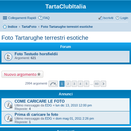
TartaClubItalia
Collegamenti Rapidi
FAQ
Iscriviti
Login
Indice
TartaFoto
Foto Tartarughe terrestri esotiche
Foto Tartarughe terrestri esotiche
Forum
Foto Testudo horsfieldii
Argomenti:
621
Nuovo argomento
2994 argomenti
1
2
3
4
5
…
60
Annunci
COME CARICARE LE FOTO
Ultimo messaggio da
EDG
«
lun dic 13, 2010 12:00 pm
Risposte:
4
Prima di caricare le foto
Ultimo messaggio da
EDG
«
dom mag 01, 2011 2:26 pm
Risposte:
1