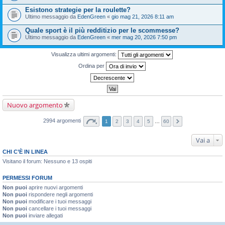
Esistono strategie per la roulette?
Ultimo messaggio da
EdenGreen
«
gio mag 21, 2026 8:11 am
Quale sport è il più redditizio per le scommesse?
Ultimo messaggio da
EdenGreen
«
mer mag 20, 2026 7:50 pm
Visualizza ultimi argomenti:
Ordina per
Nuovo argomento
2994 argomenti
1
2
3
4
5
…
60
Vai a
CHI C’È IN LINEA
Visitano il forum: Nessuno e 13 ospiti
PERMESSI FORUM
Non puoi
aprire nuovi argomenti
Non puoi
rispondere negli argomenti
Non puoi
modificare i tuoi messaggi
Non puoi
cancellare i tuoi messaggi
Non puoi
inviare allegati