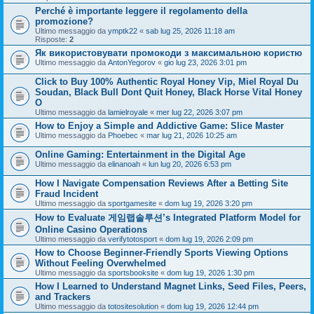
Perché è importante leggere il regolamento della
promozione?
Ultimo messaggio da
ymptk22
«
sab lug 25, 2026 11:18 am
Risposte:
2
Як використовувати промокоди з максимальною користю
Ultimo messaggio da
AntonYegorov
«
gio lug 23, 2026 3:01 pm
Click to Buy 100% Authentic Royal Honey Vip, Miel Royal Du
Soudan, Black Bull Dont Quit Honey, Black Horse Vital Honey
O
Ultimo messaggio da
lamielroyale
«
mer lug 22, 2026 3:07 pm
How to Enjoy a Simple and Addictive Game: Slice Master
Ultimo messaggio da
Phoebec
«
mar lug 21, 2026 10:25 am
Online Gaming: Entertainment in the Digital Age
Ultimo messaggio da
elinanoah
«
lun lug 20, 2026 6:53 pm
How I Navigate Compensation Reviews After a Betting Site
Fraud Incident
Ultimo messaggio da
sportgamesite
«
dom lug 19, 2026 3:20 pm
How to Evaluate 게임랩솔루션’s Integrated Platform Model for
Online Casino Operations
Ultimo messaggio da
verifytotosport
«
dom lug 19, 2026 2:09 pm
How to Choose Beginner-Friendly Sports Viewing Options
Without Feeling Overwhelmed
Ultimo messaggio da
sportsbooksite
«
dom lug 19, 2026 1:30 pm
How I Learned to Understand Magnet Links, Seed Files, Peers,
and Trackers
Ultimo messaggio da
totositesolution
«
dom lug 19, 2026 12:44 pm