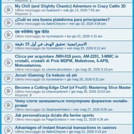
Risposte:
1
My Chill (and Slightly Chaotic) Adventure in Crazy Cattle 3D
Ultimo messaggio da
riyakaur0
«
sab giu 13, 2026 7:55 am
Risposte:
1
¿Cuál es una buena plataforma para principiantes?
Ultimo messaggio da
AidenCheyne
«
mer giu 10, 2026 4:58 pm
एक भरोसेमंद जुआ पोर्टल
Ultimo messaggio da
Vynnetanon
«
lun giu 01, 2026 4:15 am
الاستراتيجية: تحقيق الهدف في أول 15 دقيقة
Ultimo messaggio da
Vynnetanon
«
ven mag 29, 2026 8:12 am
Clicca per acquistare JWH-018 puro, AM-2201, 3-MMC in
cristalli, cristalli di Pink MDPM, Mefedrone, 6-APB,
Metoxetamina.
Ultimo messaggio da
chemicalssolution
«
gio mag 28, 2026 9:18 pm
Jocuri iGaming: Ce trebuie să știi
Ultimo messaggio da
Vynnetanon
«
gio mag 28, 2026 6:31 pm
Become a Cutting-Edge Chef (of Fruit!): Mastering Slice Master
Ultimo messaggio da
chavesarlene4
«
gio mag 28, 2026 10:03 am
Risposte:
3
Чому слоти залишаються популярним форматом онлайн-
розваг
Ultimo messaggio da
StephanieHatton
«
mer mag 27, 2026 8:05 am
Jak personalizacja działa dla fanów sportu
Ultimo messaggio da
PaigeSchiassi
«
ven mag 22, 2026 6:36 am
Advantages of instant financial transactions in casinos
Ultimo messaggio da
AidenCheyne
«
gio mag 21, 2026 4:15 pm