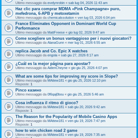
Ultimo messaggio da
evelynrobin
«
sab lug 04, 2026 11:43 am
Haz clic para comprar MDMA «Pink Champagne» puro,
mefedrona, 6-APB y metoxetamin
Ultimo messaggio da
chemicalssolution
«
ven lug 03, 2026 6:04 pm
France Eliminates Opponent in Dominant World Cup
Performance
Ultimo messaggio da
MattFreese
«
gio lug 02, 2026 9:47 am
Come scegliere un bonus vantaggioso per i nuovi giocatori?
Ultimo messaggio da
AlanaGunn
«
mer lug 01, 2026 6:55 am
replica Jacob and Co. Epic X watches
Ultimo messaggio da
engola
«
sab giu 27, 2026 8:17 am
¿Cuál es la mejor página para apostar?
Ultimo messaggio da
AidenCheyne
«
gio giu 25, 2026 4:07 pm
What are some tips for improving my score in Slope?
Ultimo messaggio da
MAttew181
«
gio giu 25, 2026 12:10 pm
Risposte:
1
Pinco казино
Ultimo messaggio da
0f6qaj0bou
«
gio giu 25, 2026 5:46 am
Cosa influenza il ritmo di gioco?
Ultimo messaggio da
MAttew181
«
sab giu 20, 2026 9:42 am
Risposte:
1
The Reason for the Popularity of Mobile Casino Apps
Ultimo messaggio da
MAttew181
«
ven giu 19, 2026 7:47 pm
Risposte:
1
how to win chicken road 2 game
Ultimo messaggio da
MAttew181
«
ven giu 19, 2026 7:35 am