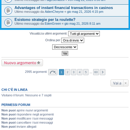
Advantages of instant financial transactions in casinos
Ultimo messaggio da
AidenCheyne
«
gio mag 21, 2026 4:15 pm
Esistono strategie per la roulette?
Ultimo messaggio da
EdenGreen
«
gio mag 21, 2026 8:11 am
Visualizza ultimi argomenti:
Ordina per
Nuovo argomento
2995 argomenti
1
2
3
4
5
…
60
Vai a
CHI C’È IN LINEA
Visitano il forum: Nessuno e 7 ospiti
PERMESSI FORUM
Non puoi
aprire nuovi argomenti
Non puoi
rispondere negli argomenti
Non puoi
modificare i tuoi messaggi
Non puoi
cancellare i tuoi messaggi
Non puoi
inviare allegati