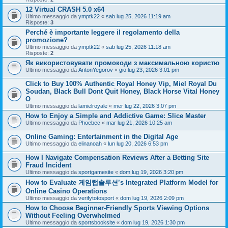
12 Virtual CRASH 5.0 x64
Ultimo messaggio da
ymptk22
«
sab lug 25, 2026 11:19 am
Risposte:
3
Perché è importante leggere il regolamento della
promozione?
Ultimo messaggio da
ymptk22
«
sab lug 25, 2026 11:18 am
Risposte:
2
Як використовувати промокоди з максимальною користю
Ultimo messaggio da
AntonYegorov
«
gio lug 23, 2026 3:01 pm
Click to Buy 100% Authentic Royal Honey Vip, Miel Royal Du
Soudan, Black Bull Dont Quit Honey, Black Horse Vital Honey
O
Ultimo messaggio da
lamielroyale
«
mer lug 22, 2026 3:07 pm
How to Enjoy a Simple and Addictive Game: Slice Master
Ultimo messaggio da
Phoebec
«
mar lug 21, 2026 10:25 am
Online Gaming: Entertainment in the Digital Age
Ultimo messaggio da
elinanoah
«
lun lug 20, 2026 6:53 pm
How I Navigate Compensation Reviews After a Betting Site
Fraud Incident
Ultimo messaggio da
sportgamesite
«
dom lug 19, 2026 3:20 pm
How to Evaluate 게임랩솔루션’s Integrated Platform Model for
Online Casino Operations
Ultimo messaggio da
verifytotosport
«
dom lug 19, 2026 2:09 pm
How to Choose Beginner-Friendly Sports Viewing Options
Without Feeling Overwhelmed
Ultimo messaggio da
sportsbooksite
«
dom lug 19, 2026 1:30 pm