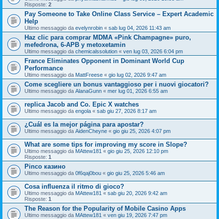
Risposte:
2
Pay Someone to Take Online Class Service – Expert Academic
Help
Ultimo messaggio da
evelynrobin
«
sab lug 04, 2026 11:43 am
Haz clic para comprar MDMA «Pink Champagne» puro,
mefedrona, 6-APB y metoxetamin
Ultimo messaggio da
chemicalssolution
«
ven lug 03, 2026 6:04 pm
France Eliminates Opponent in Dominant World Cup
Performance
Ultimo messaggio da
MattFreese
«
gio lug 02, 2026 9:47 am
Come scegliere un bonus vantaggioso per i nuovi giocatori?
Ultimo messaggio da
AlanaGunn
«
mer lug 01, 2026 6:55 am
replica Jacob and Co. Epic X watches
Ultimo messaggio da
engola
«
sab giu 27, 2026 8:17 am
¿Cuál es la mejor página para apostar?
Ultimo messaggio da
AidenCheyne
«
gio giu 25, 2026 4:07 pm
What are some tips for improving my score in Slope?
Ultimo messaggio da
MAttew181
«
gio giu 25, 2026 12:10 pm
Risposte:
1
Pinco казино
Ultimo messaggio da
0f6qaj0bou
«
gio giu 25, 2026 5:46 am
Cosa influenza il ritmo di gioco?
Ultimo messaggio da
MAttew181
«
sab giu 20, 2026 9:42 am
Risposte:
1
The Reason for the Popularity of Mobile Casino Apps
Ultimo messaggio da
MAttew181
«
ven giu 19, 2026 7:47 pm