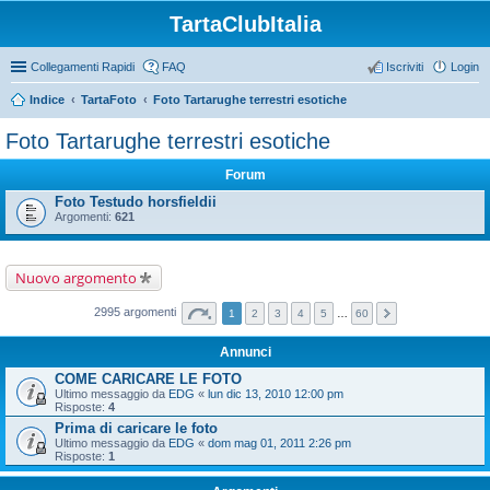
TartaClubItalia
Collegamenti Rapidi
FAQ
Iscriviti
Login
Indice
TartaFoto
Foto Tartarughe terrestri esotiche
Foto Tartarughe terrestri esotiche
Forum
Foto Testudo horsfieldii
Argomenti:
621
Nuovo argomento
2995 argomenti
1
2
3
4
5
…
60
Annunci
COME CARICARE LE FOTO
Ultimo messaggio da
EDG
«
lun dic 13, 2010 12:00 pm
Risposte:
4
Prima di caricare le foto
Ultimo messaggio da
EDG
«
dom mag 01, 2011 2:26 pm
Risposte:
1