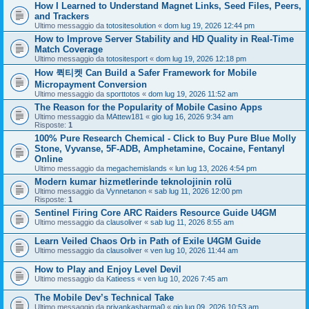
How I Learned to Understand Magnet Links, Seed Files, Peers,
and Trackers
Ultimo messaggio da
totositesolution
«
dom lug 19, 2026 12:44 pm
How to Improve Server Stability and HD Quality in Real-Time
Match Coverage
Ultimo messaggio da
totositesport
«
dom lug 19, 2026 12:18 pm
How 퀵티켓 Can Build a Safer Framework for Mobile
Micropayment Conversion
Ultimo messaggio da
sporttotos
«
dom lug 19, 2026 11:52 am
The Reason for the Popularity of Mobile Casino Apps
Ultimo messaggio da
MAttew181
«
gio lug 16, 2026 9:34 am
Risposte:
1
100% Pure Research Chemical - Click to Buy Pure Blue Molly
Stone, Vyvanse, 5F-ADB, Amphetamine, Cocaine, Fentanyl
Online
Ultimo messaggio da
megachemislands
«
lun lug 13, 2026 4:54 pm
Modern kumar hizmetlerinde teknolojinin rolü
Ultimo messaggio da
Vynnetanon
«
sab lug 11, 2026 12:00 pm
Risposte:
1
Sentinel Firing Core ARC Raiders Resource Guide U4GM
Ultimo messaggio da
clausoliver
«
sab lug 11, 2026 8:55 am
Learn Veiled Chaos Orb in Path of Exile U4GM Guide
Ultimo messaggio da
clausoliver
«
ven lug 10, 2026 11:44 am
How to Play and Enjoy Level Devil
Ultimo messaggio da
Katieess
«
ven lug 10, 2026 7:45 am
The Mobile Dev’s Technical Take
Ultimo messaggio da
priyankasharma0
«
gio lug 09, 2026 10:53 am