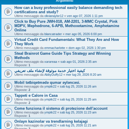
Argomenti
How can a busy professional easily balance demanding tech
certifications and study?
Ultimo messaggio da
olivianaylor12
«
ven ago 07, 2026 1:11 pm
Click to Buy Pure JWH-018, AM-2201, 3-MMC Crystal, Pink
MDPV, Mephedrone, 6-APB, Methoxetamine, Amphetamine
Online
Ultimo messaggio da
blancatrader
«
mer ago 05, 2026 6:00 pm
Virtual Credit Card Fundamentals: What They Are and How
They Work
Ultimo messaggio da
emmacharlotte
«
dom ago 02, 2026 1:30 pm
Steal Brainrot Game Guide Tips Strategy and Winning
Methods
Ultimo messaggio da
xarareaa
«
sab ago 01, 2026 2:35 am
Risposte:
1
كيفية اختيار خدمة موثوقة لإنشاء ملف تعريفي
Ultimo messaggio da
AbbyDuffy12
«
mer lug 29, 2026 8:20 am
Mobil tətbiqetmədə qumar əyləncəsi.
Ultimo messaggio da
ymptk22
«
sab lug 25, 2026 11:26 am
Risposte:
2
Tappeti e Calore in Casa
Ultimo messaggio da
ymptk22
«
sab lug 25, 2026 11:25 am
Risposte:
2
Come funziona il sistema di protezione dell'account
Ultimo messaggio da
ymptk22
«
sab lug 25, 2026 11:23 am
Risposte:
1
Onlayn kazinolar va trendlarning kelajagi
Ultimo messaggio da
ymptk22
«
sab lug 25, 2026 11:21 am
Risposte:
2