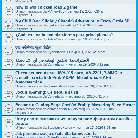
Risposte:
1
how to win chicken road 2 game
Ultimo messaggio da
MAttew181
«
ven giu 19, 2026 7:35 am
Risposte:
1
My Chill (and Slightly Chaotic) Adventure in Crazy Cattle 3D
Ultimo messaggio da
riyakaur0
«
sab giu 13, 2026 7:55 am
Risposte:
1
¿Cuál es una buena plataforma para principiantes?
Ultimo messaggio da
AidenCheyne
«
mer giu 10, 2026 4:58 pm
एक भरोसेमंद जुआ पोर्टल
Ultimo messaggio da
Vynnetanon
«
lun giu 01, 2026 4:15 am
الاستراتيجية: تحقيق الهدف في أول 15 دقيقة
Ultimo messaggio da
Vynnetanon
«
ven mag 29, 2026 8:12 am
Clicca per acquistare JWH-018 puro, AM-2201, 3-MMC in
cristalli, cristalli di Pink MDPM, Mefedrone, 6-APB,
Metoxetamina.
Ultimo messaggio da
chemicalssolution
«
gio mag 28, 2026 9:18 pm
Jocuri iGaming: Ce trebuie să știi
Ultimo messaggio da
Vynnetanon
«
gio mag 28, 2026 6:31 pm
Become a Cutting-Edge Chef (of Fruit!): Mastering Slice Master
Ultimo messaggio da
chavesarlene4
«
gio mag 28, 2026 10:03 am
Risposte:
3
Чому слоти залишаються популярним форматом онлайн-
розваг
Ultimo messaggio da
StephanieHatton
«
mer mag 27, 2026 8:05 am
Jak personalizacja działa dla fanów sportu
Ultimo messaggio da
PaigeSchiassi
«
ven mag 22, 2026 6:36 am