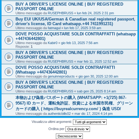
BUY A DRIVER'S LICENSE ONLINE | BUY REGISTERED
PASSPORT ONLINE
Ultimo messaggio da
RUSEPHBRUSS
«
lun feb 24, 2025 2:31 pm
Buy EU/ UK/USA/German & Canadian real registered passport,
driver's license, ID Card whatsapp.+44 7411991231)
Ultimo messaggio da
fatmagul
«
lun feb 17, 2025 3:59 am
DOVE POSSO ACQUISTARE SOLDI CONTRAFFATTI (whatsapp
+447436442801)
Ultimo messaggio da
Kabir0
«
gio feb 13, 2025 7:56 am
Risposte:
1
BUY A DRIVER'S LICENSE ONLINE | BUY REGISTERED
PASSPORT ONLINE
Ultimo messaggio da
RUSEPHBRUSS
«
mar feb 11, 2025 12:52 am
DOVE POSSO ACQUISTARE SOLDI CONTRAFFATTI
(Whatsapp +447436442801)
Ultimo messaggio da
genuinneproducts
«
gio gen 30, 2025 12:00 am
BUY A DRIVER'S LICENSE ONLINE | BUY REGISTERED
PASSPORT ONLINE
Ultimo messaggio da
RUSEPHBRUSS
«
sab gen 25, 2025 8:14 am
本物および偽造パスポートの購入 (WHATSAPP: +1(725) 867-
9567) ID カード、運転免許証、投資による米国市民権、グリーン
カードの購入 ( https://buyrealcurrency.com/ ) 偽造 USD/
Ultimo messaggio da
authenticbills02
«
mar dic 17, 2024 4:14 pm
Visualizza ultimi argomenti:
Ordina per