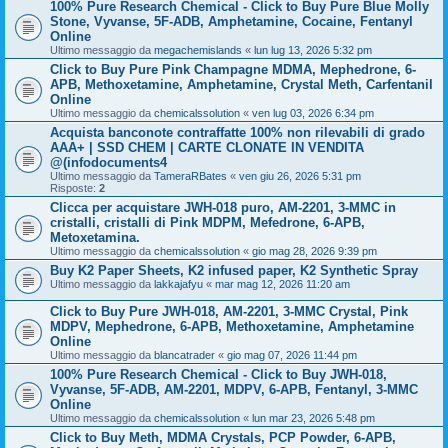
100% Pure Research Chemical - Click to Buy Pure Blue Molly
Stone, Vyvanse, 5F-ADB, Amphetamine, Cocaine, Fentanyl
Online
Ultimo messaggio da
megachemislands
«
lun lug 13, 2026 5:32 pm
Click to Buy Pure Pink Champagne MDMA, Mephedrone, 6-
APB, Methoxetamine, Amphetamine, Crystal Meth, Carfentanil
Online
Ultimo messaggio da
chemicalssolution
«
ven lug 03, 2026 6:34 pm
Acquista banconote contraffatte 100% non rilevabili di grado
AAA+ | SSD CHEM | CARTE CLONATE IN VENDITA
@(infodocuments4
Ultimo messaggio da
TameraRBates
«
ven giu 26, 2026 5:31 pm
Risposte:
2
Clicca per acquistare JWH-018 puro, AM-2201, 3-MMC in
cristalli, cristalli di Pink MDPM, Mefedrone, 6-APB,
Metoxetamina.
Ultimo messaggio da
chemicalssolution
«
gio mag 28, 2026 9:39 pm
Buy K2 Paper Sheets, K2 infused paper, K2 Synthetic Spray
Ultimo messaggio da
lakkajafyu
«
mar mag 12, 2026 11:20 am
Click to Buy Pure JWH-018, AM-2201, 3-MMC Crystal, Pink
MDPV, Mephedrone, 6-APB, Methoxetamine, Amphetamine
Online
Ultimo messaggio da
blancatrader
«
gio mag 07, 2026 11:44 pm
100% Pure Research Chemical - Click to Buy JWH-018,
Vyvanse, 5F-ADB, AM-2201, MDPV, 6-APB, Fentanyl, 3-MMC
Online
Ultimo messaggio da
chemicalssolution
«
lun mar 23, 2026 5:48 pm
Click to Buy Meth, MDMA Crystals, PCP Powder, 6-APB,