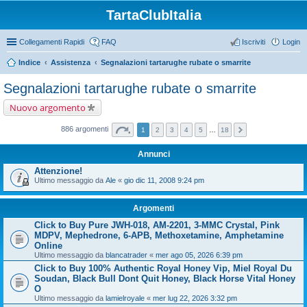
TartaClubItalia
Collegamenti Rapidi
FAQ
Iscriviti
Login
Indice
Assistenza
Segnalazioni tartarughe rubate o smarrite
Segnalazioni tartarughe rubate o smarrite
Nuovo argomento
886 argomenti
1
2
3
4
5
…
18
Annunci
Attenzione!
Ultimo messaggio da
Ale
«
gio dic 11, 2008 9:24 pm
Argomenti
Click to Buy Pure JWH-018, AM-2201, 3-MMC Crystal, Pink
MDPV, Mephedrone, 6-APB, Methoxetamine, Amphetamine
Online
Ultimo messaggio da
blancatrader
«
mer ago 05, 2026 6:39 pm
Click to Buy 100% Authentic Royal Honey Vip, Miel Royal Du
Soudan, Black Bull Dont Quit Honey, Black Horse Vital Honey
O
Ultimo messaggio da
lamielroyale
«
mer lug 22, 2026 3:32 pm