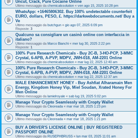
Uncut, Crack, Pure Cocaine Online
Ultimo messaggio da
chemicalssolution
«
ven ago 15, 2025 10:28 pm
WhatsApp: +16465806302. Buy 100% undetectable counterfeit
EURO, dollars, PESO, £. https://darkwebdocuments.net/ Buy a
Ve
Ultimo messaggio da
butchgun
«
gio ago 07, 2025 6:09 pm
Risposte:
3
Qualcuno sa consigliare un casinò online con interfaccia in
italiano?
Ultimo messaggio da
Marco Bianchi
«
mer lug 30, 2025 2:22 pm
Risposte:
1
100% Pure Research Chemicals - Buy 2C-B, 3-HO-PCP, 3-MMC
Crystal, 6-APB, A-PVP, MDPV, JWH-018, AM-2201 Online
Ultimo messaggio da
chemicalssolution
«
mar lug 22, 2025 12:40 am
100% Pure Research Chemicals - Buy 2C-B, 3-HO-PCP, 3-MMC
Crystal, 6-APB, A-PVP, MDPV, JWH-018, AM-2201 Online
Ultimo messaggio da
chemicalssolution
«
mar lug 22, 2025 12:37 am
MALE ENHANCEMENT HONEY - Buy Ashfiat Alharamain Men
Energy, Kingdom Honey Vip, Miel Soudan, Xrated Honey For
Men Online
Ultimo messaggio da
lamielroyale
«
sab lug 19, 2025 5:02 pm
Manage Your Crypto Seamlessly with Cropty Wallet
Ultimo messaggio da
Cleoreada
«
mar mar 18, 2025 1:23 pm
Manage Your Crypto Seamlessly with Cropty Wallet
Ultimo messaggio da
Cleoreada
«
mar mar 18, 2025 1:21 pm
BUY A DRIVER'S LICENSE ONLINE | BUY REGISTERED
PASSPORT ONLINE
Ultimo messaggio da
RUSEPHBRUSS
«
lun mar 03, 2025 11:01 am