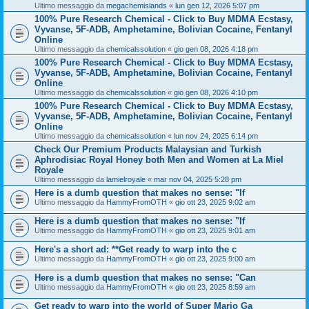
Ultimo messaggio da
megachemislands
«
lun gen 12, 2026 5:07 pm
100% Pure Research Chemical - Click to Buy MDMA Ecstasy,
Vyvanse, 5F-ADB, Amphetamine, Bolivian Cocaine, Fentanyl
Online
Ultimo messaggio da
chemicalssolution
«
gio gen 08, 2026 4:18 pm
100% Pure Research Chemical - Click to Buy MDMA Ecstasy,
Vyvanse, 5F-ADB, Amphetamine, Bolivian Cocaine, Fentanyl
Online
Ultimo messaggio da
chemicalssolution
«
gio gen 08, 2026 4:10 pm
100% Pure Research Chemical - Click to Buy MDMA Ecstasy,
Vyvanse, 5F-ADB, Amphetamine, Bolivian Cocaine, Fentanyl
Online
Ultimo messaggio da
chemicalssolution
«
lun nov 24, 2025 6:14 pm
Check Our Premium Products Malaysian and Turkish
Aphrodisiac Royal Honey both Men and Women at La Miel
Royale
Ultimo messaggio da
lamielroyale
«
mar nov 04, 2025 5:28 pm
Here is a dumb question that makes no sense: "If
Ultimo messaggio da
HammyFromOTH
«
gio ott 23, 2025 9:02 am
Here is a dumb question that makes no sense: "If
Ultimo messaggio da
HammyFromOTH
«
gio ott 23, 2025 9:01 am
Here's a short ad: **Get ready to warp into the c
Ultimo messaggio da
HammyFromOTH
«
gio ott 23, 2025 9:00 am
Here is a dumb question that makes no sense: "Can
Ultimo messaggio da
HammyFromOTH
«
gio ott 23, 2025 8:59 am
Get ready to warp into the world of Super Mario Ga