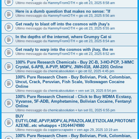
Ultimo messaggio da
HammyFromOTH
«
gio ott 23, 2025 8:58 am
Here is a dumb question that makes no sense: "If
Ultimo messaggio da
HammyFromOTH
«
gio ott 23, 2025 8:56 am
Get ready to blast off into the cosmos with jhay's
Ultimo messaggio da
HammyFromOTH
«
gio ott 23, 2025 8:55 am
In the depths of the internet, where Grumpy Cat si
Ultimo messaggio da
HammyFromOTH
«
gio ott 23, 2025 8:54 am
Get ready to warp into the cosmos with jhay, the m
Ultimo messaggio da
HammyFromOTH
«
gio ott 23, 2025 8:52 am
100% Pure Research Chemicals - Buy 2C-B, 3-HO-PCP, 3-MMC
Crystal, 6-APB, A-PVP, MDPV, JWH-018, AM-2201 Online
Ultimo messaggio da
chemicalssolution
«
gio ott 02, 2025 4:45 pm
100% Pure Research Chem - Buy Bolivian, Pink, Colombian,
Uncut, Crack, Peruvian, Fish Scale, Volkswagen Cocaine
Online
Ultimo messaggio da
chemicalssolution
«
ven set 19, 2025 8:54 pm
100% Pure Research Chemical - Click to Buy MDMA Ecstasy,
Vyvanse, 5F-ADB, Amphetamine, Bolivian Cocaine, Fentanyl
Online
Ultimo messaggio da
chemicalssolution
«
lun set 01, 2025 6:55 pm
BUY
EUTYLONE,APVP,MDPV,ALPRAZOLAM,ETIZOLAM,PROTONIT
AZENE..etc whatapps +19144474980
Ultimo messaggio da
copperscrapwire
«
ven ago 29, 2025 10:19 am
100% Pure Research Chem - Buy Bolivian, Pink, Colombian,