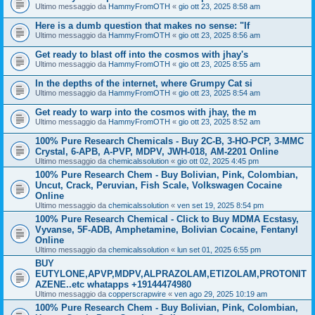
Ultimo messaggio da
HammyFromOTH
«
gio ott 23, 2025 8:58 am
Here is a dumb question that makes no sense: "If
Ultimo messaggio da
HammyFromOTH
«
gio ott 23, 2025 8:56 am
Get ready to blast off into the cosmos with jhay's
Ultimo messaggio da
HammyFromOTH
«
gio ott 23, 2025 8:55 am
In the depths of the internet, where Grumpy Cat si
Ultimo messaggio da
HammyFromOTH
«
gio ott 23, 2025 8:54 am
Get ready to warp into the cosmos with jhay, the m
Ultimo messaggio da
HammyFromOTH
«
gio ott 23, 2025 8:52 am
100% Pure Research Chemicals - Buy 2C-B, 3-HO-PCP, 3-MMC
Crystal, 6-APB, A-PVP, MDPV, JWH-018, AM-2201 Online
Ultimo messaggio da
chemicalssolution
«
gio ott 02, 2025 4:45 pm
100% Pure Research Chem - Buy Bolivian, Pink, Colombian,
Uncut, Crack, Peruvian, Fish Scale, Volkswagen Cocaine
Online
Ultimo messaggio da
chemicalssolution
«
ven set 19, 2025 8:54 pm
100% Pure Research Chemical - Click to Buy MDMA Ecstasy,
Vyvanse, 5F-ADB, Amphetamine, Bolivian Cocaine, Fentanyl
Online
Ultimo messaggio da
chemicalssolution
«
lun set 01, 2025 6:55 pm
BUY
EUTYLONE,APVP,MDPV,ALPRAZOLAM,ETIZOLAM,PROTONIT
AZENE..etc whatapps +19144474980
Ultimo messaggio da
copperscrapwire
«
ven ago 29, 2025 10:19 am
100% Pure Research Chem - Buy Bolivian, Pink, Colombian,