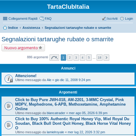
TartaClubItalia
Collegamenti Rapidi
FAQ
Iscriviti
Login
Indice
Assistenza
Segnalazioni tartarughe rubate o smarrite
Segnalazioni tartarughe rubate o smarrite
Nuovo argomento
886 argomenti
1
2
3
4
5
…
18
Annunci
Attenzione!
Ultimo messaggio da
Ale
«
gio dic 11, 2008 9:24 pm
Argomenti
Click to Buy Pure JWH-018, AM-2201, 3-MMC Crystal, Pink
MDPV, Mephedrone, 6-APB, Methoxetamine, Amphetamine
Online
Ultimo messaggio da
blancatrader
«
mer ago 05, 2026 6:39 pm
Click to Buy 100% Authentic Royal Honey Vip, Miel Royal Du
Soudan, Black Bull Dont Quit Honey, Black Horse Vital Honey
O
Ultimo messaggio da
lamielroyale
«
mer lug 22, 2026 3:32 pm