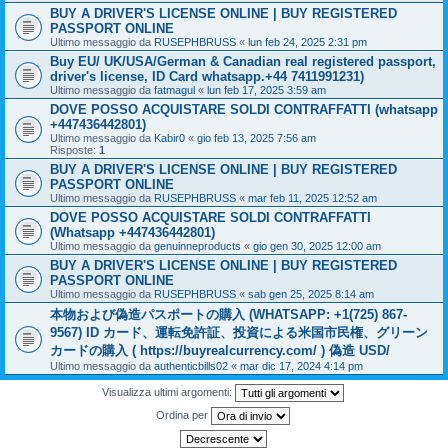
BUY A DRIVER'S LICENSE ONLINE | BUY REGISTERED
PASSPORT ONLINE
Ultimo messaggio da
RUSEPHBRUSS
«
lun feb 24, 2025 2:31 pm
Buy EU/ UK/USA/German & Canadian real registered passport,
driver's license, ID Card whatsapp.+44 7411991231)
Ultimo messaggio da
fatmagul
«
lun feb 17, 2025 3:59 am
DOVE POSSO ACQUISTARE SOLDI CONTRAFFATTI (whatsapp
+447436442801)
Ultimo messaggio da
Kabir0
«
gio feb 13, 2025 7:56 am
Risposte:
1
BUY A DRIVER'S LICENSE ONLINE | BUY REGISTERED
PASSPORT ONLINE
Ultimo messaggio da
RUSEPHBRUSS
«
mar feb 11, 2025 12:52 am
DOVE POSSO ACQUISTARE SOLDI CONTRAFFATTI
(Whatsapp +447436442801)
Ultimo messaggio da
genuinneproducts
«
gio gen 30, 2025 12:00 am
BUY A DRIVER'S LICENSE ONLINE | BUY REGISTERED
PASSPORT ONLINE
Ultimo messaggio da
RUSEPHBRUSS
«
sab gen 25, 2025 8:14 am
本物および偽造パスポートの購入 (WHATSAPP: +1(725) 867-
9567) ID カード、運転免許証、投資による米国市民権、グリーン
カードの購入 ( https://buyrealcurrency.com/ ) 偽造 USD/
Ultimo messaggio da
authenticbills02
«
mar dic 17, 2024 4:14 pm
Visualizza ultimi argomenti:
Ordina per