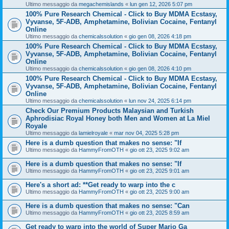
Ultimo messaggio da
megachemislands
«
lun gen 12, 2026 5:07 pm
100% Pure Research Chemical - Click to Buy MDMA Ecstasy,
Vyvanse, 5F-ADB, Amphetamine, Bolivian Cocaine, Fentanyl
Online
Ultimo messaggio da
chemicalssolution
«
gio gen 08, 2026 4:18 pm
100% Pure Research Chemical - Click to Buy MDMA Ecstasy,
Vyvanse, 5F-ADB, Amphetamine, Bolivian Cocaine, Fentanyl
Online
Ultimo messaggio da
chemicalssolution
«
gio gen 08, 2026 4:10 pm
100% Pure Research Chemical - Click to Buy MDMA Ecstasy,
Vyvanse, 5F-ADB, Amphetamine, Bolivian Cocaine, Fentanyl
Online
Ultimo messaggio da
chemicalssolution
«
lun nov 24, 2025 6:14 pm
Check Our Premium Products Malaysian and Turkish
Aphrodisiac Royal Honey both Men and Women at La Miel
Royale
Ultimo messaggio da
lamielroyale
«
mar nov 04, 2025 5:28 pm
Here is a dumb question that makes no sense: "If
Ultimo messaggio da
HammyFromOTH
«
gio ott 23, 2025 9:02 am
Here is a dumb question that makes no sense: "If
Ultimo messaggio da
HammyFromOTH
«
gio ott 23, 2025 9:01 am
Here's a short ad: **Get ready to warp into the c
Ultimo messaggio da
HammyFromOTH
«
gio ott 23, 2025 9:00 am
Here is a dumb question that makes no sense: "Can
Ultimo messaggio da
HammyFromOTH
«
gio ott 23, 2025 8:59 am
Get ready to warp into the world of Super Mario Ga