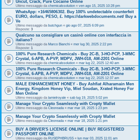
Uncut, Crack, Pure Cocaine Online
Ultimo messaggio da
chemicalssolution
«
ven ago 15, 2025 10:28 pm
WhatsApp: +16465806302. Buy 100% undetectable counterfeit
EURO, dollars, PESO, £. https://darkwebdocuments.net/ Buy a
Ve
Ultimo messaggio da
butchgun
«
gio ago 07, 2025 6:09 pm
Risposte:
3
Qualcuno sa consigliare un casinò online con interfaccia in
italiano?
Ultimo messaggio da
Marco Bianchi
«
mer lug 30, 2025 2:22 pm
Risposte:
1
100% Pure Research Chemicals - Buy 2C-B, 3-HO-PCP, 3-MMC
Crystal, 6-APB, A-PVP, MDPV, JWH-018, AM-2201 Online
Ultimo messaggio da
chemicalssolution
«
mar lug 22, 2025 12:40 am
100% Pure Research Chemicals - Buy 2C-B, 3-HO-PCP, 3-MMC
Crystal, 6-APB, A-PVP, MDPV, JWH-018, AM-2201 Online
Ultimo messaggio da
chemicalssolution
«
mar lug 22, 2025 12:37 am
MALE ENHANCEMENT HONEY - Buy Ashfiat Alharamain Men
Energy, Kingdom Honey Vip, Miel Soudan, Xrated Honey For
Men Online
Ultimo messaggio da
lamielroyale
«
sab lug 19, 2025 5:02 pm
Manage Your Crypto Seamlessly with Cropty Wallet
Ultimo messaggio da
Cleoreada
«
mar mar 18, 2025 1:23 pm
Manage Your Crypto Seamlessly with Cropty Wallet
Ultimo messaggio da
Cleoreada
«
mar mar 18, 2025 1:21 pm
BUY A DRIVER'S LICENSE ONLINE | BUY REGISTERED
PASSPORT ONLINE
Ultimo messaggio da
RUSEPHBRUSS
«
lun mar 03, 2025 11:01 am