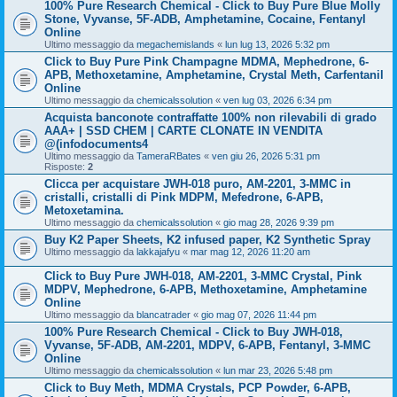
100% Pure Research Chemical - Click to Buy Pure Blue Molly
Stone, Vyvanse, 5F-ADB, Amphetamine, Cocaine, Fentanyl
Online
Ultimo messaggio da
megachemislands
«
lun lug 13, 2026 5:32 pm
Click to Buy Pure Pink Champagne MDMA, Mephedrone, 6-
APB, Methoxetamine, Amphetamine, Crystal Meth, Carfentanil
Online
Ultimo messaggio da
chemicalssolution
«
ven lug 03, 2026 6:34 pm
Acquista banconote contraffatte 100% non rilevabili di grado
AAA+ | SSD CHEM | CARTE CLONATE IN VENDITA
@(infodocuments4
Ultimo messaggio da
TameraRBates
«
ven giu 26, 2026 5:31 pm
Risposte:
2
Clicca per acquistare JWH-018 puro, AM-2201, 3-MMC in
cristalli, cristalli di Pink MDPM, Mefedrone, 6-APB,
Metoxetamina.
Ultimo messaggio da
chemicalssolution
«
gio mag 28, 2026 9:39 pm
Buy K2 Paper Sheets, K2 infused paper, K2 Synthetic Spray
Ultimo messaggio da
lakkajafyu
«
mar mag 12, 2026 11:20 am
Click to Buy Pure JWH-018, AM-2201, 3-MMC Crystal, Pink
MDPV, Mephedrone, 6-APB, Methoxetamine, Amphetamine
Online
Ultimo messaggio da
blancatrader
«
gio mag 07, 2026 11:44 pm
100% Pure Research Chemical - Click to Buy JWH-018,
Vyvanse, 5F-ADB, AM-2201, MDPV, 6-APB, Fentanyl, 3-MMC
Online
Ultimo messaggio da
chemicalssolution
«
lun mar 23, 2026 5:48 pm
Click to Buy Meth, MDMA Crystals, PCP Powder, 6-APB,