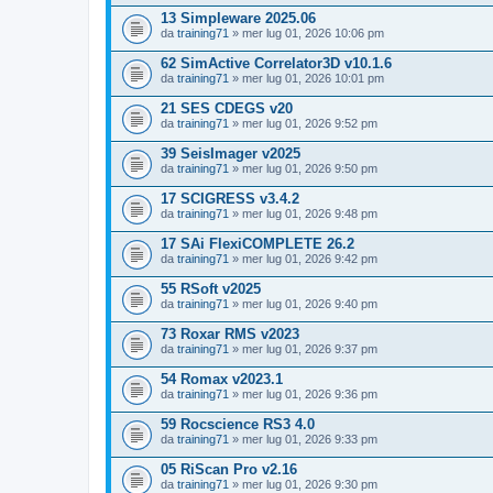
13 Simpleware 2025.06
da
training71
» mer lug 01, 2026 10:06 pm
62 SimActive Correlator3D v10.1.6
da
training71
» mer lug 01, 2026 10:01 pm
21 SES CDEGS v20
da
training71
» mer lug 01, 2026 9:52 pm
39 SeisImager v2025
da
training71
» mer lug 01, 2026 9:50 pm
17 SCIGRESS v3.4.2
da
training71
» mer lug 01, 2026 9:48 pm
17 SAi FlexiCOMPLETE 26.2
da
training71
» mer lug 01, 2026 9:42 pm
55 RSoft v2025
da
training71
» mer lug 01, 2026 9:40 pm
73 Roxar RMS v2023
da
training71
» mer lug 01, 2026 9:37 pm
54 Romax v2023.1
da
training71
» mer lug 01, 2026 9:36 pm
59 Rocscience RS3 4.0
da
training71
» mer lug 01, 2026 9:33 pm
05 RiScan Pro v2.16
da
training71
» mer lug 01, 2026 9:30 pm