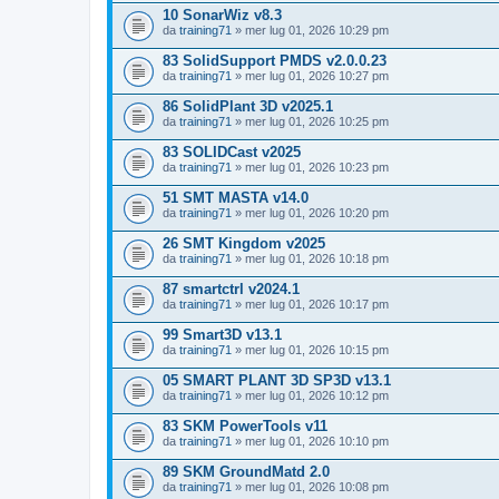
10 SonarWiz v8.3
da
training71
» mer lug 01, 2026 10:29 pm
83 SolidSupport PMDS v2.0.0.23
da
training71
» mer lug 01, 2026 10:27 pm
86 SolidPlant 3D v2025.1
da
training71
» mer lug 01, 2026 10:25 pm
83 SOLIDCast v2025
da
training71
» mer lug 01, 2026 10:23 pm
51 SMT MASTA v14.0
da
training71
» mer lug 01, 2026 10:20 pm
26 SMT Kingdom v2025
da
training71
» mer lug 01, 2026 10:18 pm
87 smartctrl v2024.1
da
training71
» mer lug 01, 2026 10:17 pm
99 Smart3D v13.1
da
training71
» mer lug 01, 2026 10:15 pm
05 SMART PLANT 3D SP3D v13.1
da
training71
» mer lug 01, 2026 10:12 pm
83 SKM PowerTools v11
da
training71
» mer lug 01, 2026 10:10 pm
89 SKM GroundMatd 2.0
da
training71
» mer lug 01, 2026 10:08 pm