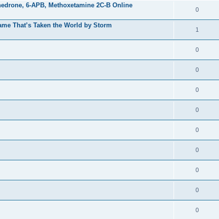
edrone, 6-APB, Methoxetamine 2C-B Online
0
ame That’s Taken the World by Storm
1
0
0
0
0
0
0
0
0
0