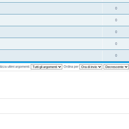
0
0
0
0
0
lizza ultimi argomenti:
Ordina per