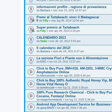
da
EDG
» dom set 18, 2011 2:56 pm
informazioni profilo - regione di provenienza
da
Barbara
» mer mar 23, 2011 10:37 pm
Premi al Tartabeach: vinci il Madagascar
da
Filly
» mar lug 08, 2014 10:04 am
A
l
Super premio al Tartabeach
l
da
Filly
» mer apr 09, 2014 6:18 pm
e
g
CALENDARIO 2013
a
da
t
Seda
» mar dic 18, 2012 9:43 pm
o
(
Il calendario del 2012!
i
da
Barbara
» dom dic 04, 2011 6:37 am
)
La sezione Fiori e Piante non è Alimentazione
da
EDG
» lun set 19, 2011 12:57 pm
Click to Buy Pure JWH-018, AM-2201, 3-MMC Cry
Amphetamine Online
da
blancatrader
» mer ago 05, 2026 6:46 pm
Click to Buy 100% Authentic Royal Honey Vip, M
Horse Vital Honey O
da
lamielroyale
» mer lug 22, 2026 3:38 pm
100% Pure Research Chemical - Click to Buy Pu
Cocaine, Fentanyl Online
da
megachemislands
» lun lug 13, 2026 5:38 pm
Android App Development Service for Business
da
gaxiy68625
» lun giu 08, 2026 2:46 pm