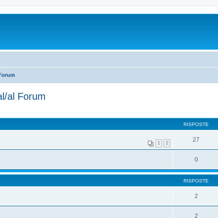
 Forum
al/al Forum
RISPOSTE
27
1
2
0
RISPOSTE
2
2