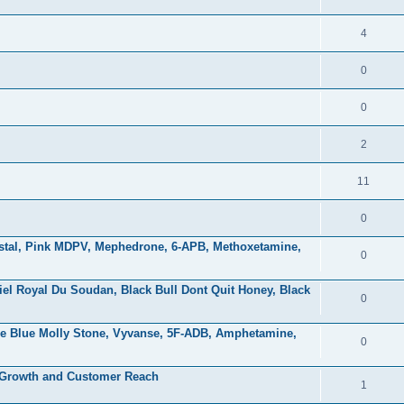
4
0
0
2
11
0
stal, Pink MDPV, Mephedrone, 6-APB, Methoxetamine,
0
iel Royal Du Soudan, Black Bull Dont Quit Honey, Black
0
re Blue Molly Stone, Vyvanse, 5F-ADB, Amphetamine,
0
 Growth and Customer Reach
1