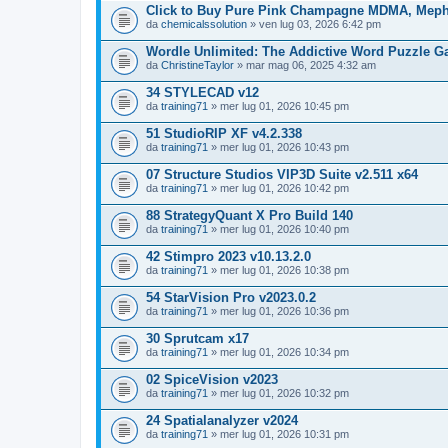
Click to Buy Pure Pink Champagne MDMA, Meph
da
chemicalssolution
» ven lug 03, 2026 6:42 pm
Wordle Unlimited: The Addictive Word Puzzle G
da
ChristineTaylor
» mar mag 06, 2025 4:32 am
34 STYLECAD v12
da
training71
» mer lug 01, 2026 10:45 pm
51 StudioRIP XF v4.2.338
da
training71
» mer lug 01, 2026 10:43 pm
07 Structure Studios VIP3D Suite v2.511 x64
da
training71
» mer lug 01, 2026 10:42 pm
88 StrategyQuant X Pro Build 140
da
training71
» mer lug 01, 2026 10:40 pm
42 Stimpro 2023 v10.13.2.0
da
training71
» mer lug 01, 2026 10:38 pm
54 StarVision Pro v2023.0.2
da
training71
» mer lug 01, 2026 10:36 pm
30 Sprutcam x17
da
training71
» mer lug 01, 2026 10:34 pm
02 SpiceVision v2023
da
training71
» mer lug 01, 2026 10:32 pm
24 Spatialanalyzer v2024
da
training71
» mer lug 01, 2026 10:31 pm