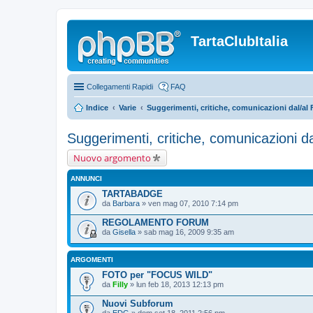
TartaClubItalia
Collegamenti Rapidi
FAQ
Indice
Varie
Suggerimenti, critiche, comunicazioni dal/al
Suggerimenti, critiche, comunicazioni d
Nuovo argomento
ANNUNCI
TARTABADGE
da
Barbara
» ven mag 07, 2010 7:14 pm
REGOLAMENTO FORUM
da
Gisella
» sab mag 16, 2009 9:35 am
ARGOMENTI
FOTO per "FOCUS WILD"
da
Filly
» lun feb 18, 2013 12:13 pm
Nuovi Subforum