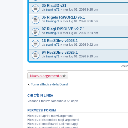
35 Risa3D v21
da
training71
» mer lug 01, 2026 9:28 pm
36 Rigels RiWORLD v6.1
da
training71
» mer lug 01, 2026 9:26 pm
07 Riegl RiSOLVE v2.7.1
da
training71
» mer lug 01, 2026 9:24 pm
16 Res3DInv v2026.1
da
training71
» mer lug 01, 2026 9:22 pm
94 Res2DInv v2026.1
da
training71
» mer lug 01, 2026 9:19 pm
Visua
Nuovo argomento
Torna all’Indice della Board
CHI C’È IN LINEA
Visitano il forum: Nessuno e 53 ospiti
PERMESSI FORUM
Non puoi
aprire nuovi argomenti
Non puoi
rispondere negli argomenti
Non puoi
modificare i tuoi messaggi
Non puoi
cancellare i tuoi messaggi