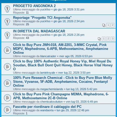
PROGETTO ANGONOKA 2
Ultimo messaggio da
yuckfoo
«
gio giu 18, 2026 3:31 pm
Risposte:
11
Reportage "Progetto TCI Angonoka"
Ultimo messaggio da
yuckfoo
«
gio giu 18, 2026 2:34 pm
Risposte:
25
1
2
IN DIRETTA DAL MADAGASCAR
Ultimo messaggio da
yuckfoo
«
gio giu 18, 2026 2:26 pm
Risposte:
43
1
2
3
Click to Buy Pure JWH-018, AM-2201, 3-MMC Crystal, Pink
MDPV, Mephedrone, 6-APB, Methoxetamine, Amphetamine
Online
Ultimo messaggio da
blancatrader
«
mer ago 05, 2026 6:53 pm
Click to Buy 100% Authentic Royal Honey Vip, Miel Royal Du
Soudan, Black Bull Dont Quit Honey, Black Horse Vital Honey
O
Ultimo messaggio da
lamielroyale
«
mer lug 22, 2026 3:50 pm
100% Pure Research Chemical - Click to Buy Pure Blue Molly
Stone, Vyvanse, 5F-ADB, Amphetamine, Cocaine, Fentanyl
Online
Ultimo messaggio da
megachemislands
«
lun lug 13, 2026 5:42 pm
Click to Buy Pure Pink Champagne MDMA, Mephedrone, 6-
APB, Methoxetamine 2C-B Online
Ultimo messaggio da
chemicalssolution
«
ven lug 03, 2026 6:49 pm
Fascette per riordinare il cablaggio del PC
Ultimo messaggio da
wandaorta
«
lun giu 29, 2026 12:46 pm
Risposte:
1