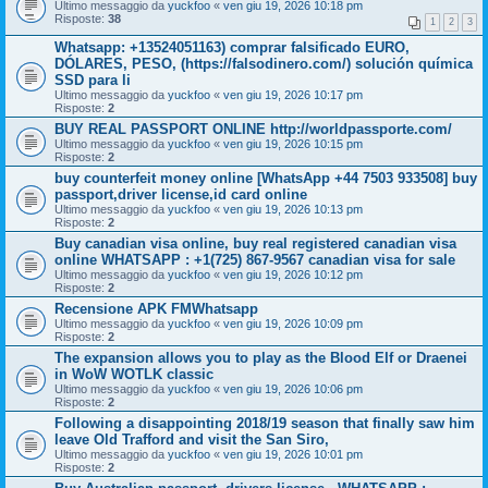
Ultimo messaggio da
yuckfoo
«
ven giu 19, 2026 10:18 pm
Risposte:
38
1
2
3
Whatsapp: +13524051163) comprar falsificado EURO,
DÓLARES, PESO, (https://falsodinero.com/) solución química
SSD para li
Ultimo messaggio da
yuckfoo
«
ven giu 19, 2026 10:17 pm
Risposte:
2
BUY REAL PASSPORT ONLINE http://worldpassporte.com/
Ultimo messaggio da
yuckfoo
«
ven giu 19, 2026 10:15 pm
Risposte:
2
buy counterfeit money online [WhatsApp +44 7503 933508] buy
passport,driver license,id card online
Ultimo messaggio da
yuckfoo
«
ven giu 19, 2026 10:13 pm
Risposte:
2
Buy canadian visa online, buy real registered canadian visa
online WHATSAPP : +1(725) 867-9567 canadian visa for sale
Ultimo messaggio da
yuckfoo
«
ven giu 19, 2026 10:12 pm
Risposte:
2
Recensione APK FMWhatsapp
Ultimo messaggio da
yuckfoo
«
ven giu 19, 2026 10:09 pm
Risposte:
2
The expansion allows you to play as the Blood Elf or Draenei
in WoW WOTLK classic
Ultimo messaggio da
yuckfoo
«
ven giu 19, 2026 10:06 pm
Risposte:
2
Following a disappointing 2018/19 season that finally saw him
leave Old Trafford and visit the San Siro,
Ultimo messaggio da
yuckfoo
«
ven giu 19, 2026 10:01 pm
Risposte:
2