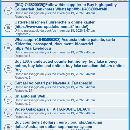
((ICQ:746820035))Follow this supplier to Buy high-quality
Counterfeit Banknotes WhatsApp##:+1(403)908-0948
Ultimo messaggio da
yuckfoo
«
ven giu 19, 2026 9:48 pm
Risposte:
2
Österreichischen Führerschein online kaufen
(https://www.europadokumente24hrs.de/)
Ultimo messaggio da
yuckfoo
«
ven giu 19, 2026 9:47 pm
Risposte:
2
Whatsapp: +16465806302) Acquista online patente, carta
d'identità, passaporti, documenti biometrici.
https://darkwebdocu
Ultimo messaggio da
yuckfoo
«
ven giu 19, 2026 9:45 pm
Risposte:
3
Buy 100% undetected counterfeit money, buy fake money
online, buy fake usd online, buy fake canadian dollars online
Buy
Ultimo messaggio da
yuckfoo
«
ven giu 19, 2026 9:44 pm
Risposte:
2
Cercasi volontari per Navetta al Tartabeach!
Ultimo messaggio da
yuckfoo
«
ven giu 19, 2026 9:42 pm
Risposte:
14
Un aiuto sul Web !
Ultimo messaggio da
yuckfoo
«
ven giu 19, 2026 9:41 pm
Risposte:
2
Video Galapagos al TARTARUGHE BEACH
Ultimo messaggio da
yuckfoo
«
ven giu 19, 2026 9:40 pm
Risposte:
2
Buy counterfeit dollars , euro , pounds,Canadian
dollar,Australian dollar, supercurrency.com