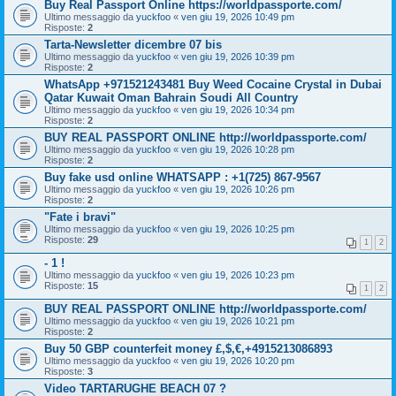
Buy Real Passport Online https://worldpassporte.com/
Ultimo messaggio da
yuckfoo
«
ven giu 19, 2026 10:49 pm
Risposte:
2
Tarta-Newsletter dicembre 07 bis
Ultimo messaggio da
yuckfoo
«
ven giu 19, 2026 10:39 pm
Risposte:
2
WhatsApp +971521243481 Buy Weed Cocaine Crystal in Dubai
Qatar Kuwait Oman Bahrain Soudi All Country
Ultimo messaggio da
yuckfoo
«
ven giu 19, 2026 10:34 pm
Risposte:
2
BUY REAL PASSPORT ONLINE http://worldpassporte.com/
Ultimo messaggio da
yuckfoo
«
ven giu 19, 2026 10:28 pm
Risposte:
2
Buy fake usd online WHATSAPP : +1(725) 867-9567
Ultimo messaggio da
yuckfoo
«
ven giu 19, 2026 10:26 pm
Risposte:
2
"Fate i bravi"
Ultimo messaggio da
yuckfoo
«
ven giu 19, 2026 10:25 pm
Risposte:
29
1
2
- 1 !
Ultimo messaggio da
yuckfoo
«
ven giu 19, 2026 10:23 pm
Risposte:
15
1
2
BUY REAL PASSPORT ONLINE http://worldpassporte.com/
Ultimo messaggio da
yuckfoo
«
ven giu 19, 2026 10:21 pm
Risposte:
2
Buy 50 GBP counterfeit money £,$,€,+4915213086893
Ultimo messaggio da
yuckfoo
«
ven giu 19, 2026 10:20 pm
Risposte:
3
Video TARTARUGHE BEACH 07 ?