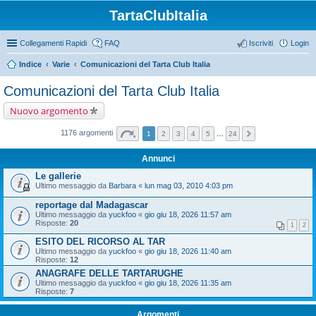
TartaClubItalia
Collegamenti Rapidi
FAQ
Iscriviti
Login
Indice
Varie
Comunicazioni del Tarta Club Italia
Comunicazioni del Tarta Club Italia
Nuovo argomento
1176 argomenti
1
2
3
4
5
…
24
Annunci
Le gallerie
Ultimo messaggio da
Barbara
«
lun mag 03, 2010 4:03 pm
reportage dal Madagascar
Ultimo messaggio da
yuckfoo
«
gio giu 18, 2026 11:57 am
Risposte:
20
1
2
ESITO DEL RICORSO AL TAR
Ultimo messaggio da
yuckfoo
«
gio giu 18, 2026 11:40 am
Risposte:
12
ANAGRAFE DELLE TARTARUGHE
Ultimo messaggio da
yuckfoo
«
gio giu 18, 2026 11:35 am
Risposte:
7
Argomenti