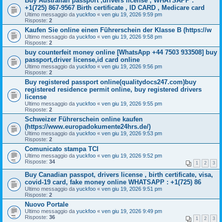
Buy Australian passport ,drivers license , WHATSAPP :
+1(725) 867-9567 Birth certificate , ID CARD , Medicare card
Ultimo messaggio da
yuckfoo
«
ven giu 19, 2026 9:59 pm
Risposte:
2
Kaufen Sie online einen Führerschein der Klasse B (https://w
Ultimo messaggio da
yuckfoo
«
ven giu 19, 2026 9:58 pm
Risposte:
2
buy counterfeit money online [WhatsApp +44 7503 933508] buy
passport,driver license,id card online
Ultimo messaggio da
yuckfoo
«
ven giu 19, 2026 9:56 pm
Risposte:
2
Buy registered passport online(qualitydocs247.com)buy
registered residence permit online, buy registered drivers
license
Ultimo messaggio da
yuckfoo
«
ven giu 19, 2026 9:55 pm
Risposte:
2
Schweizer Führerschein online kaufen
(https://www.europadokumente24hrs.de/)
Ultimo messaggio da
yuckfoo
«
ven giu 19, 2026 9:53 pm
Risposte:
2
Comunicato stampa TCI
Ultimo messaggio da
yuckfoo
«
ven giu 19, 2026 9:52 pm
Risposte:
34
1
2
3
Buy Canadian passpot, drivers license , birth certificate, visa,
covid-19 card, fake money online WHATSAPP : +1(725) 86
Ultimo messaggio da
yuckfoo
«
ven giu 19, 2026 9:51 pm
Risposte:
2
Nuovo Portale
Ultimo messaggio da
yuckfoo
«
ven giu 19, 2026 9:49 pm
Risposte:
36
1
2
3