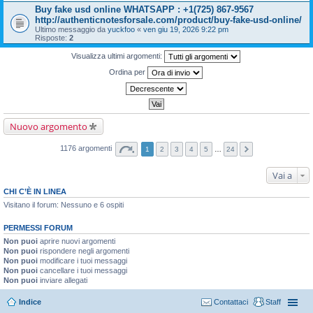
Buy fake usd online WHATSAPP : +1(725) 867-9567
http://authenticnotesforsale.com/product/buy-fake-usd-online/
Ultimo messaggio da
yuckfoo
«
ven giu 19, 2026 9:22 pm
Risposte:
2
Visualizza ultimi argomenti:
Ordina per
Nuovo argomento
1176 argomenti
1
2
3
4
5
…
24
Vai a
CHI C’È IN LINEA
Visitano il forum: Nessuno e 6 ospiti
PERMESSI FORUM
Non puoi
aprire nuovi argomenti
Non puoi
rispondere negli argomenti
Non puoi
modificare i tuoi messaggi
Non puoi
cancellare i tuoi messaggi
Non puoi
inviare allegati
Indice
Contattaci
Staff