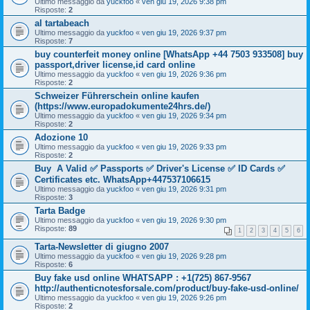
Ultimo messaggio da
yuckfoo
«
ven giu 19, 2026 9:38 pm
Risposte:
2
al tartabeach
Ultimo messaggio da
yuckfoo
«
ven giu 19, 2026 9:37 pm
Risposte:
7
buy counterfeit money online [WhatsApp +44 7503 933508] buy
passport,driver license,id card online
Ultimo messaggio da
yuckfoo
«
ven giu 19, 2026 9:36 pm
Risposte:
2
Schweizer Führerschein online kaufen
(https://www.europadokumente24hrs.de/)
Ultimo messaggio da
yuckfoo
«
ven giu 19, 2026 9:34 pm
Risposte:
2
Adozione 10
Ultimo messaggio da
yuckfoo
«
ven giu 19, 2026 9:33 pm
Risposte:
2
Buy A Valid ✅ Passports ✅ Driver's License ✅ ID Cards ✅
Certificates etc. WhatsApp+447537106615
Ultimo messaggio da
yuckfoo
«
ven giu 19, 2026 9:31 pm
Risposte:
3
Tarta Badge
Ultimo messaggio da
yuckfoo
«
ven giu 19, 2026 9:30 pm
Risposte:
89
1
2
3
4
5
6
Tarta-Newsletter di giugno 2007
Ultimo messaggio da
yuckfoo
«
ven giu 19, 2026 9:28 pm
Risposte:
6
Buy fake usd online WHATSAPP : +1(725) 867-9567
http://authenticnotesforsale.com/product/buy-fake-usd-online/
Ultimo messaggio da
yuckfoo
«
ven giu 19, 2026 9:26 pm
Risposte:
2