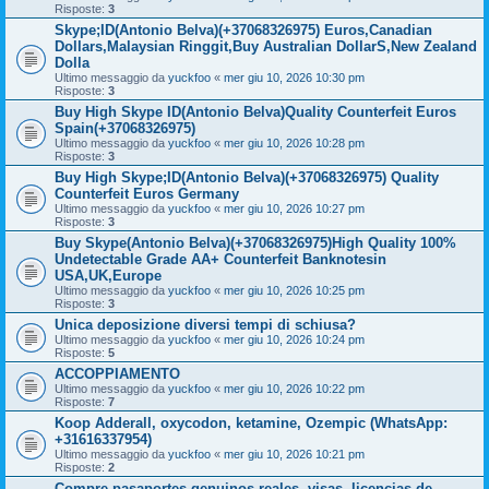
Risposte:
3
Skype;ID(Antonio Belva)(+37068326975) Euros,Canadian
Dollars,Malaysian Ringgit,Buy Australian DollarS,New Zealand
Dolla
Ultimo messaggio da
yuckfoo
«
mer giu 10, 2026 10:30 pm
Risposte:
3
Buy High Skype ID(Antonio Belva)Quality Counterfeit Euros
Spain(+37068326975)
Ultimo messaggio da
yuckfoo
«
mer giu 10, 2026 10:28 pm
Risposte:
3
Buy High Skype;ID(Antonio Belva)(+37068326975) Quality
Counterfeit Euros Germany
Ultimo messaggio da
yuckfoo
«
mer giu 10, 2026 10:27 pm
Risposte:
3
Buy Skype(Antonio Belva)(+37068326975)High Quality 100%
Undetectable Grade AA+ Counterfeit Banknotesin
USA,UK,Europe
Ultimo messaggio da
yuckfoo
«
mer giu 10, 2026 10:25 pm
Risposte:
3
Unica deposizione diversi tempi di schiusa?
Ultimo messaggio da
yuckfoo
«
mer giu 10, 2026 10:24 pm
Risposte:
5
ACCOPPIAMENTO
Ultimo messaggio da
yuckfoo
«
mer giu 10, 2026 10:22 pm
Risposte:
7
Koop Adderall, oxycodon, ketamine, Ozempic (WhatsApp:
+31616337954)
Ultimo messaggio da
yuckfoo
«
mer giu 10, 2026 10:21 pm
Risposte:
2
Compre pasaportes genuinos reales, visas, licencias de