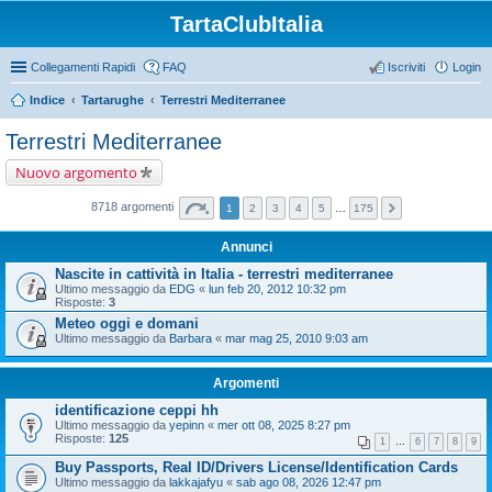
TartaClubItalia
Collegamenti Rapidi
FAQ
Iscriviti
Login
Indice
Tartarughe
Terrestri Mediterranee
Terrestri Mediterranee
Nuovo argomento
8718 argomenti
1
2
3
4
5
…
175
Annunci
Nascite in cattività in Italia - terrestri mediterranee
Ultimo messaggio da
EDG
«
lun feb 20, 2012 10:32 pm
Risposte:
3
Meteo oggi e domani
Ultimo messaggio da
Barbara
«
mar mag 25, 2010 9:03 am
Argomenti
identificazione ceppi hh
Ultimo messaggio da
yepinn
«
mer ott 08, 2025 8:27 pm
Risposte:
125
1
…
6
7
8
9
Buy Passports, Real ID/Drivers License/Identification Cards
Ultimo messaggio da
lakkajafyu
«
sab ago 08, 2026 12:47 pm