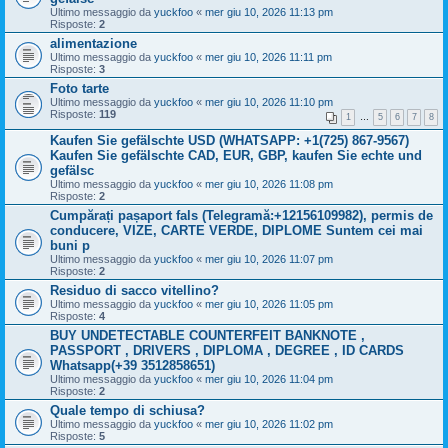
Ultimo messaggio da
yuckfoo
«
mer giu 10, 2026 11:13 pm
Risposte:
2
alimentazione
Ultimo messaggio da
yuckfoo
«
mer giu 10, 2026 11:11 pm
Risposte:
3
Foto tarte
Ultimo messaggio da
yuckfoo
«
mer giu 10, 2026 11:10 pm
Risposte:
119
1
…
5
6
7
8
Kaufen Sie gefälschte USD (WHATSAPP: +1(725) 867-9567)
Kaufen Sie gefälschte CAD, EUR, GBP, kaufen Sie echte und
gefälsc
Ultimo messaggio da
yuckfoo
«
mer giu 10, 2026 11:08 pm
Risposte:
2
Cumpărați pașaport fals (Telegramă:+12156109982), permis de
conducere, VIZE, CARTE VERDE, DIPLOME Suntem cei mai
buni p
Ultimo messaggio da
yuckfoo
«
mer giu 10, 2026 11:07 pm
Risposte:
2
Residuo di sacco vitellino?
Ultimo messaggio da
yuckfoo
«
mer giu 10, 2026 11:05 pm
Risposte:
4
BUY UNDETECTABLE COUNTERFEIT BANKNOTE ,
PASSPORT , DRIVERS , DIPLOMA , DEGREE , ID CARDS
Whatsapp(+39 3512858651)
Ultimo messaggio da
yuckfoo
«
mer giu 10, 2026 11:04 pm
Risposte:
2
Quale tempo di schiusa?
Ultimo messaggio da
yuckfoo
«
mer giu 10, 2026 11:02 pm
Risposte:
5