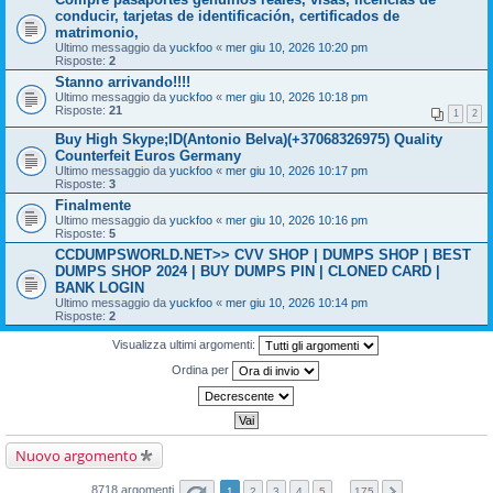
conducir, tarjetas de identificación, certificados de
matrimonio,
Ultimo messaggio da
yuckfoo
«
mer giu 10, 2026 10:20 pm
Risposte:
2
Stanno arrivando!!!!
Ultimo messaggio da
yuckfoo
«
mer giu 10, 2026 10:18 pm
Risposte:
21
1
2
Buy High Skype;ID(Antonio Belva)(+37068326975) Quality
Counterfeit Euros Germany
Ultimo messaggio da
yuckfoo
«
mer giu 10, 2026 10:17 pm
Risposte:
3
Finalmente
Ultimo messaggio da
yuckfoo
«
mer giu 10, 2026 10:16 pm
Risposte:
5
CCDUMPSWORLD.NET>> CVV SHOP | DUMPS SHOP | BEST
DUMPS SHOP 2024 | BUY DUMPS PIN | CLONED CARD |
BANK LOGIN
Ultimo messaggio da
yuckfoo
«
mer giu 10, 2026 10:14 pm
Risposte:
2
Visualizza ultimi argomenti:
Ordina per
Nuovo argomento
8718 argomenti
1
2
3
4
5
…
175