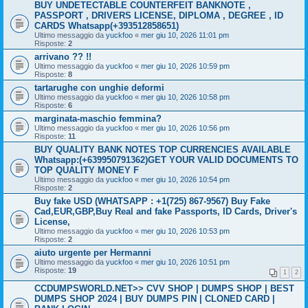
BUY UNDETECTABLE COUNTERFEIT BANKNOTE ,
PASSPORT , DRIVERS LICENSE, DIPLOMA , DEGREE , ID
CARDS Whatsapp(+393512858651)
Ultimo messaggio da
yuckfoo
«
mer giu 10, 2026 11:01 pm
Risposte:
2
arrivano ?? !!
Ultimo messaggio da
yuckfoo
«
mer giu 10, 2026 10:59 pm
Risposte:
8
tartarughe con unghie deformi
Ultimo messaggio da
yuckfoo
«
mer giu 10, 2026 10:58 pm
Risposte:
6
marginata-maschio femmina?
Ultimo messaggio da
yuckfoo
«
mer giu 10, 2026 10:56 pm
Risposte:
11
BUY QUALITY BANK NOTES TOP CURRENCIES AVAILABLE
Whatsapp:(+639950791362)GET YOUR VALID DOCUMENTS TO
TOP QUALITY MONEY F
Ultimo messaggio da
yuckfoo
«
mer giu 10, 2026 10:54 pm
Risposte:
2
Buy fake USD (WHATSAPP : +1(725) 867-9567) Buy Fake
Cad,EUR,GBP,Buy Real and fake Passports, ID Cards, Driver's
License,
Ultimo messaggio da
yuckfoo
«
mer giu 10, 2026 10:53 pm
Risposte:
2
aiuto urgente per Hermanni
Ultimo messaggio da
yuckfoo
«
mer giu 10, 2026 10:51 pm
Risposte:
19
1
2
CCDUMPSWORLD.NET>> CVV SHOP | DUMPS SHOP | BEST
DUMPS SHOP 2024 | BUY DUMPS PIN | CLONED CARD |