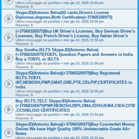
Ultimo messaggio da
yuckfoo
«
mer giu 10, 2026 10:40 pm
Risposte:
3
Skype;ID(Antonio Belva)ID cards,Drivers License
Diplomas,degrees,Birth Certificates(+37068326975)
Ultimo messaggio da
yuckfoo
«
mer giu 10, 2026 10:39 pm
Risposte:
3
(+37068326975)Buy UK Driver's Licenses, Buy German Driver's
Licenses, Buy French Driver's License, Buy Italian Driver's
Ultimo messaggio da
yuckfoo
«
mer giu 10, 2026 10:38 pm
Risposte:
3
Buy Goethe,IELTS Skype,ID(Antonio Belva)
(+37068326975)TOEFL Question Papers and Answers in India
Buy a TOEFL or IELTS
Ultimo messaggio da
yuckfoo
«
mer giu 10, 2026 10:36 pm
Risposte:
3
Skype;ID(Antonio Belva)(+37068326975)Buy Registered
IELTS,TOEFL
iBT,NEBOSH,PMP,GMAT,GRE,PTE,CELPIP,CERTIFICATES in
India
Ultimo messaggio da
yuckfoo
«
mer giu 10, 2026 10:35 pm
Risposte:
3
Buy IELTS,TELC Skype;ID(Antonio Belva)
(+37068326975)PMP,NEBOSH,DIPLOMA,IOSH,IEMA,CIEH,CITB
,CCSNG,ISO CERTIFICATES
Ultimo messaggio da
yuckfoo
«
mer giu 10, 2026 10:34 pm
Risposte:
3
Skype;ID(Antonio Belva)(+37068326975)Buy Counterfeit Money
Online We have High Quality 100% Undetectable Grade AA+
Notes
Ultimo messaggio da
yuckfoo
«
mer giu 10, 2026 10:32 pm