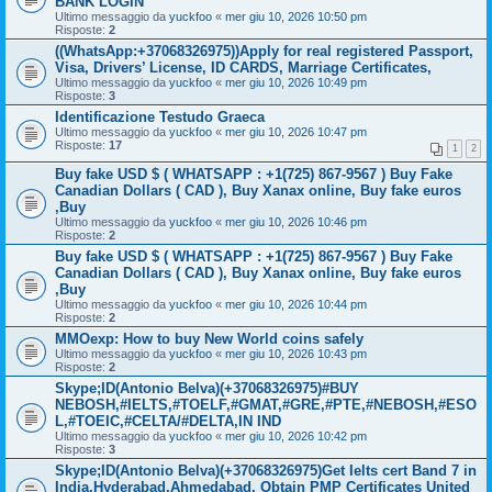
BANK LOGIN
Ultimo messaggio da
yuckfoo
«
mer giu 10, 2026 10:50 pm
Risposte:
2
((WhatsApp:+37068326975))Apply for real registered Passport,
Visa, Drivers’ License, ID CARDS, Marriage Certificates,
Ultimo messaggio da
yuckfoo
«
mer giu 10, 2026 10:49 pm
Risposte:
3
Identificazione Testudo Graeca
Ultimo messaggio da
yuckfoo
«
mer giu 10, 2026 10:47 pm
Risposte:
17
1
2
Buy fake USD $ ( WHATSAPP : +1(725) 867-9567 ) Buy Fake
Canadian Dollars ( CAD ), Buy Xanax online, Buy fake euros
,Buy
Ultimo messaggio da
yuckfoo
«
mer giu 10, 2026 10:46 pm
Risposte:
2
Buy fake USD $ ( WHATSAPP : +1(725) 867-9567 ) Buy Fake
Canadian Dollars ( CAD ), Buy Xanax online, Buy fake euros
,Buy
Ultimo messaggio da
yuckfoo
«
mer giu 10, 2026 10:44 pm
Risposte:
2
MMOexp: How to buy New World coins safely
Ultimo messaggio da
yuckfoo
«
mer giu 10, 2026 10:43 pm
Risposte:
2
Skype;ID(Antonio Belva)(+37068326975)#BUY
NEBOSH,#IELTS,#TOELF,#GMAT,#GRE,#PTE,#NEBOSH,#ESO
L,#TOEIC,#CELTA/#DELTA,IN IND
Ultimo messaggio da
yuckfoo
«
mer giu 10, 2026 10:42 pm
Risposte:
3
Skype;ID(Antonio Belva)(+37068326975)Get Ielts cert Band 7 in
India,Hyderabad,Ahmedabad, Obtain PMP Certificates United