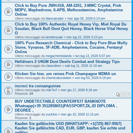
Click to Buy Pure JWH-018, AM-2201, 3-MMC Crystal, Pink
MDPV, Mephedrone, 6-APB, Methoxetamine, Amphetamine
Online
Ultimo messaggio da
blancatrader
«
mer ago 05, 2026 6:14 pm
Click to Buy 100% Authentic Royal Honey Vip, Miel Royal Du
Soudan, Black Bull Dont Quit Honey, Black Horse Vital Honey
O
Ultimo messaggio da
lamielroyale
«
mer lug 22, 2026 3:15 pm
100% Pure Research Chemical - Click to Buy Pure Blue Molly
Stone, Vyvanse, 5F-ADB, Amphetamine, Cocaine, Fentanyl
Online
Ultimo messaggio da
megachemislands
«
lun lug 13, 2026 5:07 pm
Helldivers 2 U4GM Dust Devils Combat and Strategy Tips
Ultimo messaggio da
clausoliver
«
sab lug 11, 2026 11:19 am
Klicken Sie hier, um reines Pink Champagne MDMA un
Ultimo messaggio da
chemicalssolution
«
ven lug 03, 2026 6:19 pm
incroci tra consanguinee
Ultimo messaggio da
mar7w7
«
mer giu 17, 2026 8:18 am
Risposte:
24
1
2
BUY UNDETECTABLE COUNTERFEIT BANKNOTE
Whatsapp(+39 3512858651)PASSPORT,DL,ID DIPLOMA ,
DEGREE ,
Ultimo messaggio da
yuckfoo
«
mer giu 10, 2026 11:15 pm
Risposte:
2
Kaufen Sie gefälschte USD (WHATSAPP: +1(725) 867-9567)
Kaufen Sie gefälschte CAD, EUR, GBP, kaufen Sie echte und
gefälsc