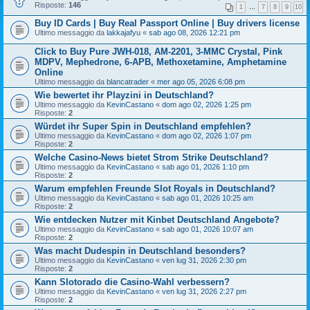
Risposte:
146
1
…
7
8
9
10
Buy ID Cards | Buy Real Passport Online | Buy drivers license
Ultimo messaggio da
lakkajafyu
«
sab ago 08, 2026 12:21 pm
Click to Buy Pure JWH-018, AM-2201, 3-MMC Crystal, Pink
MDPV, Mephedrone, 6-APB, Methoxetamine, Amphetamine
Online
Ultimo messaggio da
blancatrader
«
mer ago 05, 2026 6:08 pm
Wie bewertet ihr Playzini in Deutschland?
Ultimo messaggio da
KevinCastano
«
dom ago 02, 2026 1:25 pm
Risposte:
2
Würdet ihr Super Spin in Deutschland empfehlen?
Ultimo messaggio da
KevinCastano
«
dom ago 02, 2026 1:07 pm
Risposte:
2
Welche Casino-News bietet Strom Strike Deutschland?
Ultimo messaggio da
KevinCastano
«
sab ago 01, 2026 1:10 pm
Risposte:
2
Warum empfehlen Freunde Slot Royals in Deutschland?
Ultimo messaggio da
KevinCastano
«
sab ago 01, 2026 10:25 am
Risposte:
2
Wie entdecken Nutzer mit Kinbet Deutschland Angebote?
Ultimo messaggio da
KevinCastano
«
sab ago 01, 2026 10:07 am
Risposte:
2
Was macht Dudespin in Deutschland besonders?
Ultimo messaggio da
KevinCastano
«
ven lug 31, 2026 2:30 pm
Risposte:
2
Kann Slotorado die Casino-Wahl verbessern?
Ultimo messaggio da
KevinCastano
«
ven lug 31, 2026 2:27 pm
Risposte:
2