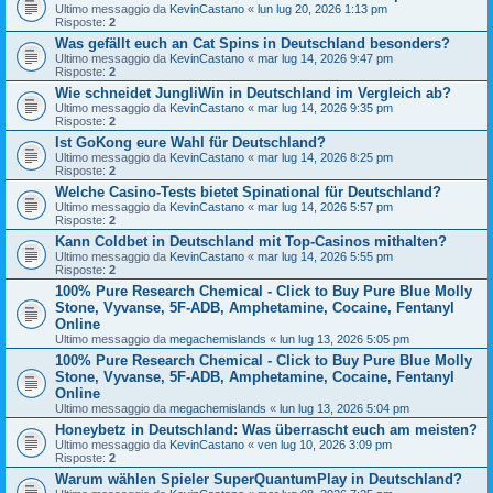
Ultimo messaggio da
KevinCastano
«
lun lug 20, 2026 1:13 pm
Risposte:
2
Was gefällt euch an Cat Spins in Deutschland besonders?
Ultimo messaggio da
KevinCastano
«
mar lug 14, 2026 9:47 pm
Risposte:
2
Wie schneidet JungliWin in Deutschland im Vergleich ab?
Ultimo messaggio da
KevinCastano
«
mar lug 14, 2026 9:35 pm
Risposte:
2
Ist GoKong eure Wahl für Deutschland?
Ultimo messaggio da
KevinCastano
«
mar lug 14, 2026 8:25 pm
Risposte:
2
Welche Casino-Tests bietet Spinational für Deutschland?
Ultimo messaggio da
KevinCastano
«
mar lug 14, 2026 5:57 pm
Risposte:
2
Kann Coldbet in Deutschland mit Top-Casinos mithalten?
Ultimo messaggio da
KevinCastano
«
mar lug 14, 2026 5:55 pm
Risposte:
2
100% Pure Research Chemical - Click to Buy Pure Blue Molly
Stone, Vyvanse, 5F-ADB, Amphetamine, Cocaine, Fentanyl
Online
Ultimo messaggio da
megachemislands
«
lun lug 13, 2026 5:05 pm
100% Pure Research Chemical - Click to Buy Pure Blue Molly
Stone, Vyvanse, 5F-ADB, Amphetamine, Cocaine, Fentanyl
Online
Ultimo messaggio da
megachemislands
«
lun lug 13, 2026 5:04 pm
Honeybetz in Deutschland: Was überrascht euch am meisten?
Ultimo messaggio da
KevinCastano
«
ven lug 10, 2026 3:09 pm
Risposte:
2
Warum wählen Spieler SuperQuantumPlay in Deutschland?