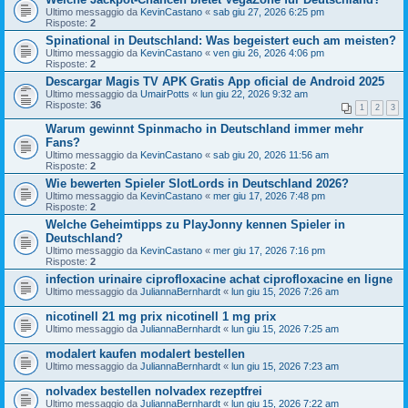
Ultimo messaggio da
KevinCastano
«
sab giu 27, 2026 6:25 pm
Risposte:
2
Spinational in Deutschland: Was begeistert euch am meisten?
Ultimo messaggio da
KevinCastano
«
ven giu 26, 2026 4:06 pm
Risposte:
2
Descargar Magis TV APK Gratis App oficial de Android 2025
Ultimo messaggio da
UmairPotts
«
lun giu 22, 2026 9:32 am
Risposte:
36
1
2
3
Warum gewinnt Spinmacho in Deutschland immer mehr
Fans?
Ultimo messaggio da
KevinCastano
«
sab giu 20, 2026 11:56 am
Risposte:
2
Wie bewerten Spieler SlotLords in Deutschland 2026?
Ultimo messaggio da
KevinCastano
«
mer giu 17, 2026 7:48 pm
Risposte:
2
Welche Geheimtipps zu PlayJonny kennen Spieler in
Deutschland?
Ultimo messaggio da
KevinCastano
«
mer giu 17, 2026 7:16 pm
Risposte:
2
infection urinaire ciprofloxacine achat ciprofloxacine en ligne
Ultimo messaggio da
JuliannaBernhardt
«
lun giu 15, 2026 7:26 am
nicotinell 21 mg prix nicotinell 1 mg prix
Ultimo messaggio da
JuliannaBernhardt
«
lun giu 15, 2026 7:25 am
modalert kaufen modalert bestellen
Ultimo messaggio da
JuliannaBernhardt
«
lun giu 15, 2026 7:23 am
nolvadex bestellen nolvadex rezeptfrei
Ultimo messaggio da
JuliannaBernhardt
«
lun giu 15, 2026 7:22 am