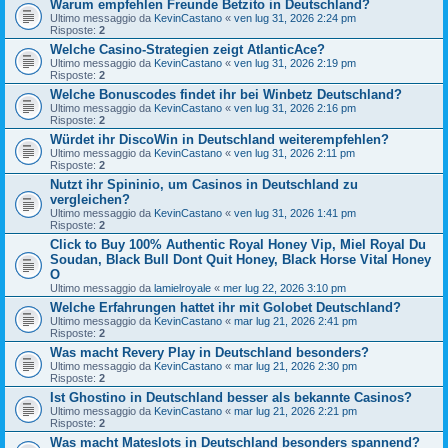
Warum empfehlen Freunde Betzito in Deutschland?
Ultimo messaggio da
KevinCastano
«
ven lug 31, 2026 2:24 pm
Risposte:
2
Welche Casino-Strategien zeigt AtlanticAce?
Ultimo messaggio da
KevinCastano
«
ven lug 31, 2026 2:19 pm
Risposte:
2
Welche Bonuscodes findet ihr bei Winbetz Deutschland?
Ultimo messaggio da
KevinCastano
«
ven lug 31, 2026 2:16 pm
Risposte:
2
Würdet ihr DiscoWin in Deutschland weiterempfehlen?
Ultimo messaggio da
KevinCastano
«
ven lug 31, 2026 2:11 pm
Risposte:
2
Nutzt ihr Spininio, um Casinos in Deutschland zu
vergleichen?
Ultimo messaggio da
KevinCastano
«
ven lug 31, 2026 1:41 pm
Risposte:
2
Click to Buy 100% Authentic Royal Honey Vip, Miel Royal Du
Soudan, Black Bull Dont Quit Honey, Black Horse Vital Honey
O
Ultimo messaggio da
lamielroyale
«
mer lug 22, 2026 3:10 pm
Welche Erfahrungen hattet ihr mit Golobet Deutschland?
Ultimo messaggio da
KevinCastano
«
mar lug 21, 2026 2:41 pm
Risposte:
2
Was macht Revery Play in Deutschland besonders?
Ultimo messaggio da
KevinCastano
«
mar lug 21, 2026 2:30 pm
Risposte:
2
Ist Ghostino in Deutschland besser als bekannte Casinos?
Ultimo messaggio da
KevinCastano
«
mar lug 21, 2026 2:21 pm
Risposte:
2
Was macht Mateslots in Deutschland besonders spannend?