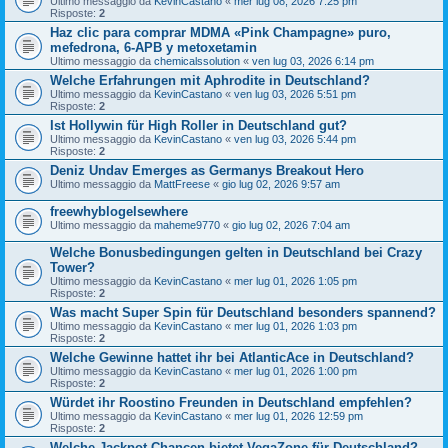
Ultimo messaggio da
KevinCastano
«
mer lug 08, 2026 7:25 pm
Risposte:
2
Haz clic para comprar MDMA «Pink Champagne» puro,
mefedrona, 6-APB y metoxetamin
Ultimo messaggio da
chemicalssolution
«
ven lug 03, 2026 6:14 pm
Welche Erfahrungen mit Aphrodite in Deutschland?
Ultimo messaggio da
KevinCastano
«
ven lug 03, 2026 5:51 pm
Risposte:
2
Ist Hollywin für High Roller in Deutschland gut?
Ultimo messaggio da
KevinCastano
«
ven lug 03, 2026 5:44 pm
Risposte:
2
Deniz Undav Emerges as Germanys Breakout Hero
Ultimo messaggio da
MattFreese
«
gio lug 02, 2026 9:57 am
freewhyblogelsewhere
Ultimo messaggio da
maheme9770
«
gio lug 02, 2026 7:04 am
Welche Bonusbedingungen gelten in Deutschland bei Crazy
Tower?
Ultimo messaggio da
KevinCastano
«
mer lug 01, 2026 1:05 pm
Risposte:
2
Was macht Super Spin für Deutschland besonders spannend?
Ultimo messaggio da
KevinCastano
«
mer lug 01, 2026 1:03 pm
Risposte:
2
Welche Gewinne hattet ihr bei AtlanticAce in Deutschland?
Ultimo messaggio da
KevinCastano
«
mer lug 01, 2026 1:00 pm
Risposte:
2
Würdet ihr Roostino Freunden in Deutschland empfehlen?
Ultimo messaggio da
KevinCastano
«
mer lug 01, 2026 12:59 pm
Risposte:
2
Welche Jackpot-Chancen bietet VegaZone für Deutschland?