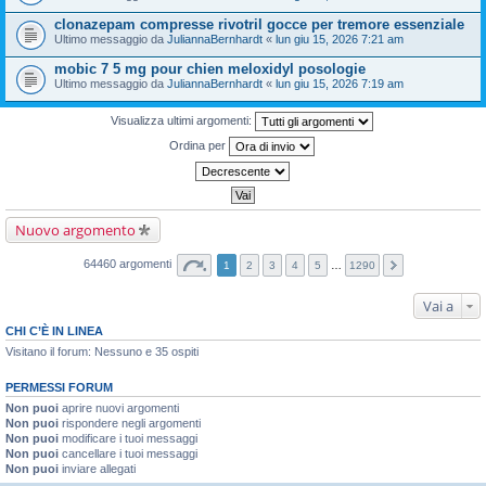
clonazepam compresse rivotril gocce per tremore essenziale
Ultimo messaggio da
JuliannaBernhardt
«
lun giu 15, 2026 7:21 am
mobic 7 5 mg pour chien meloxidyl posologie
Ultimo messaggio da
JuliannaBernhardt
«
lun giu 15, 2026 7:19 am
Visualizza ultimi argomenti:
Ordina per
Nuovo argomento
64460 argomenti
1
2
3
4
5
…
1290
Vai a
CHI C’È IN LINEA
Visitano il forum: Nessuno e 35 ospiti
PERMESSI FORUM
Non puoi
aprire nuovi argomenti
Non puoi
rispondere negli argomenti
Non puoi
modificare i tuoi messaggi
Non puoi
cancellare i tuoi messaggi
Non puoi
inviare allegati