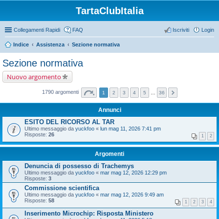
TartaClubItalia
Collegamenti Rapidi
FAQ
Iscriviti
Login
Indice
Assistenza
Sezione normativa
Sezione normativa
Nuovo argomento
1790 argomenti
1
2
3
4
5
…
36
Annunci
ESITO DEL RICORSO AL TAR
Ultimo messaggio da
yuckfoo
«
lun mag 11, 2026 7:41 pm
Risposte:
26
1
2
Argomenti
Denuncia di possesso di Trachemys
Ultimo messaggio da
yuckfoo
«
mar mag 12, 2026 12:29 pm
Risposte:
3
Commissione scientifica
Ultimo messaggio da
yuckfoo
«
mar mag 12, 2026 9:49 am
Risposte:
58
1
2
3
4
Inserimento Microchip: Risposta Ministero