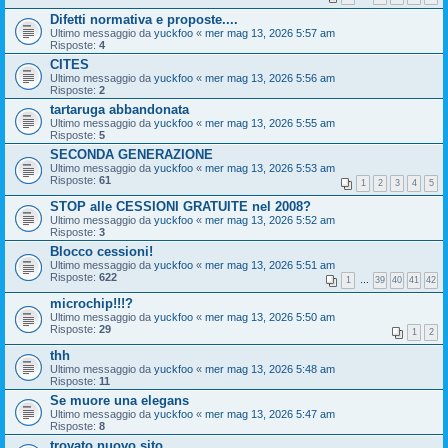
Difetti normativa e proposte....
Ultimo messaggio da
yuckfoo
«
mer mag 13, 2026 5:57 am
Risposte:
4
CITES
Ultimo messaggio da
yuckfoo
«
mer mag 13, 2026 5:56 am
Risposte:
2
tartaruga abbandonata
Ultimo messaggio da
yuckfoo
«
mer mag 13, 2026 5:55 am
Risposte:
5
SECONDA GENERAZIONE
Ultimo messaggio da
yuckfoo
«
mer mag 13, 2026 5:53 am
Risposte:
61
1
2
3
4
5
STOP alle CESSIONI GRATUITE nel 2008?
Ultimo messaggio da
yuckfoo
«
mer mag 13, 2026 5:52 am
Risposte:
3
Blocco cessioni!
Ultimo messaggio da
yuckfoo
«
mer mag 13, 2026 5:51 am
Risposte:
622
1
…
39
40
41
42
microchip!!!?
Ultimo messaggio da
yuckfoo
«
mer mag 13, 2026 5:50 am
Risposte:
29
1
2
thh
Ultimo messaggio da
yuckfoo
«
mer mag 13, 2026 5:48 am
Risposte:
11
Se muore una elegans
Ultimo messaggio da
yuckfoo
«
mer mag 13, 2026 5:47 am
Risposte:
8
trovato nuovo sito