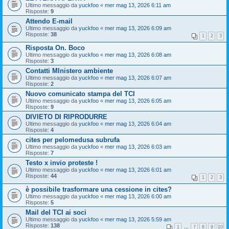
Ultimo messaggio da
yuckfoo
«
mer mag 13, 2026 6:11 am
Risposte:
9
Attendo E-mail
Ultimo messaggio da
yuckfoo
«
mer mag 13, 2026 6:09 am
Risposte:
38
1
2
3
Risposta On. Boco
Ultimo messaggio da
yuckfoo
«
mer mag 13, 2026 6:08 am
Risposte:
3
Contatti MInistero ambiente
Ultimo messaggio da
yuckfoo
«
mer mag 13, 2026 6:07 am
Risposte:
2
Nuovo comunicato stampa del TCI
Ultimo messaggio da
yuckfoo
«
mer mag 13, 2026 6:05 am
Risposte:
9
DIVIETO DI RIPRODURRE
Ultimo messaggio da
yuckfoo
«
mer mag 13, 2026 6:04 am
Risposte:
4
cites per pelomedusa subrufa
Ultimo messaggio da
yuckfoo
«
mer mag 13, 2026 6:03 am
Risposte:
7
Testo x invio proteste !
Ultimo messaggio da
yuckfoo
«
mer mag 13, 2026 6:01 am
Risposte:
44
1
2
3
è possibile trasformare una cessione in cites?
Ultimo messaggio da
yuckfoo
«
mer mag 13, 2026 6:00 am
Risposte:
5
Mail del TCI ai soci
Ultimo messaggio da
yuckfoo
«
mer mag 13, 2026 5:59 am
Risposte:
138
1
…
7
8
9
10