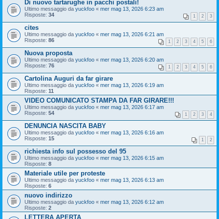
Di nuovo tartarughe in pacchi postali!
Ultimo messaggio da
yuckfoo
«
mer mag 13, 2026 6:23 am
Risposte:
34
1
2
3
cites
Ultimo messaggio da
yuckfoo
«
mer mag 13, 2026 6:21 am
Risposte:
86
1
2
3
4
5
6
Nuova proposta
Ultimo messaggio da
yuckfoo
«
mer mag 13, 2026 6:20 am
Risposte:
76
1
2
3
4
5
6
Cartolina Auguri da far girare
Ultimo messaggio da
yuckfoo
«
mer mag 13, 2026 6:19 am
Risposte:
11
VIDEO COMUNICATO STAMPA DA FAR GIRARE!!!
Ultimo messaggio da
yuckfoo
«
mer mag 13, 2026 6:17 am
Risposte:
54
1
2
3
4
DENUNCIA NASCITA BABY
Ultimo messaggio da
yuckfoo
«
mer mag 13, 2026 6:16 am
Risposte:
15
1
2
richiesta info sul possesso del 95
Ultimo messaggio da
yuckfoo
«
mer mag 13, 2026 6:15 am
Risposte:
8
Materiale utile per proteste
Ultimo messaggio da
yuckfoo
«
mer mag 13, 2026 6:13 am
Risposte:
6
nuovo indirizzo
Ultimo messaggio da
yuckfoo
«
mer mag 13, 2026 6:12 am
Risposte:
2
LETTERA APERTA