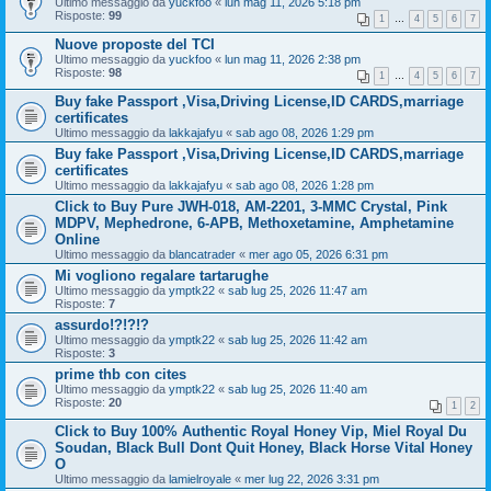
Ultimo messaggio da
yuckfoo
«
lun mag 11, 2026 5:18 pm
Risposte:
99
1
…
4
5
6
7
Nuove proposte del TCI
Ultimo messaggio da
yuckfoo
«
lun mag 11, 2026 2:38 pm
Risposte:
98
1
…
4
5
6
7
Buy fake Passport ,Visa,Driving License,ID CARDS,marriage
certificates
Ultimo messaggio da
lakkajafyu
«
sab ago 08, 2026 1:29 pm
Buy fake Passport ,Visa,Driving License,ID CARDS,marriage
certificates
Ultimo messaggio da
lakkajafyu
«
sab ago 08, 2026 1:28 pm
Click to Buy Pure JWH-018, AM-2201, 3-MMC Crystal, Pink
MDPV, Mephedrone, 6-APB, Methoxetamine, Amphetamine
Online
Ultimo messaggio da
blancatrader
«
mer ago 05, 2026 6:31 pm
Mi vogliono regalare tartarughe
Ultimo messaggio da
ymptk22
«
sab lug 25, 2026 11:47 am
Risposte:
7
assurdo!?!?!?
Ultimo messaggio da
ymptk22
«
sab lug 25, 2026 11:42 am
Risposte:
3
prime thb con cites
Ultimo messaggio da
ymptk22
«
sab lug 25, 2026 11:40 am
Risposte:
20
1
2
Click to Buy 100% Authentic Royal Honey Vip, Miel Royal Du
Soudan, Black Bull Dont Quit Honey, Black Horse Vital Honey
O
Ultimo messaggio da
lamielroyale
«
mer lug 22, 2026 3:31 pm