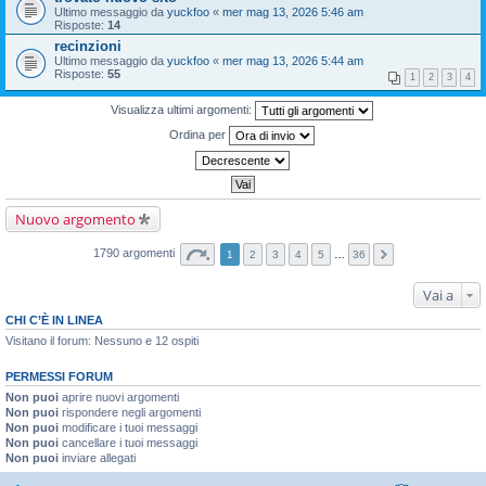
Ultimo messaggio da
yuckfoo
«
mer mag 13, 2026 5:46 am
Risposte:
14
recinzioni
Ultimo messaggio da
yuckfoo
«
mer mag 13, 2026 5:44 am
Risposte:
55
1
2
3
4
Visualizza ultimi argomenti:
Ordina per
Nuovo argomento
1790 argomenti
1
2
3
4
5
…
36
Vai a
CHI C’È IN LINEA
Visitano il forum: Nessuno e 12 ospiti
PERMESSI FORUM
Non puoi
aprire nuovi argomenti
Non puoi
rispondere negli argomenti
Non puoi
modificare i tuoi messaggi
Non puoi
cancellare i tuoi messaggi
Non puoi
inviare allegati