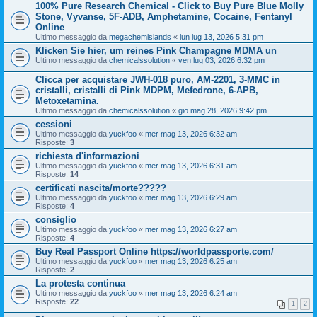
100% Pure Research Chemical - Click to Buy Pure Blue Molly
Stone, Vyvanse, 5F-ADB, Amphetamine, Cocaine, Fentanyl
Online
Ultimo messaggio da
megachemislands
«
lun lug 13, 2026 5:31 pm
Klicken Sie hier, um reines Pink Champagne MDMA un
Ultimo messaggio da
chemicalssolution
«
ven lug 03, 2026 6:32 pm
Clicca per acquistare JWH-018 puro, AM-2201, 3-MMC in
cristalli, cristalli di Pink MDPM, Mefedrone, 6-APB,
Metoxetamina.
Ultimo messaggio da
chemicalssolution
«
gio mag 28, 2026 9:42 pm
cessioni
Ultimo messaggio da
yuckfoo
«
mer mag 13, 2026 6:32 am
Risposte:
3
richiesta d'informazioni
Ultimo messaggio da
yuckfoo
«
mer mag 13, 2026 6:31 am
Risposte:
14
certificati nascita/morte?????
Ultimo messaggio da
yuckfoo
«
mer mag 13, 2026 6:29 am
Risposte:
4
consiglio
Ultimo messaggio da
yuckfoo
«
mer mag 13, 2026 6:27 am
Risposte:
4
Buy Real Passport Online https://worldpassporte.com/
Ultimo messaggio da
yuckfoo
«
mer mag 13, 2026 6:25 am
Risposte:
2
La protesta continua
Ultimo messaggio da
yuckfoo
«
mer mag 13, 2026 6:24 am
Risposte:
22
1
2