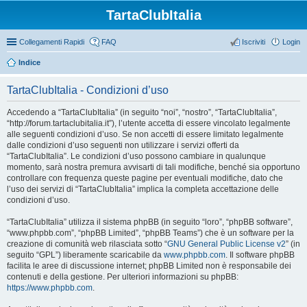
TartaClubItalia
Collegamenti Rapidi
FAQ
Iscriviti
Login
Indice
TartaClubItalia - Condizioni d’uso
Accedendo a “TartaClubItalia” (in seguito “noi”, “nostro”, “TartaClubItalia”,
“http://forum.tartaclubitalia.it”), l’utente accetta di essere vincolato legalmente
alle seguenti condizioni d’uso. Se non accetti di essere limitato legalmente
dalle condizioni d’uso seguenti non utilizzare i servizi offerti da
“TartaClubItalia”. Le condizioni d’uso possono cambiare in qualunque
momento, sarà nostra premura avvisarti di tali modifiche, benché sia opportuno
controllare con frequenza queste pagine per eventuali modifiche, dato che
l’uso dei servizi di “TartaClubItalia” implica la completa accettazione delle
condizioni d’uso.
“TartaClubItalia” utilizza il sistema phpBB (in seguito “loro”, “phpBB software”,
“www.phpbb.com”, “phpBB Limited”, “phpBB Teams”) che è un software per la
creazione di comunità web rilasciata sotto “
GNU General Public License v2
” (in
seguito “GPL”) liberamente scaricabile da
www.phpbb.com
. Il software phpBB
facilita le aree di discussione internet; phpBB Limited non è responsabile dei
contenuti e della gestione. Per ulteriori informazioni su phpBB:
https://www.phpbb.com
.