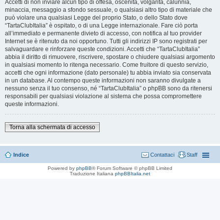
Accetti di non inviare alcun tipo di offesa, oscenità, volgarità, calunnia,
minaccia, messaggio a sfondo sessuale, o qualsiasi altro tipo di materiale che
può violare una qualsiasi Legge del proprio Stato, o dello Stato dove
“TartaClubItalia” è ospitato, o di una Legge internazionale. Fare ciò porta
all’immediato e permanente divieto di accesso, con notifica al tuo provider
Internet se è ritenuto da noi opportuno. Tutti gli indirizzi IP sono registrati per
salvaguardare e rinforzare queste condizioni. Accetti che “TartaClubItalia”
abbia il diritto di rimuovere, riscrivere, spostare o chiudere qualsiasi argomento
in qualsiasi momento lo ritenga necessario. Come fruitore di questo servizio,
accetti che ogni informazione (dato personale) tu abbia inviato sia conservata
in un database. Al contempo queste informazioni non saranno divulgate a
nessuno senza il tuo consenso, né “TartaClubItalia” o phpBB sono da ritenersi
responsabili per qualsiasi violazione al sistema che possa compromettere
queste informazioni.
Torna alla schermata di accesso
Indice
Contattaci
Staff
Powered by
phpBB
® Forum Software © phpBB Limited
Traduzione Italiana
phpBBItalia.net