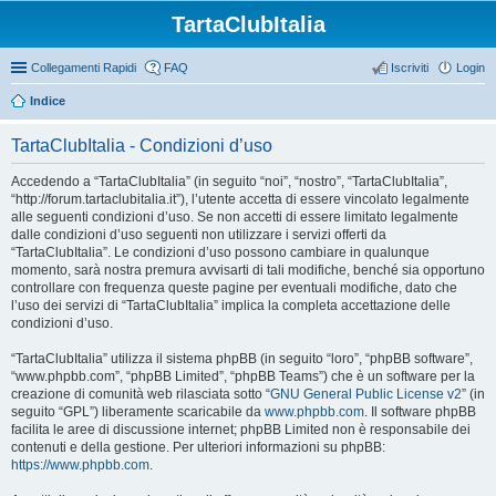
TartaClubItalia
Collegamenti Rapidi
FAQ
Iscriviti
Login
Indice
TartaClubItalia - Condizioni d’uso
Accedendo a “TartaClubItalia” (in seguito “noi”, “nostro”, “TartaClubItalia”,
“http://forum.tartaclubitalia.it”), l’utente accetta di essere vincolato legalmente
alle seguenti condizioni d’uso. Se non accetti di essere limitato legalmente
dalle condizioni d’uso seguenti non utilizzare i servizi offerti da
“TartaClubItalia”. Le condizioni d’uso possono cambiare in qualunque
momento, sarà nostra premura avvisarti di tali modifiche, benché sia opportuno
controllare con frequenza queste pagine per eventuali modifiche, dato che
l’uso dei servizi di “TartaClubItalia” implica la completa accettazione delle
condizioni d’uso.
“TartaClubItalia” utilizza il sistema phpBB (in seguito “loro”, “phpBB software”,
“www.phpbb.com”, “phpBB Limited”, “phpBB Teams”) che è un software per la
creazione di comunità web rilasciata sotto “
GNU General Public License v2
” (in
seguito “GPL”) liberamente scaricabile da
www.phpbb.com
. Il software phpBB
facilita le aree di discussione internet; phpBB Limited non è responsabile dei
contenuti e della gestione. Per ulteriori informazioni su phpBB:
https://www.phpbb.com
.