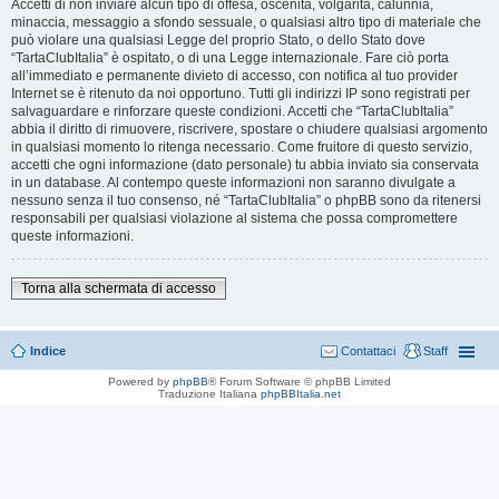
Accetti di non inviare alcun tipo di offesa, oscenità, volgarità, calunnia,
minaccia, messaggio a sfondo sessuale, o qualsiasi altro tipo di materiale che
può violare una qualsiasi Legge del proprio Stato, o dello Stato dove
“TartaClubItalia” è ospitato, o di una Legge internazionale. Fare ciò porta
all’immediato e permanente divieto di accesso, con notifica al tuo provider
Internet se è ritenuto da noi opportuno. Tutti gli indirizzi IP sono registrati per
salvaguardare e rinforzare queste condizioni. Accetti che “TartaClubItalia”
abbia il diritto di rimuovere, riscrivere, spostare o chiudere qualsiasi argomento
in qualsiasi momento lo ritenga necessario. Come fruitore di questo servizio,
accetti che ogni informazione (dato personale) tu abbia inviato sia conservata
in un database. Al contempo queste informazioni non saranno divulgate a
nessuno senza il tuo consenso, né “TartaClubItalia” o phpBB sono da ritenersi
responsabili per qualsiasi violazione al sistema che possa compromettere
queste informazioni.
Torna alla schermata di accesso
Indice
Contattaci
Staff
Powered by
phpBB
® Forum Software © phpBB Limited
Traduzione Italiana
phpBBItalia.net