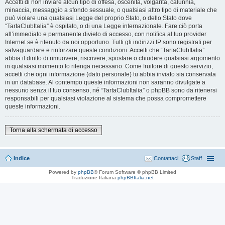
Accetti di non inviare alcun tipo di offesa, oscenità, volgarità, calunnia,
minaccia, messaggio a sfondo sessuale, o qualsiasi altro tipo di materiale che
può violare una qualsiasi Legge del proprio Stato, o dello Stato dove
“TartaClubItalia” è ospitato, o di una Legge internazionale. Fare ciò porta
all’immediato e permanente divieto di accesso, con notifica al tuo provider
Internet se è ritenuto da noi opportuno. Tutti gli indirizzi IP sono registrati per
salvaguardare e rinforzare queste condizioni. Accetti che “TartaClubItalia”
abbia il diritto di rimuovere, riscrivere, spostare o chiudere qualsiasi argomento
in qualsiasi momento lo ritenga necessario. Come fruitore di questo servizio,
accetti che ogni informazione (dato personale) tu abbia inviato sia conservata
in un database. Al contempo queste informazioni non saranno divulgate a
nessuno senza il tuo consenso, né “TartaClubItalia” o phpBB sono da ritenersi
responsabili per qualsiasi violazione al sistema che possa compromettere
queste informazioni.
Torna alla schermata di accesso
Indice
Contattaci
Staff
Powered by
phpBB
® Forum Software © phpBB Limited
Traduzione Italiana
phpBBItalia.net