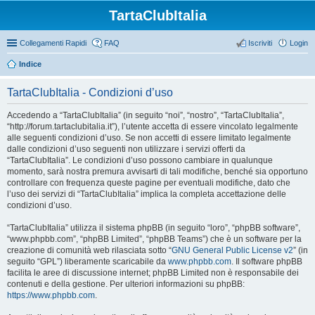
TartaClubItalia
Collegamenti Rapidi
FAQ
Iscriviti
Login
Indice
TartaClubItalia - Condizioni d’uso
Accedendo a “TartaClubItalia” (in seguito “noi”, “nostro”, “TartaClubItalia”,
“http://forum.tartaclubitalia.it”), l’utente accetta di essere vincolato legalmente
alle seguenti condizioni d’uso. Se non accetti di essere limitato legalmente
dalle condizioni d’uso seguenti non utilizzare i servizi offerti da
“TartaClubItalia”. Le condizioni d’uso possono cambiare in qualunque
momento, sarà nostra premura avvisarti di tali modifiche, benché sia opportuno
controllare con frequenza queste pagine per eventuali modifiche, dato che
l’uso dei servizi di “TartaClubItalia” implica la completa accettazione delle
condizioni d’uso.
“TartaClubItalia” utilizza il sistema phpBB (in seguito “loro”, “phpBB software”,
“www.phpbb.com”, “phpBB Limited”, “phpBB Teams”) che è un software per la
creazione di comunità web rilasciata sotto “
GNU General Public License v2
” (in
seguito “GPL”) liberamente scaricabile da
www.phpbb.com
. Il software phpBB
facilita le aree di discussione internet; phpBB Limited non è responsabile dei
contenuti e della gestione. Per ulteriori informazioni su phpBB:
https://www.phpbb.com
.