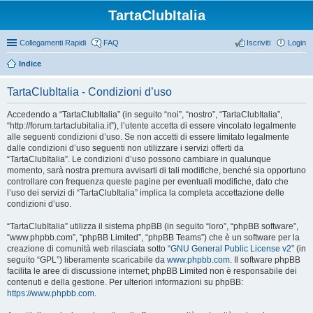
TartaClubItalia
Collegamenti Rapidi
FAQ
Iscriviti
Login
Indice
TartaClubItalia - Condizioni d’uso
Accedendo a “TartaClubItalia” (in seguito “noi”, “nostro”, “TartaClubItalia”,
“http://forum.tartaclubitalia.it”), l’utente accetta di essere vincolato legalmente
alle seguenti condizioni d’uso. Se non accetti di essere limitato legalmente
dalle condizioni d’uso seguenti non utilizzare i servizi offerti da
“TartaClubItalia”. Le condizioni d’uso possono cambiare in qualunque
momento, sarà nostra premura avvisarti di tali modifiche, benché sia opportuno
controllare con frequenza queste pagine per eventuali modifiche, dato che
l’uso dei servizi di “TartaClubItalia” implica la completa accettazione delle
condizioni d’uso.
“TartaClubItalia” utilizza il sistema phpBB (in seguito “loro”, “phpBB software”,
“www.phpbb.com”, “phpBB Limited”, “phpBB Teams”) che è un software per la
creazione di comunità web rilasciata sotto “
GNU General Public License v2
” (in
seguito “GPL”) liberamente scaricabile da
www.phpbb.com
. Il software phpBB
facilita le aree di discussione internet; phpBB Limited non è responsabile dei
contenuti e della gestione. Per ulteriori informazioni su phpBB:
https://www.phpbb.com
.