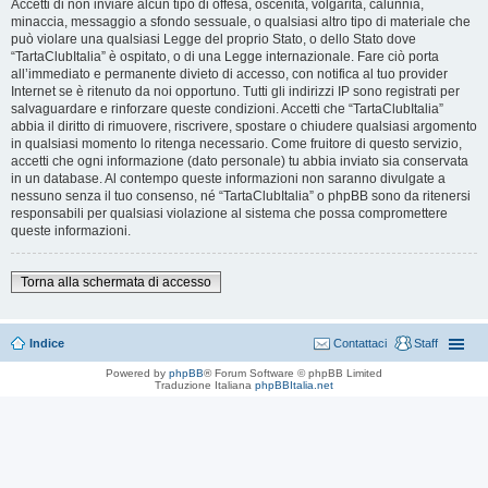
Accetti di non inviare alcun tipo di offesa, oscenità, volgarità, calunnia,
minaccia, messaggio a sfondo sessuale, o qualsiasi altro tipo di materiale che
può violare una qualsiasi Legge del proprio Stato, o dello Stato dove
“TartaClubItalia” è ospitato, o di una Legge internazionale. Fare ciò porta
all’immediato e permanente divieto di accesso, con notifica al tuo provider
Internet se è ritenuto da noi opportuno. Tutti gli indirizzi IP sono registrati per
salvaguardare e rinforzare queste condizioni. Accetti che “TartaClubItalia”
abbia il diritto di rimuovere, riscrivere, spostare o chiudere qualsiasi argomento
in qualsiasi momento lo ritenga necessario. Come fruitore di questo servizio,
accetti che ogni informazione (dato personale) tu abbia inviato sia conservata
in un database. Al contempo queste informazioni non saranno divulgate a
nessuno senza il tuo consenso, né “TartaClubItalia” o phpBB sono da ritenersi
responsabili per qualsiasi violazione al sistema che possa compromettere
queste informazioni.
Torna alla schermata di accesso
Indice
Contattaci
Staff
Powered by
phpBB
® Forum Software © phpBB Limited
Traduzione Italiana
phpBBItalia.net