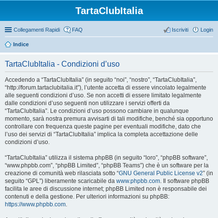
TartaClubItalia
Collegamenti Rapidi
FAQ
Iscriviti
Login
Indice
TartaClubItalia - Condizioni d’uso
Accedendo a “TartaClubItalia” (in seguito “noi”, “nostro”, “TartaClubItalia”,
“http://forum.tartaclubitalia.it”), l’utente accetta di essere vincolato legalmente
alle seguenti condizioni d’uso. Se non accetti di essere limitato legalmente
dalle condizioni d’uso seguenti non utilizzare i servizi offerti da
“TartaClubItalia”. Le condizioni d’uso possono cambiare in qualunque
momento, sarà nostra premura avvisarti di tali modifiche, benché sia opportuno
controllare con frequenza queste pagine per eventuali modifiche, dato che
l’uso dei servizi di “TartaClubItalia” implica la completa accettazione delle
condizioni d’uso.
“TartaClubItalia” utilizza il sistema phpBB (in seguito “loro”, “phpBB software”,
“www.phpbb.com”, “phpBB Limited”, “phpBB Teams”) che è un software per la
creazione di comunità web rilasciata sotto “
GNU General Public License v2
” (in
seguito “GPL”) liberamente scaricabile da
www.phpbb.com
. Il software phpBB
facilita le aree di discussione internet; phpBB Limited non è responsabile dei
contenuti e della gestione. Per ulteriori informazioni su phpBB:
https://www.phpbb.com
.