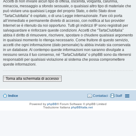
Accetti di non inviare alcun tipo di offesa, oscenità, volgarità, calunnia,
minaccia, messaggio a sfondo sessuale, o qualsiasi altro tipo di materiale che
può violare una qualsiasi Legge del proprio Stato, o dello Stato dove
“TartaClubItalia” è ospitato, o di una Legge internazionale. Fare ciò porta
all’immediato e permanente divieto di accesso, con notifica al tuo provider
Internet se è ritenuto da noi opportuno. Tutti gli indirizzi IP sono registrati per
salvaguardare e rinforzare queste condizioni. Accetti che “TartaClubItalia”
abbia il diritto di rimuovere, riscrivere, spostare o chiudere qualsiasi argomento
in qualsiasi momento lo ritenga necessario. Come fruitore di questo servizio,
accetti che ogni informazione (dato personale) tu abbia inviato sia conservata
in un database. Al contempo queste informazioni non saranno divulgate a
nessuno senza il tuo consenso, né “TartaClubItalia” o phpBB sono da ritenersi
responsabili per qualsiasi violazione al sistema che possa compromettere
queste informazioni.
Torna alla schermata di accesso
Indice
Contattaci
Staff
Powered by
phpBB
® Forum Software © phpBB Limited
Traduzione Italiana
phpBBItalia.net