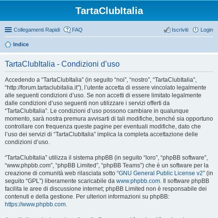
TartaClubItalia
Collegamenti Rapidi
FAQ
Iscriviti
Login
Indice
TartaClubItalia - Condizioni d’uso
Accedendo a “TartaClubItalia” (in seguito “noi”, “nostro”, “TartaClubItalia”,
“http://forum.tartaclubitalia.it”), l’utente accetta di essere vincolato legalmente
alle seguenti condizioni d’uso. Se non accetti di essere limitato legalmente
dalle condizioni d’uso seguenti non utilizzare i servizi offerti da
“TartaClubItalia”. Le condizioni d’uso possono cambiare in qualunque
momento, sarà nostra premura avvisarti di tali modifiche, benché sia opportuno
controllare con frequenza queste pagine per eventuali modifiche, dato che
l’uso dei servizi di “TartaClubItalia” implica la completa accettazione delle
condizioni d’uso.
“TartaClubItalia” utilizza il sistema phpBB (in seguito “loro”, “phpBB software”,
“www.phpbb.com”, “phpBB Limited”, “phpBB Teams”) che è un software per la
creazione di comunità web rilasciata sotto “
GNU General Public License v2
” (in
seguito “GPL”) liberamente scaricabile da
www.phpbb.com
. Il software phpBB
facilita le aree di discussione internet; phpBB Limited non è responsabile dei
contenuti e della gestione. Per ulteriori informazioni su phpBB:
https://www.phpbb.com
.