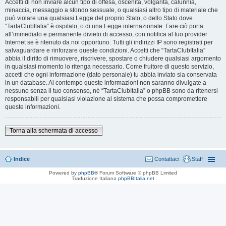
Accetti di non inviare alcun tipo di offesa, oscenità, volgarità, calunnia,
minaccia, messaggio a sfondo sessuale, o qualsiasi altro tipo di materiale che
può violare una qualsiasi Legge del proprio Stato, o dello Stato dove
“TartaClubItalia” è ospitato, o di una Legge internazionale. Fare ciò porta
all’immediato e permanente divieto di accesso, con notifica al tuo provider
Internet se è ritenuto da noi opportuno. Tutti gli indirizzi IP sono registrati per
salvaguardare e rinforzare queste condizioni. Accetti che “TartaClubItalia”
abbia il diritto di rimuovere, riscrivere, spostare o chiudere qualsiasi argomento
in qualsiasi momento lo ritenga necessario. Come fruitore di questo servizio,
accetti che ogni informazione (dato personale) tu abbia inviato sia conservata
in un database. Al contempo queste informazioni non saranno divulgate a
nessuno senza il tuo consenso, né “TartaClubItalia” o phpBB sono da ritenersi
responsabili per qualsiasi violazione al sistema che possa compromettere
queste informazioni.
Torna alla schermata di accesso
Indice
Contattaci
Staff
Powered by
phpBB
® Forum Software © phpBB Limited
Traduzione Italiana
phpBBItalia.net