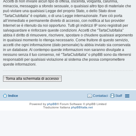
Accetti di non inviare alcun tipo di offesa, oscenità, volgarità, calunnia,
minaccia, messaggio a sfondo sessuale, o qualsiasi altro tipo di materiale che
può violare una qualsiasi Legge del proprio Stato, o dello Stato dove
“TartaClubItalia” è ospitato, o di una Legge internazionale. Fare ciò porta
all’immediato e permanente divieto di accesso, con notifica al tuo provider
Internet se è ritenuto da noi opportuno. Tutti gli indirizzi IP sono registrati per
salvaguardare e rinforzare queste condizioni. Accetti che “TartaClubItalia”
abbia il diritto di rimuovere, riscrivere, spostare o chiudere qualsiasi argomento
in qualsiasi momento lo ritenga necessario. Come fruitore di questo servizio,
accetti che ogni informazione (dato personale) tu abbia inviato sia conservata
in un database. Al contempo queste informazioni non saranno divulgate a
nessuno senza il tuo consenso, né “TartaClubItalia” o phpBB sono da ritenersi
responsabili per qualsiasi violazione al sistema che possa compromettere
queste informazioni.
Torna alla schermata di accesso
Indice
Contattaci
Staff
Powered by
phpBB
® Forum Software © phpBB Limited
Traduzione Italiana
phpBBItalia.net