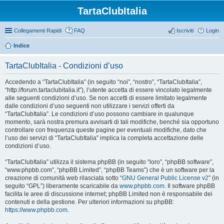
TartaClubItalia
Collegamenti Rapidi
FAQ
Iscriviti
Login
Indice
TartaClubItalia - Condizioni d’uso
Accedendo a “TartaClubItalia” (in seguito “noi”, “nostro”, “TartaClubItalia”,
“http://forum.tartaclubitalia.it”), l’utente accetta di essere vincolato legalmente
alle seguenti condizioni d’uso. Se non accetti di essere limitato legalmente
dalle condizioni d’uso seguenti non utilizzare i servizi offerti da
“TartaClubItalia”. Le condizioni d’uso possono cambiare in qualunque
momento, sarà nostra premura avvisarti di tali modifiche, benché sia opportuno
controllare con frequenza queste pagine per eventuali modifiche, dato che
l’uso dei servizi di “TartaClubItalia” implica la completa accettazione delle
condizioni d’uso.
“TartaClubItalia” utilizza il sistema phpBB (in seguito “loro”, “phpBB software”,
“www.phpbb.com”, “phpBB Limited”, “phpBB Teams”) che è un software per la
creazione di comunità web rilasciata sotto “
GNU General Public License v2
” (in
seguito “GPL”) liberamente scaricabile da
www.phpbb.com
. Il software phpBB
facilita le aree di discussione internet; phpBB Limited non è responsabile dei
contenuti e della gestione. Per ulteriori informazioni su phpBB:
https://www.phpbb.com
.