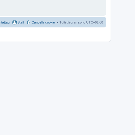
tattaci
Staff
Cancella cookie
Tutti gli orari sono
UTC+01:00