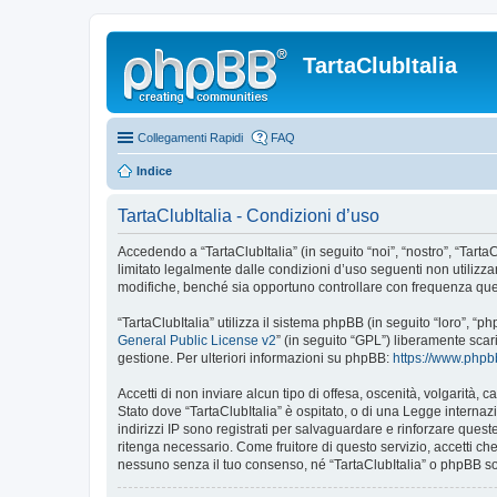
TartaClubItalia
Collegamenti Rapidi
FAQ
Indice
TartaClubItalia - Condizioni d’uso
Accedendo a “TartaClubItalia” (in seguito “noi”, “nostro”, “TartaCl
limitato legalmente dalle condizioni d’uso seguenti non utilizza
modifiche, benché sia opportuno controllare con frequenza quest
“TartaClubItalia” utilizza il sistema phpBB (in seguito “loro”,
General Public License v2
” (in seguito “GPL”) liberamente sca
gestione. Per ulteriori informazioni su phpBB:
https://www.php
Accetti di non inviare alcun tipo di offesa, oscenità, volgarità,
Stato dove “TartaClubItalia” è ospitato, o di una Legge internazi
indirizzi IP sono registrati per salvaguardare e rinforzare quest
ritenga necessario. Come fruitore di questo servizio, accetti c
nessuno senza il tuo consenso, né “TartaClubItalia” o phpBB so