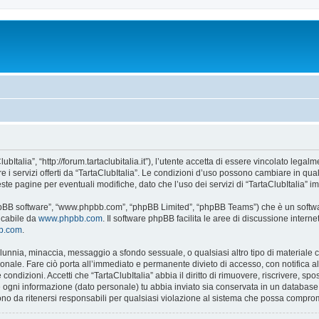
ubItalia”, “http://forum.tartaclubitalia.it”), l’utente accetta di essere vincolato leg
re i servizi offerti da “TartaClubItalia”. Le condizioni d’uso possono cambiare in qu
e pagine per eventuali modifiche, dato che l’uso dei servizi di “TartaClubItalia” im
 “phpBB software”, “www.phpbb.com”, “phpBB Limited”, “phpBB Teams”) che è un softwa
ricabile da
www.phpbb.com
. Il software phpBB facilita le aree di discussione inter
bb.com
.
 calunnia, minaccia, messaggio a sfondo sessuale, o qualsiasi altro tipo di materiale
onale. Fare ciò porta all’immediato e permanente divieto di accesso, con notifica al t
e condizioni. Accetti che “TartaClubItalia” abbia il diritto di rimuovere, riscrivere,
he ogni informazione (dato personale) tu abbia inviato sia conservata in un databa
no da ritenersi responsabili per qualsiasi violazione al sistema che possa compro