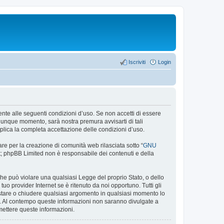
Iscriviti
Login
almente alle seguenti condizioni d’uso. Se non accetti di essere
alunque momento, sarà nostra premura avvisarti di tali
plica la completa accettazione delle condizioni d’uso.
re per la creazione di comunità web rilasciata sotto “
GNU
net; phpBB Limited non è responsabile dei contenuti e della
 che può violare una qualsiasi Legge del proprio Stato, o dello
uo provider Internet se è ritenuto da noi opportuno. Tutti gli
 spostare o chiudere qualsiasi argomento in qualsiasi momento lo
se. Al contempo queste informazioni non saranno divulgate a
mettere queste informazioni.