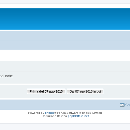
sei nato:
Prima del 07 ago 2013
Dal 07 ago 2013 in poi
Con
Powered by
phpBB
® Forum Software © phpBB Limited
Traduzione Italiana
phpBBItalia.net