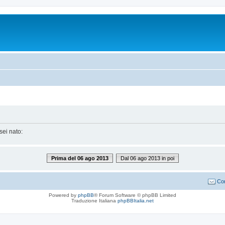
sei nato:
Prima del 06 ago 2013
Dal 06 ago 2013 in poi
Con
Powered by
phpBB
® Forum Software © phpBB Limited
Traduzione Italiana
phpBBItalia.net