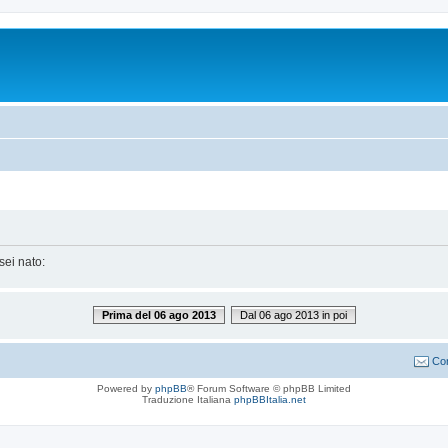
sei nato:
Prima del 06 ago 2013
Dal 06 ago 2013 in poi
Con
Powered by
phpBB
® Forum Software © phpBB Limited
Traduzione Italiana
phpBBItalia.net