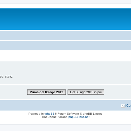
sei nato:
Prima del 08 ago 2013
Dal 08 ago 2013 in poi
Con
Powered by
phpBB
® Forum Software © phpBB Limited
Traduzione Italiana
phpBBItalia.net