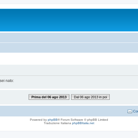
sei nato:
Prima del 06 ago 2013
Dal 06 ago 2013 in poi
Con
Powered by
phpBB
® Forum Software © phpBB Limited
Traduzione Italiana
phpBBItalia.net