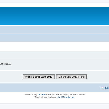
sei nato:
Prima del 05 ago 2013
Dal 05 ago 2013 in poi
Con
Powered by
phpBB
® Forum Software © phpBB Limited
Traduzione Italiana
phpBBItalia.net