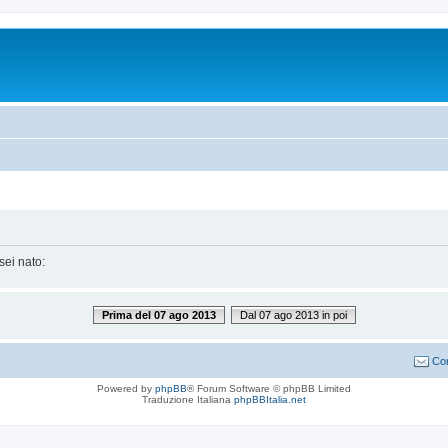
sei nato:
Prima del 07 ago 2013
Dal 07 ago 2013 in poi
Con
Powered by
phpBB
® Forum Software © phpBB Limited
Traduzione Italiana
phpBBItalia.net