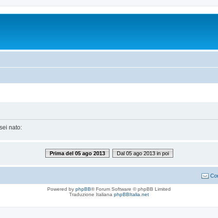
sei nato:
Prima del 05 ago 2013
Dal 05 ago 2013 in poi
Con
Powered by
phpBB
® Forum Software © phpBB Limited
Traduzione Italiana
phpBBItalia.net