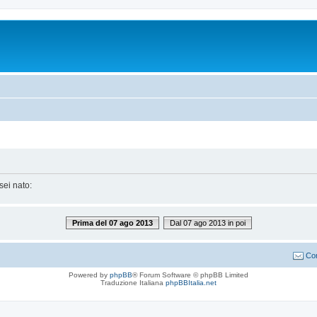
sei nato:
Prima del 07 ago 2013
Dal 07 ago 2013 in poi
Con
Powered by
phpBB
® Forum Software © phpBB Limited
Traduzione Italiana
phpBBItalia.net