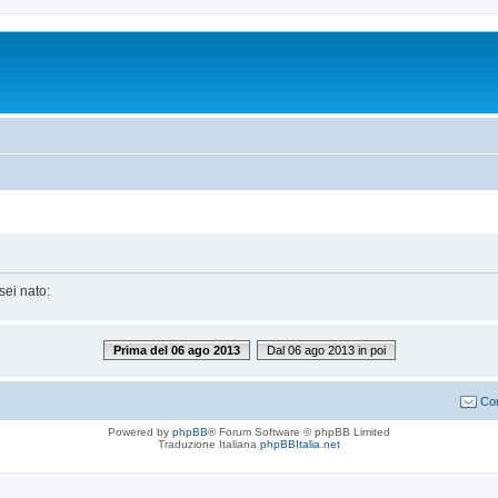
sei nato:
Prima del 06 ago 2013
Dal 06 ago 2013 in poi
Con
Powered by
phpBB
® Forum Software © phpBB Limited
Traduzione Italiana
phpBBItalia.net