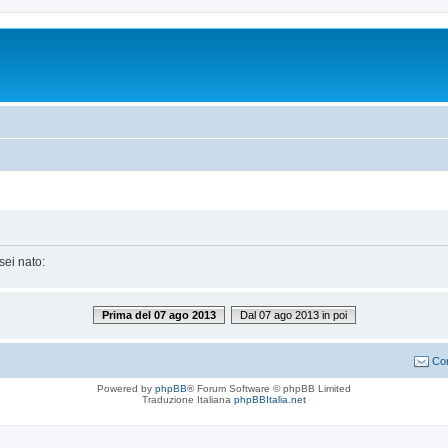
sei nato:
Prima del 07 ago 2013
Dal 07 ago 2013 in poi
Con
Powered by
phpBB
® Forum Software © phpBB Limited
Traduzione Italiana
phpBBItalia.net