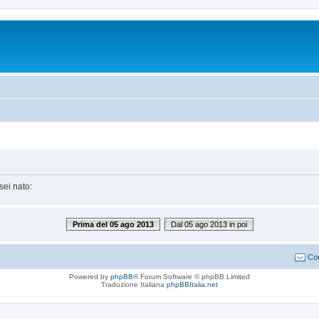
sei nato:
Prima del 05 ago 2013
Dal 05 ago 2013 in poi
Con
Powered by
phpBB
® Forum Software © phpBB Limited
Traduzione Italiana
phpBBItalia.net