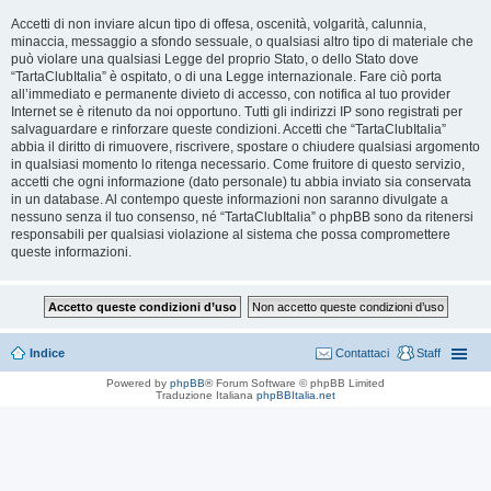
Accetti di non inviare alcun tipo di offesa, oscenità, volgarità, calunnia,
minaccia, messaggio a sfondo sessuale, o qualsiasi altro tipo di materiale che
può violare una qualsiasi Legge del proprio Stato, o dello Stato dove
“TartaClubItalia” è ospitato, o di una Legge internazionale. Fare ciò porta
all’immediato e permanente divieto di accesso, con notifica al tuo provider
Internet se è ritenuto da noi opportuno. Tutti gli indirizzi IP sono registrati per
salvaguardare e rinforzare queste condizioni. Accetti che “TartaClubItalia”
abbia il diritto di rimuovere, riscrivere, spostare o chiudere qualsiasi argomento
in qualsiasi momento lo ritenga necessario. Come fruitore di questo servizio,
accetti che ogni informazione (dato personale) tu abbia inviato sia conservata
in un database. Al contempo queste informazioni non saranno divulgate a
nessuno senza il tuo consenso, né “TartaClubItalia” o phpBB sono da ritenersi
responsabili per qualsiasi violazione al sistema che possa compromettere
queste informazioni.
Indice
Contattaci
Staff
Powered by
phpBB
® Forum Software © phpBB Limited
Traduzione Italiana
phpBBItalia.net