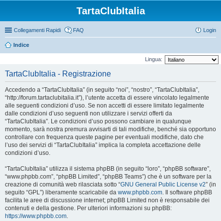
TartaClubItalia
Collegamenti Rapidi
FAQ
Login
Indice
Lingua:
TartaClubItalia - Registrazione
Accedendo a “TartaClubItalia” (in seguito “noi”, “nostro”, “TartaClubItalia”,
“http://forum.tartaclubitalia.it”), l’utente accetta di essere vincolato legalmente
alle seguenti condizioni d’uso. Se non accetti di essere limitato legalmente
dalle condizioni d’uso seguenti non utilizzare i servizi offerti da
“TartaClubItalia”. Le condizioni d’uso possono cambiare in qualunque
momento, sarà nostra premura avvisarti di tali modifiche, benché sia opportuno
controllare con frequenza queste pagine per eventuali modifiche, dato che
l’uso dei servizi di “TartaClubItalia” implica la completa accettazione delle
condizioni d’uso.
“TartaClubItalia” utilizza il sistema phpBB (in seguito “loro”, “phpBB software”,
“www.phpbb.com”, “phpBB Limited”, “phpBB Teams”) che è un software per la
creazione di comunità web rilasciata sotto “
GNU General Public License v2
” (in
seguito “GPL”) liberamente scaricabile da
www.phpbb.com
. Il software phpBB
facilita le aree di discussione internet; phpBB Limited non è responsabile dei
contenuti e della gestione. Per ulteriori informazioni su phpBB:
https://www.phpbb.com
.