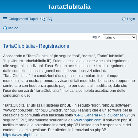
TartaClubItalia
Collegamenti Rapidi
FAQ
Login
Indice
Lingua:
TartaClubItalia - Registrazione
Accedendo a “TartaClubItalia” (in seguito “noi”, “nostro”, “TartaClubItalia”,
“http://forum.tartaclubitalia.it”), l’utente accetta di essere vincolato legalmente
alle seguenti condizioni d’uso. Se non accetti di essere limitato legalmente
dalle condizioni d’uso seguenti non utilizzare i servizi offerti da
“TartaClubItalia”. Le condizioni d’uso possono cambiare in qualunque
momento, sarà nostra premura avvisarti di tali modifiche, benché sia opportuno
controllare con frequenza queste pagine per eventuali modifiche, dato che
l’uso dei servizi di “TartaClubItalia” implica la completa accettazione delle
condizioni d’uso.
“TartaClubItalia” utilizza il sistema phpBB (in seguito “loro”, “phpBB software”,
“www.phpbb.com”, “phpBB Limited”, “phpBB Teams”) che è un software per la
creazione di comunità web rilasciata sotto “
GNU General Public License v2
” (in
seguito “GPL”) liberamente scaricabile da
www.phpbb.com
. Il software phpBB
facilita le aree di discussione internet; phpBB Limited non è responsabile dei
contenuti e della gestione. Per ulteriori informazioni su phpBB:
https://www.phpbb.com
.