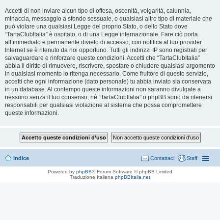
Accetti di non inviare alcun tipo di offesa, oscenità, volgarità, calunnia,
minaccia, messaggio a sfondo sessuale, o qualsiasi altro tipo di materiale che
può violare una qualsiasi Legge del proprio Stato, o dello Stato dove
“TartaClubItalia” è ospitato, o di una Legge internazionale. Fare ciò porta
all’immediato e permanente divieto di accesso, con notifica al tuo provider
Internet se è ritenuto da noi opportuno. Tutti gli indirizzi IP sono registrati per
salvaguardare e rinforzare queste condizioni. Accetti che “TartaClubItalia”
abbia il diritto di rimuovere, riscrivere, spostare o chiudere qualsiasi argomento
in qualsiasi momento lo ritenga necessario. Come fruitore di questo servizio,
accetti che ogni informazione (dato personale) tu abbia inviato sia conservata
in un database. Al contempo queste informazioni non saranno divulgate a
nessuno senza il tuo consenso, né “TartaClubItalia” o phpBB sono da ritenersi
responsabili per qualsiasi violazione al sistema che possa compromettere
queste informazioni.
Indice
Contattaci
Staff
Powered by
phpBB
® Forum Software © phpBB Limited
Traduzione Italiana
phpBBItalia.net