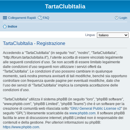
TartaClubItalia
Collegamenti Rapidi
FAQ
Login
Indice
Lingua:
TartaClubItalia - Registrazione
Accedendo a “TartaClubItalia” (in seguito “noi”, “nostro”, “TartaClubItalia”,
“http://forum.tartaclubitalia.it”), l’utente accetta di essere vincolato legalmente
alle seguenti condizioni d’uso. Se non accetti di essere limitato legalmente
dalle condizioni d’uso seguenti non utilizzare i servizi offerti da
“TartaClubItalia”. Le condizioni d’uso possono cambiare in qualunque
momento, sarà nostra premura avvisarti di tali modifiche, benché sia opportuno
controllare con frequenza queste pagine per eventuali modifiche, dato che
l’uso dei servizi di “TartaClubItalia” implica la completa accettazione delle
condizioni d’uso.
“TartaClubItalia” utilizza il sistema phpBB (in seguito “loro”, “phpBB software”,
“www.phpbb.com”, “phpBB Limited”, “phpBB Teams”) che è un software per la
creazione di comunità web rilasciata sotto “
GNU General Public License v2
” (in
seguito “GPL”) liberamente scaricabile da
www.phpbb.com
. Il software phpBB
facilita le aree di discussione internet; phpBB Limited non è responsabile dei
contenuti e della gestione. Per ulteriori informazioni su phpBB:
https://www.phpbb.com
.