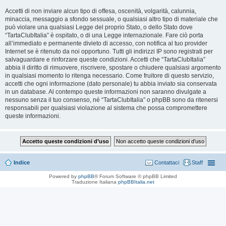
Accetti di non inviare alcun tipo di offesa, oscenità, volgarità, calunnia,
minaccia, messaggio a sfondo sessuale, o qualsiasi altro tipo di materiale che
può violare una qualsiasi Legge del proprio Stato, o dello Stato dove
“TartaClubItalia” è ospitato, o di una Legge internazionale. Fare ciò porta
all’immediato e permanente divieto di accesso, con notifica al tuo provider
Internet se è ritenuto da noi opportuno. Tutti gli indirizzi IP sono registrati per
salvaguardare e rinforzare queste condizioni. Accetti che “TartaClubItalia”
abbia il diritto di rimuovere, riscrivere, spostare o chiudere qualsiasi argomento
in qualsiasi momento lo ritenga necessario. Come fruitore di questo servizio,
accetti che ogni informazione (dato personale) tu abbia inviato sia conservata
in un database. Al contempo queste informazioni non saranno divulgate a
nessuno senza il tuo consenso, né “TartaClubItalia” o phpBB sono da ritenersi
responsabili per qualsiasi violazione al sistema che possa compromettere
queste informazioni.
Indice
Contattaci
Staff
Powered by
phpBB
® Forum Software © phpBB Limited
Traduzione Italiana
phpBBItalia.net