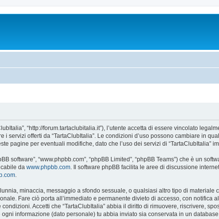
ubItalia”, “http://forum.tartaclubitalia.it”), l’utente accetta di essere vincolato leg
re i servizi offerti da “TartaClubItalia”. Le condizioni d’uso possono cambiare in qu
e pagine per eventuali modifiche, dato che l’uso dei servizi di “TartaClubItalia” im
 “phpBB software”, “www.phpbb.com”, “phpBB Limited”, “phpBB Teams”) che è un softwa
ricabile da
www.phpbb.com
. Il software phpBB facilita le aree di discussione inter
bb.com
.
 calunnia, minaccia, messaggio a sfondo sessuale, o qualsiasi altro tipo di materiale
onale. Fare ciò porta all’immediato e permanente divieto di accesso, con notifica al t
e condizioni. Accetti che “TartaClubItalia” abbia il diritto di rimuovere, riscrivere,
he ogni informazione (dato personale) tu abbia inviato sia conservata in un databa