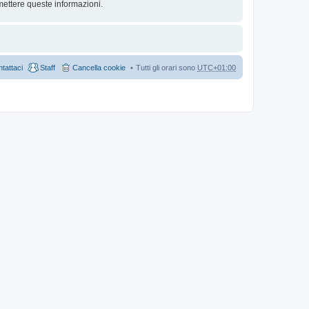
mettere queste informazioni.
tattaci
Staff
Cancella cookie
Tutti gli orari sono
UTC+01:00