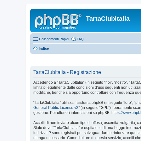
TartaClubItalia
Collegamenti Rapidi
FAQ
Indice
TartaClubItalia - Registrazione
Accedendo a “TartaClubItalia” (in seguito “noi”, “nostro”, “TartaCl
limitato legalmente dalle condizioni d’uso seguenti non utilizza
modifiche, benché sia opportuno controllare con frequenza quest
“TartaClubItalia” utilizza il sistema phpBB (in seguito “loro”,
General Public License v2
” (in seguito “GPL”) liberamente sca
gestione. Per ulteriori informazioni su phpBB:
https://www.php
Accetti di non inviare alcun tipo di offesa, oscenità, volgarità,
Stato dove “TartaClubItalia” è ospitato, o di una Legge internazi
indirizzi IP sono registrati per salvaguardare e rinforzare quest
ritenga necessario. Come fruitore di questo servizio, accetti c