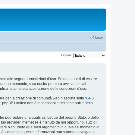
Login
Lingua:
almente alle seguenti condizioni d’uso. Se non accetti di essere
alunque momento, sarà nostra premura avvisarti di tali
plica la completa accettazione delle condizioni d’uso.
re per la creazione di comunità web rilasciata sotto “
GNU
net; phpBB Limited non è responsabile dei contenuti e della
 che può violare una qualsiasi Legge del proprio Stato, o dello
uo provider Internet se è ritenuto da noi opportuno. Tutti gli
 spostare o chiudere qualsiasi argomento in qualsiasi momento lo
se. Al contempo queste informazioni non saranno divulgate a