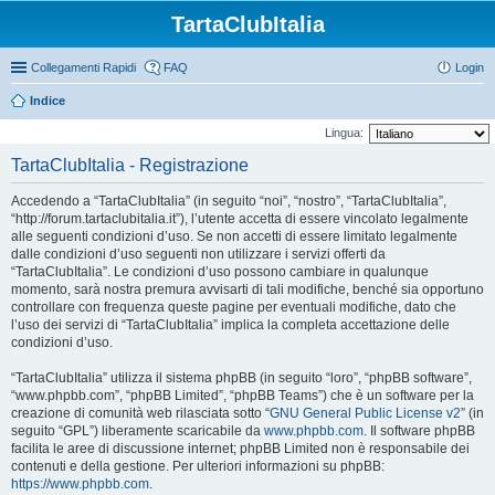
TartaClubItalia
Collegamenti Rapidi
FAQ
Login
Indice
Lingua:
TartaClubItalia - Registrazione
Accedendo a “TartaClubItalia” (in seguito “noi”, “nostro”, “TartaClubItalia”,
“http://forum.tartaclubitalia.it”), l’utente accetta di essere vincolato legalmente
alle seguenti condizioni d’uso. Se non accetti di essere limitato legalmente
dalle condizioni d’uso seguenti non utilizzare i servizi offerti da
“TartaClubItalia”. Le condizioni d’uso possono cambiare in qualunque
momento, sarà nostra premura avvisarti di tali modifiche, benché sia opportuno
controllare con frequenza queste pagine per eventuali modifiche, dato che
l’uso dei servizi di “TartaClubItalia” implica la completa accettazione delle
condizioni d’uso.
“TartaClubItalia” utilizza il sistema phpBB (in seguito “loro”, “phpBB software”,
“www.phpbb.com”, “phpBB Limited”, “phpBB Teams”) che è un software per la
creazione di comunità web rilasciata sotto “
GNU General Public License v2
” (in
seguito “GPL”) liberamente scaricabile da
www.phpbb.com
. Il software phpBB
facilita le aree di discussione internet; phpBB Limited non è responsabile dei
contenuti e della gestione. Per ulteriori informazioni su phpBB:
https://www.phpbb.com
.