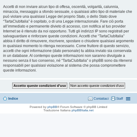
Accetti di non inviare alcun tipo di offesa, oscenità, volgarità, calunnia,
minaccia, messaggio a sfondo sessuale, o qualsiasi altro tipo di materiale che
può violare una qualsiasi Legge del proprio Stato, o dello Stato dove
“TartaClubItalia” è ospitato, o di una Legge internazionale. Fare ciò porta
all’immediato e permanente divieto di accesso, con notifica al tuo provider
Internet se è ritenuto da noi opportuno. Tutti gli indirizzi IP sono registrati per
salvaguardare e rinforzare queste condizioni. Accetti che “TartaClubItalia”
abbia il diritto di rimuovere, riscrivere, spostare o chiudere qualsiasi argomento
in qualsiasi momento lo ritenga necessario. Come fruitore di questo servizio,
accetti che ogni informazione (dato personale) tu abbia inviato sia conservata
in un database. Al contempo queste informazioni non saranno divulgate a
nessuno senza il tuo consenso, né “TartaClubItalia” o phpBB sono da ritenersi
responsabili per qualsiasi violazione al sistema che possa compromettere
queste informazioni.
Indice
Contattaci
Staff
Powered by
phpBB
® Forum Software © phpBB Limited
Traduzione Italiana
phpBBItalia.net