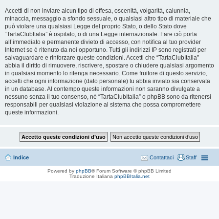
Accetti di non inviare alcun tipo di offesa, oscenità, volgarità, calunnia,
minaccia, messaggio a sfondo sessuale, o qualsiasi altro tipo di materiale che
può violare una qualsiasi Legge del proprio Stato, o dello Stato dove
“TartaClubItalia” è ospitato, o di una Legge internazionale. Fare ciò porta
all’immediato e permanente divieto di accesso, con notifica al tuo provider
Internet se è ritenuto da noi opportuno. Tutti gli indirizzi IP sono registrati per
salvaguardare e rinforzare queste condizioni. Accetti che “TartaClubItalia”
abbia il diritto di rimuovere, riscrivere, spostare o chiudere qualsiasi argomento
in qualsiasi momento lo ritenga necessario. Come fruitore di questo servizio,
accetti che ogni informazione (dato personale) tu abbia inviato sia conservata
in un database. Al contempo queste informazioni non saranno divulgate a
nessuno senza il tuo consenso, né “TartaClubItalia” o phpBB sono da ritenersi
responsabili per qualsiasi violazione al sistema che possa compromettere
queste informazioni.
Indice
Contattaci
Staff
Powered by
phpBB
® Forum Software © phpBB Limited
Traduzione Italiana
phpBBItalia.net