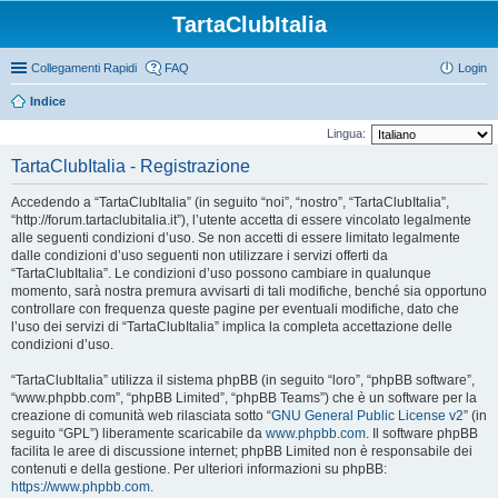
TartaClubItalia
Collegamenti Rapidi
FAQ
Login
Indice
Lingua:
TartaClubItalia - Registrazione
Accedendo a “TartaClubItalia” (in seguito “noi”, “nostro”, “TartaClubItalia”,
“http://forum.tartaclubitalia.it”), l’utente accetta di essere vincolato legalmente
alle seguenti condizioni d’uso. Se non accetti di essere limitato legalmente
dalle condizioni d’uso seguenti non utilizzare i servizi offerti da
“TartaClubItalia”. Le condizioni d’uso possono cambiare in qualunque
momento, sarà nostra premura avvisarti di tali modifiche, benché sia opportuno
controllare con frequenza queste pagine per eventuali modifiche, dato che
l’uso dei servizi di “TartaClubItalia” implica la completa accettazione delle
condizioni d’uso.
“TartaClubItalia” utilizza il sistema phpBB (in seguito “loro”, “phpBB software”,
“www.phpbb.com”, “phpBB Limited”, “phpBB Teams”) che è un software per la
creazione di comunità web rilasciata sotto “
GNU General Public License v2
” (in
seguito “GPL”) liberamente scaricabile da
www.phpbb.com
. Il software phpBB
facilita le aree di discussione internet; phpBB Limited non è responsabile dei
contenuti e della gestione. Per ulteriori informazioni su phpBB:
https://www.phpbb.com
.