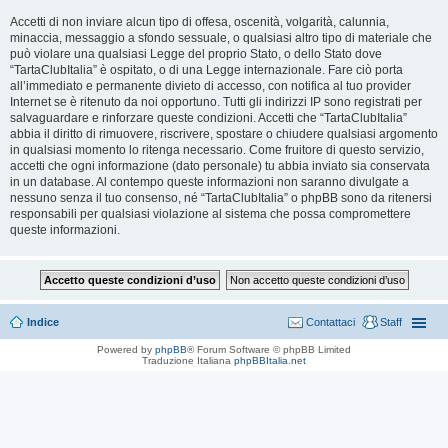
Accetti di non inviare alcun tipo di offesa, oscenità, volgarità, calunnia,
minaccia, messaggio a sfondo sessuale, o qualsiasi altro tipo di materiale che
può violare una qualsiasi Legge del proprio Stato, o dello Stato dove
“TartaClubItalia” è ospitato, o di una Legge internazionale. Fare ciò porta
all’immediato e permanente divieto di accesso, con notifica al tuo provider
Internet se è ritenuto da noi opportuno. Tutti gli indirizzi IP sono registrati per
salvaguardare e rinforzare queste condizioni. Accetti che “TartaClubItalia”
abbia il diritto di rimuovere, riscrivere, spostare o chiudere qualsiasi argomento
in qualsiasi momento lo ritenga necessario. Come fruitore di questo servizio,
accetti che ogni informazione (dato personale) tu abbia inviato sia conservata
in un database. Al contempo queste informazioni non saranno divulgate a
nessuno senza il tuo consenso, né “TartaClubItalia” o phpBB sono da ritenersi
responsabili per qualsiasi violazione al sistema che possa compromettere
queste informazioni.
Indice
Contattaci
Staff
Powered by
phpBB
® Forum Software © phpBB Limited
Traduzione Italiana
phpBBItalia.net