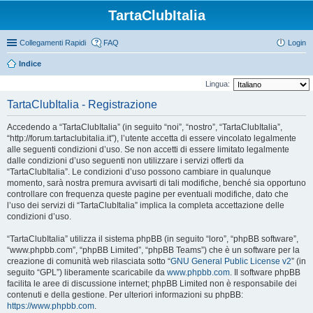
TartaClubItalia
Collegamenti Rapidi
FAQ
Login
Indice
Lingua:
TartaClubItalia - Registrazione
Accedendo a “TartaClubItalia” (in seguito “noi”, “nostro”, “TartaClubItalia”,
“http://forum.tartaclubitalia.it”), l’utente accetta di essere vincolato legalmente
alle seguenti condizioni d’uso. Se non accetti di essere limitato legalmente
dalle condizioni d’uso seguenti non utilizzare i servizi offerti da
“TartaClubItalia”. Le condizioni d’uso possono cambiare in qualunque
momento, sarà nostra premura avvisarti di tali modifiche, benché sia opportuno
controllare con frequenza queste pagine per eventuali modifiche, dato che
l’uso dei servizi di “TartaClubItalia” implica la completa accettazione delle
condizioni d’uso.
“TartaClubItalia” utilizza il sistema phpBB (in seguito “loro”, “phpBB software”,
“www.phpbb.com”, “phpBB Limited”, “phpBB Teams”) che è un software per la
creazione di comunità web rilasciata sotto “
GNU General Public License v2
” (in
seguito “GPL”) liberamente scaricabile da
www.phpbb.com
. Il software phpBB
facilita le aree di discussione internet; phpBB Limited non è responsabile dei
contenuti e della gestione. Per ulteriori informazioni su phpBB:
https://www.phpbb.com
.