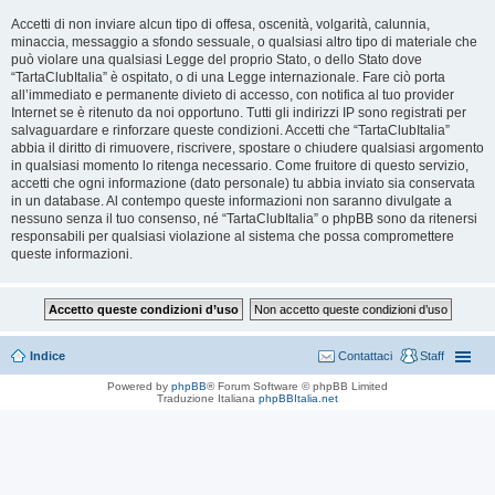
Accetti di non inviare alcun tipo di offesa, oscenità, volgarità, calunnia,
minaccia, messaggio a sfondo sessuale, o qualsiasi altro tipo di materiale che
può violare una qualsiasi Legge del proprio Stato, o dello Stato dove
“TartaClubItalia” è ospitato, o di una Legge internazionale. Fare ciò porta
all’immediato e permanente divieto di accesso, con notifica al tuo provider
Internet se è ritenuto da noi opportuno. Tutti gli indirizzi IP sono registrati per
salvaguardare e rinforzare queste condizioni. Accetti che “TartaClubItalia”
abbia il diritto di rimuovere, riscrivere, spostare o chiudere qualsiasi argomento
in qualsiasi momento lo ritenga necessario. Come fruitore di questo servizio,
accetti che ogni informazione (dato personale) tu abbia inviato sia conservata
in un database. Al contempo queste informazioni non saranno divulgate a
nessuno senza il tuo consenso, né “TartaClubItalia” o phpBB sono da ritenersi
responsabili per qualsiasi violazione al sistema che possa compromettere
queste informazioni.
Indice
Contattaci
Staff
Powered by
phpBB
® Forum Software © phpBB Limited
Traduzione Italiana
phpBBItalia.net