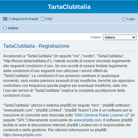
TartaClubItalia
Collegamenti Rapidi
FAQ
Login
Indice
Lingua:
TartaClubItalia - Registrazione
Accedendo a “TartaClubItalia” (in seguito “noi”, “nostro”, “TartaClubItalia”,
“http://forum.tartaclubitalia.it”), l’utente accetta di essere vincolato legalmente
alle seguenti condizioni d’uso. Se non accetti di essere limitato legalmente
dalle condizioni d’uso seguenti non utilizzare i servizi offerti da
“TartaClubItalia”. Le condizioni d’uso possono cambiare in qualunque
momento, sarà nostra premura avvisarti di tali modifiche, benché sia opportuno
controllare con frequenza queste pagine per eventuali modifiche, dato che
l’uso dei servizi di “TartaClubItalia” implica la completa accettazione delle
condizioni d’uso.
“TartaClubItalia” utilizza il sistema phpBB (in seguito “loro”, “phpBB software”,
“www.phpbb.com”, “phpBB Limited”, “phpBB Teams”) che è un software per la
creazione di comunità web rilasciata sotto “
GNU General Public License v2
” (in
seguito “GPL”) liberamente scaricabile da
www.phpbb.com
. Il software phpBB
facilita le aree di discussione internet; phpBB Limited non è responsabile dei
contenuti e della gestione. Per ulteriori informazioni su phpBB:
https://www.phpbb.com
.