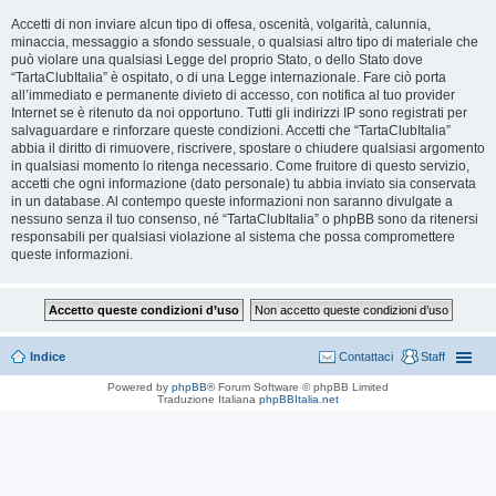
Accetti di non inviare alcun tipo di offesa, oscenità, volgarità, calunnia,
minaccia, messaggio a sfondo sessuale, o qualsiasi altro tipo di materiale che
può violare una qualsiasi Legge del proprio Stato, o dello Stato dove
“TartaClubItalia” è ospitato, o di una Legge internazionale. Fare ciò porta
all’immediato e permanente divieto di accesso, con notifica al tuo provider
Internet se è ritenuto da noi opportuno. Tutti gli indirizzi IP sono registrati per
salvaguardare e rinforzare queste condizioni. Accetti che “TartaClubItalia”
abbia il diritto di rimuovere, riscrivere, spostare o chiudere qualsiasi argomento
in qualsiasi momento lo ritenga necessario. Come fruitore di questo servizio,
accetti che ogni informazione (dato personale) tu abbia inviato sia conservata
in un database. Al contempo queste informazioni non saranno divulgate a
nessuno senza il tuo consenso, né “TartaClubItalia” o phpBB sono da ritenersi
responsabili per qualsiasi violazione al sistema che possa compromettere
queste informazioni.
Indice
Contattaci
Staff
Powered by
phpBB
® Forum Software © phpBB Limited
Traduzione Italiana
phpBBItalia.net