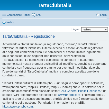
TartaClubItalia
Collegamenti Rapidi
FAQ
Login
Indice
Lingua:
TartaClubItalia - Registrazione
Accedendo a “TartaClubItalia” (in seguito “noi”, “nostro”, “TartaClubItalia”,
“http://forum.tartaclubitalia.it”), l’utente accetta di essere vincolato legalmente
alle seguenti condizioni d’uso. Se non accetti di essere limitato legalmente
dalle condizioni d’uso seguenti non utilizzare i servizi offerti da
“TartaClubItalia”. Le condizioni d’uso possono cambiare in qualunque
momento, sarà nostra premura avvisarti di tali modifiche, benché sia opportuno
controllare con frequenza queste pagine per eventuali modifiche, dato che
l’uso dei servizi di “TartaClubItalia” implica la completa accettazione delle
condizioni d’uso.
“TartaClubItalia” utilizza il sistema phpBB (in seguito “loro”, “phpBB software”,
“www.phpbb.com”, “phpBB Limited”, “phpBB Teams”) che è un software per la
creazione di comunità web rilasciata sotto “
GNU General Public License v2
” (in
seguito “GPL”) liberamente scaricabile da
www.phpbb.com
. Il software phpBB
facilita le aree di discussione internet; phpBB Limited non è responsabile dei
contenuti e della gestione. Per ulteriori informazioni su phpBB:
https://www.phpbb.com
.