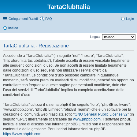
TartaClubItalia
Collegamenti Rapidi
FAQ
Login
Indice
Lingua:
TartaClubItalia - Registrazione
Accedendo a “TartaClubItalia” (in seguito “noi”, “nostro”, “TartaClubItalia”,
“http://forum.tartaclubitalia.it”), l’utente accetta di essere vincolato legalmente
alle seguenti condizioni d’uso. Se non accetti di essere limitato legalmente
dalle condizioni d’uso seguenti non utilizzare i servizi offerti da
“TartaClubItalia”. Le condizioni d’uso possono cambiare in qualunque
momento, sarà nostra premura avvisarti di tali modifiche, benché sia opportuno
controllare con frequenza queste pagine per eventuali modifiche, dato che
l’uso dei servizi di “TartaClubItalia” implica la completa accettazione delle
condizioni d’uso.
“TartaClubItalia” utilizza il sistema phpBB (in seguito “loro”, “phpBB software”,
“www.phpbb.com”, “phpBB Limited”, “phpBB Teams”) che è un software per la
creazione di comunità web rilasciata sotto “
GNU General Public License v2
” (in
seguito “GPL”) liberamente scaricabile da
www.phpbb.com
. Il software phpBB
facilita le aree di discussione internet; phpBB Limited non è responsabile dei
contenuti e della gestione. Per ulteriori informazioni su phpBB:
https://www.phpbb.com
.