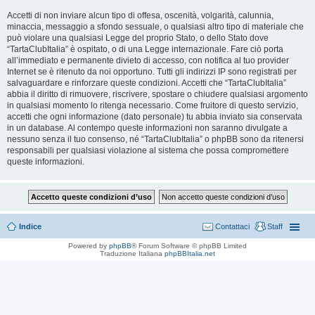
Accetti di non inviare alcun tipo di offesa, oscenità, volgarità, calunnia,
minaccia, messaggio a sfondo sessuale, o qualsiasi altro tipo di materiale che
può violare una qualsiasi Legge del proprio Stato, o dello Stato dove
“TartaClubItalia” è ospitato, o di una Legge internazionale. Fare ciò porta
all’immediato e permanente divieto di accesso, con notifica al tuo provider
Internet se è ritenuto da noi opportuno. Tutti gli indirizzi IP sono registrati per
salvaguardare e rinforzare queste condizioni. Accetti che “TartaClubItalia”
abbia il diritto di rimuovere, riscrivere, spostare o chiudere qualsiasi argomento
in qualsiasi momento lo ritenga necessario. Come fruitore di questo servizio,
accetti che ogni informazione (dato personale) tu abbia inviato sia conservata
in un database. Al contempo queste informazioni non saranno divulgate a
nessuno senza il tuo consenso, né “TartaClubItalia” o phpBB sono da ritenersi
responsabili per qualsiasi violazione al sistema che possa compromettere
queste informazioni.
Indice
Contattaci
Staff
Powered by
phpBB
® Forum Software © phpBB Limited
Traduzione Italiana
phpBBItalia.net