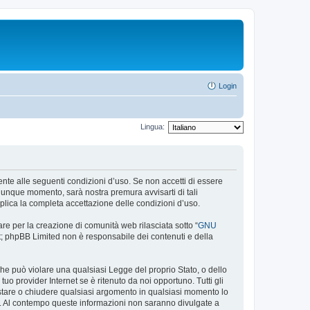
Login
Lingua:
almente alle seguenti condizioni d’uso. Se non accetti di essere
alunque momento, sarà nostra premura avvisarti di tali
plica la completa accettazione delle condizioni d’uso.
re per la creazione di comunità web rilasciata sotto “
GNU
net; phpBB Limited non è responsabile dei contenuti e della
 che può violare una qualsiasi Legge del proprio Stato, o dello
uo provider Internet se è ritenuto da noi opportuno. Tutti gli
 spostare o chiudere qualsiasi argomento in qualsiasi momento lo
se. Al contempo queste informazioni non saranno divulgate a