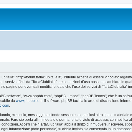
ubItalia”, “http://forum.tartaclubitalia.it”), l’utente accetta di essere vincolato leg
re i servizi offerti da “TartaClubItalia”. Le condizioni d’uso possono cambiare in qu
e pagine per eventuali modifiche, dato che l’uso dei servizi di “TartaClubItalia” im
 “phpBB software”, “www.phpbb.com”, “phpBB Limited”, “phpBB Teams”) che è un softwa
ricabile da
www.phpbb.com
. Il software phpBB facilita le aree di discussione inter
bb.com
.
 calunnia, minaccia, messaggio a sfondo sessuale, o qualsiasi altro tipo di materiale
onale. Fare ciò porta all’immediato e permanente divieto di accesso, con notifica al t
e condizioni. Accetti che “TartaClubItalia” abbia il diritto di rimuovere, riscrivere,
he ogni informazione (dato personale) tu abbia inviato sia conservata in un databa