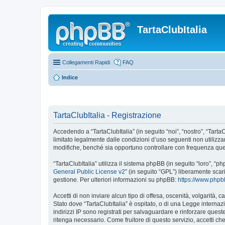
TartaClubItalia
Collegamenti Rapidi
FAQ
Indice
TartaClubItalia - Registrazione
Accedendo a “TartaClubItalia” (in seguito “noi”, “nostro”, “TartaCl
limitato legalmente dalle condizioni d’uso seguenti non utilizza
modifiche, benché sia opportuno controllare con frequenza quest
“TartaClubItalia” utilizza il sistema phpBB (in seguito “loro”,
General Public License v2
” (in seguito “GPL”) liberamente sca
gestione. Per ulteriori informazioni su phpBB:
https://www.php
Accetti di non inviare alcun tipo di offesa, oscenità, volgarità,
Stato dove “TartaClubItalia” è ospitato, o di una Legge internazi
indirizzi IP sono registrati per salvaguardare e rinforzare quest
ritenga necessario. Come fruitore di questo servizio, accetti c