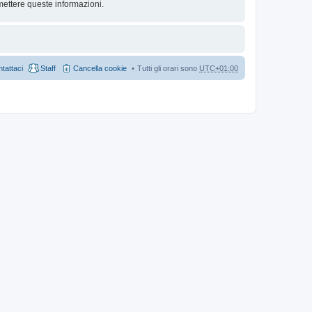
mettere queste informazioni.
tattaci
Staff
Cancella cookie
Tutti gli orari sono
UTC+01:00