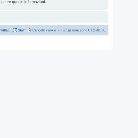
mettere queste informazioni.
tattaci
Staff
Cancella cookie
Tutti gli orari sono
UTC+01:00