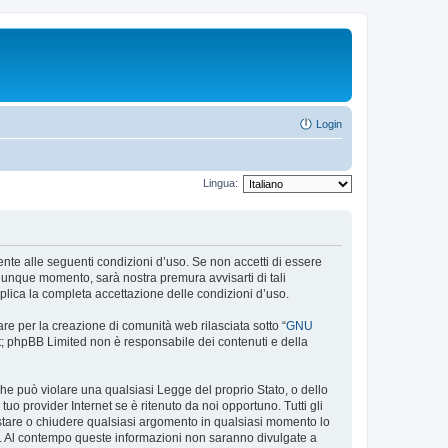
Login
Lingua:
almente alle seguenti condizioni d’uso. Se non accetti di essere
alunque momento, sarà nostra premura avvisarti di tali
plica la completa accettazione delle condizioni d’uso.
re per la creazione di comunità web rilasciata sotto “
GNU
net; phpBB Limited non è responsabile dei contenuti e della
 che può violare una qualsiasi Legge del proprio Stato, o dello
uo provider Internet se è ritenuto da noi opportuno. Tutti gli
 spostare o chiudere qualsiasi argomento in qualsiasi momento lo
se. Al contempo queste informazioni non saranno divulgate a