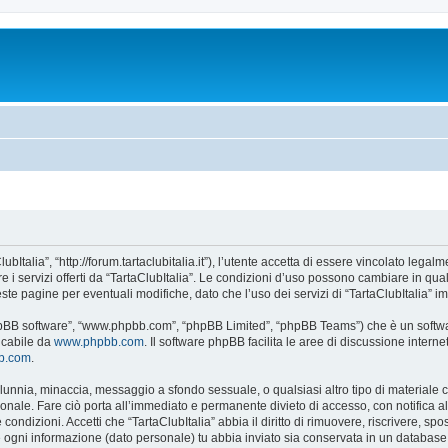
ubItalia”, “http://forum.tartaclubitalia.it”), l’utente accetta di essere vincolato leg
re i servizi offerti da “TartaClubItalia”. Le condizioni d’uso possono cambiare in qu
e pagine per eventuali modifiche, dato che l’uso dei servizi di “TartaClubItalia” im
 “phpBB software”, “www.phpbb.com”, “phpBB Limited”, “phpBB Teams”) che è un softwa
ricabile da
www.phpbb.com
. Il software phpBB facilita le aree di discussione inter
bb.com
.
 calunnia, minaccia, messaggio a sfondo sessuale, o qualsiasi altro tipo di materiale
onale. Fare ciò porta all’immediato e permanente divieto di accesso, con notifica al t
e condizioni. Accetti che “TartaClubItalia” abbia il diritto di rimuovere, riscrivere,
he ogni informazione (dato personale) tu abbia inviato sia conservata in un databa