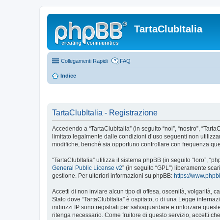
TartaClubItalia
Collegamenti Rapidi
FAQ
Indice
TartaClubItalia - Registrazione
Accedendo a “TartaClubItalia” (in seguito “noi”, “nostro”, “TartaCl
limitato legalmente dalle condizioni d’uso seguenti non utilizza
modifiche, benché sia opportuno controllare con frequenza quest
“TartaClubItalia” utilizza il sistema phpBB (in seguito “loro”,
General Public License v2
” (in seguito “GPL”) liberamente sca
gestione. Per ulteriori informazioni su phpBB:
https://www.php
Accetti di non inviare alcun tipo di offesa, oscenità, volgarità,
Stato dove “TartaClubItalia” è ospitato, o di una Legge internazi
indirizzi IP sono registrati per salvaguardare e rinforzare quest
ritenga necessario. Come fruitore di questo servizio, accetti c