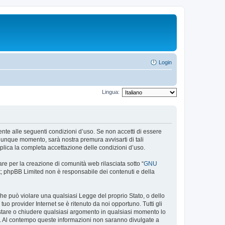
Login
Lingua:
almente alle seguenti condizioni d’uso. Se non accetti di essere
alunque momento, sarà nostra premura avvisarti di tali
plica la completa accettazione delle condizioni d’uso.
re per la creazione di comunità web rilasciata sotto “
GNU
net; phpBB Limited non è responsabile dei contenuti e della
 che può violare una qualsiasi Legge del proprio Stato, o dello
uo provider Internet se è ritenuto da noi opportuno. Tutti gli
 spostare o chiudere qualsiasi argomento in qualsiasi momento lo
se. Al contempo queste informazioni non saranno divulgate a