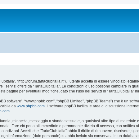
ubItalia”, “http://forum.tartaclubitalia.it”), l’utente accetta di essere vincolato leg
re i servizi offerti da “TartaClubItalia”. Le condizioni d’uso possono cambiare in qu
e pagine per eventuali modifiche, dato che l’uso dei servizi di “TartaClubItalia” im
 “phpBB software”, “www.phpbb.com”, “phpBB Limited”, “phpBB Teams”) che è un softwa
ricabile da
www.phpbb.com
. Il software phpBB facilita le aree di discussione inter
bb.com
.
 calunnia, minaccia, messaggio a sfondo sessuale, o qualsiasi altro tipo di materiale
onale. Fare ciò porta all’immediato e permanente divieto di accesso, con notifica al t
e condizioni. Accetti che “TartaClubItalia” abbia il diritto di rimuovere, riscrivere,
he ogni informazione (dato personale) tu abbia inviato sia conservata in un databa