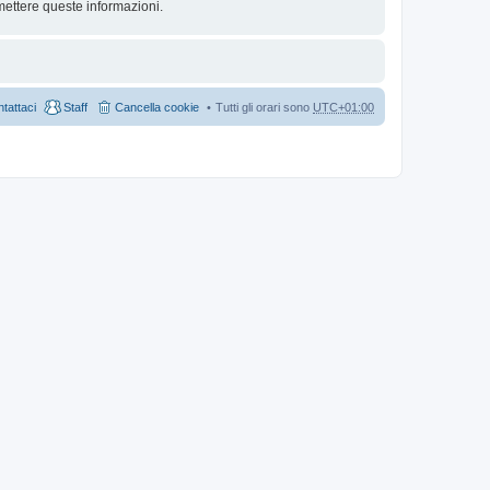
mettere queste informazioni.
tattaci
Staff
Cancella cookie
Tutti gli orari sono
UTC+01:00