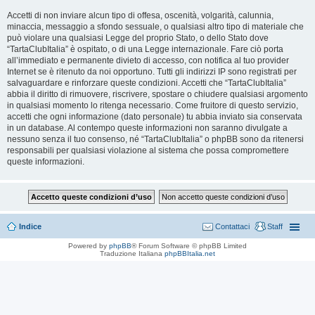
Accetti di non inviare alcun tipo di offesa, oscenità, volgarità, calunnia,
minaccia, messaggio a sfondo sessuale, o qualsiasi altro tipo di materiale che
può violare una qualsiasi Legge del proprio Stato, o dello Stato dove
“TartaClubItalia” è ospitato, o di una Legge internazionale. Fare ciò porta
all’immediato e permanente divieto di accesso, con notifica al tuo provider
Internet se è ritenuto da noi opportuno. Tutti gli indirizzi IP sono registrati per
salvaguardare e rinforzare queste condizioni. Accetti che “TartaClubItalia”
abbia il diritto di rimuovere, riscrivere, spostare o chiudere qualsiasi argomento
in qualsiasi momento lo ritenga necessario. Come fruitore di questo servizio,
accetti che ogni informazione (dato personale) tu abbia inviato sia conservata
in un database. Al contempo queste informazioni non saranno divulgate a
nessuno senza il tuo consenso, né “TartaClubItalia” o phpBB sono da ritenersi
responsabili per qualsiasi violazione al sistema che possa compromettere
queste informazioni.
Indice
Contattaci
Staff
Powered by
phpBB
® Forum Software © phpBB Limited
Traduzione Italiana
phpBBItalia.net