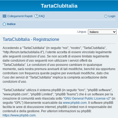
TartaClubItalia
Collegamenti Rapidi
FAQ
Login
Indice
Lingua:
TartaClubItalia - Registrazione
Accedendo a “TartaClubItalia” (in seguito “noi”, “nostro”, “TartaClubItalia”,
“http://forum.tartaclubitalia.it”), l’utente accetta di essere vincolato legalmente
alle seguenti condizioni d’uso. Se non accetti di essere limitato legalmente
dalle condizioni d’uso seguenti non utilizzare i servizi offerti da
“TartaClubItalia”. Le condizioni d’uso possono cambiare in qualunque
momento, sarà nostra premura avvisarti di tali modifiche, benché sia opportuno
controllare con frequenza queste pagine per eventuali modifiche, dato che
l’uso dei servizi di “TartaClubItalia” implica la completa accettazione delle
condizioni d’uso.
“TartaClubItalia” utilizza il sistema phpBB (in seguito “loro”, “phpBB software”,
“www.phpbb.com”, “phpBB Limited”, “phpBB Teams”) che è un software per la
creazione di comunità web rilasciata sotto “
GNU General Public License v2
” (in
seguito “GPL”) liberamente scaricabile da
www.phpbb.com
. Il software phpBB
facilita le aree di discussione internet; phpBB Limited non è responsabile dei
contenuti e della gestione. Per ulteriori informazioni su phpBB:
https://www.phpbb.com
.